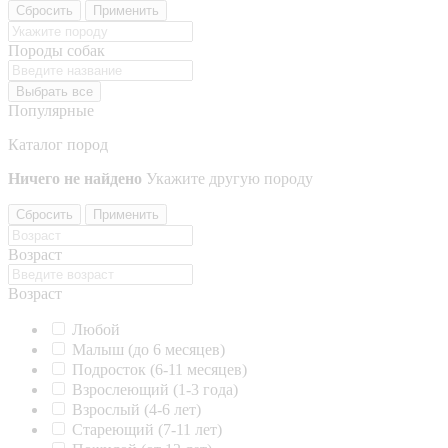
Сбросить
Применить
Породы собак
Выбрать все
Популярные
Каталог пород
Ничего не найдено
Укажите другую породу
Сбросить
Применить
Возраст
Возраст
Любой
Малыш (до 6 месяцев)
Подросток (6-11 месяцев)
Взрослеющий (1-3 года)
Взрослый (4-6 лет)
Стареющий (7-11 лет)