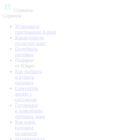
Сервисы
Сервисы
Установите
приложение Kinpet
Какая порода
подходит вам?
Подобрать
питомца
Подарки
от Kinpet
Как выбрать
и купить
питомца
Симулятор
жизни с
питомцем
Готовимся
к появлению
питомца дома
Как взять
питомца
из приюта
Беременность