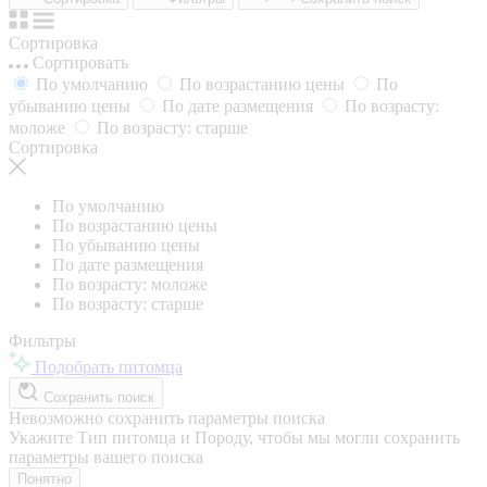
Сортировка
Сортировать
По умолчанию
По возрастанию цены
По
убыванию цены
По дате размещения
По возрасту:
моложе
По возрасту: старше
Сортировка
По умолчанию
По возрастанию цены
По убыванию цены
По дате размещения
По возрасту: моложе
По возрасту: старше
Фильтры
Подобрать питомца
Сохранить поиск
Невозможно сохранить параметры поиска
Укажите Тип питомца и Породу, чтобы мы могли сохранить
параметры вашего поиска
Понятно