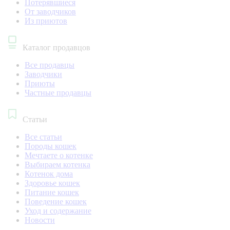
Потерявшиеся
От заводчиков
Из приютов
Каталог продавцов
Все продавцы
Заводчики
Приюты
Частные продавцы
Статьи
Все статьи
Породы кошек
Мечтаете о котенке
Выбираем котенка
Котенок дома
Здоровье кошек
Питание кошек
Поведение кошек
Уход и содержание
Новости