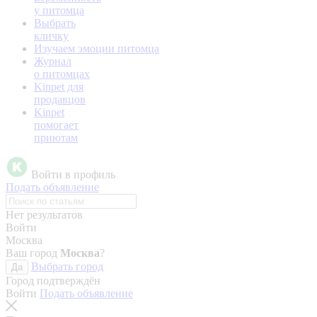
у питомца
Выбрать
кличку
Изучаем эмоции питомца
Журнал
о питомцах
Kinpet для
продавцов
Kinpet
помогает
приютам
Войти в профиль
Подать объявление
Нет результатов
Войти
Москва
Ваш город
Москва
?
Выбрать город
Да
Город подтверждён
Войти
Подать объявление