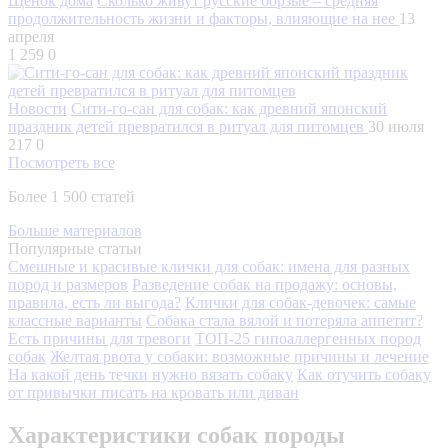
Щенок дома
Сколько живут русские борзые – средняя
продолжительность жизни и факторы, влияющие на нее
13
апреля
1 259
0
Новости
Сити-го-сан для собак: как древний японский
праздник детей превратился в ритуал для питомцев
30 июля
217
0
Посмотреть все
Более 1 500 статей
Больше материалов
Популярные статьи
Смешные и красивые клички для собак: имена для разных
пород и размеров
Разведение собак на продажу: основы,
правила, есть ли выгода?
Клички для собак-девочек: самые
классные варианты
Собака стала вялой и потеряла аппетит?
Есть причины для тревоги
ТОП-25 гипоаллергенных пород
собак
Желтая рвота у собаки: возможные причины и лечение
На какой день течки нужно вязать собаку
Как отучить собаку
от привычки писать на кровать или диван
Характеристики собак породы