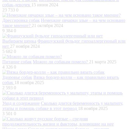
собак-девочек
15 июня 2024
23 733
0
Дрессировка собак
Немецкие овчарки злые – на чем основано
такое мнение?
21 октября 2024
9 384
0
Выбираем щенка
Французский бульдог гипоаллергенный или
нет
27 ноября 2024
5 682
0
Питание собак
Можно ли собакам помело?
21 марта 2025
4 326
0
Здоровье собак
Вязка бордер-колли – как правильно вязать
собак
18 ноября 2025
2 593
0
Уход и содержание
Сколько длится беременность у мальтипу,
этапы и помощь собаке в этот период
18 ноября 2025
3 501
0