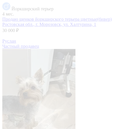
Йоркширский терьер
4 мес.
Продаю щенков йоркширского терьера цветные(бивер)
Ростовская обл., г. Морозовск, ул. Халтурина, 1
30 000 ₽
Руслан
Частный продавец