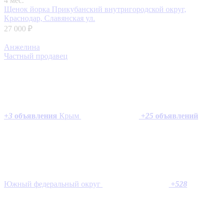
4 мес.
Щенок йорка
Прикубанский внутригородской округ,
Краснодар, Славянская ул.
27 000 ₽
Анжелина
Частный продавец
+
3
объявления
Крым
+
25
объявлений
Южный федеральный округ
+
528