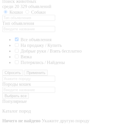
Поиск животных
среди 20 329 объявлений
Кошки
Собаки
Тип объявления
Все объявления
На продажу / Купить
Добрые руки / Взять бесплатно
Вязка
Потерялись / Найдены
Сбросить
Применить
Породы кошек
Выбрать все
Популярные
Каталог пород
Ничего не найдено
Укажите другую породу