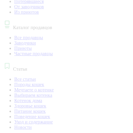
Потерявшиеся
От заводчиков
Из приютов
Каталог продавцов
Все продавцы
Заводчики
Приюты
Частные продавцы
Статьи
Все статьи
Породы кошек
Мечтаете о котенке
Выбираем котенка
Котенок дома
Здоровье кошек
Питание кошек
Поведение кошек
Уход и содержание
Новости