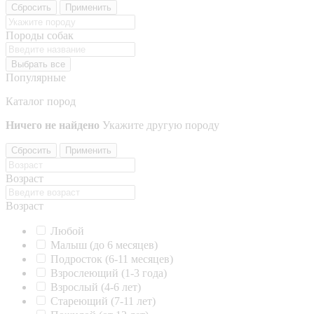
Сбросить
Применить
Породы собак
Выбрать все
Популярные
Каталог пород
Ничего не найдено
Укажите другую породу
Сбросить
Применить
Возраст
Возраст
Любой
Малыш (до 6 месяцев)
Подросток (6-11 месяцев)
Взрослеющий (1-3 года)
Взрослый (4-6 лет)
Стареющий (7-11 лет)