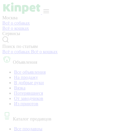
Москва
Всё о собаках
Всё о кошках
Сервисы
Поиск по статьям
Всё о собаках
Всё о кошках
Объявления
Все объявления
На продажу
В добрые руки
Вязка
Потерявшиеся
От заводчиков
Из приютов
Каталог продавцов
Все продавцы