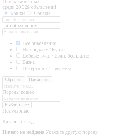
Поиск животных
среди 20 329 объявлений
Кошки
Собаки
Тип объявления
Все объявления
На продажу / Купить
Добрые руки / Взять бесплатно
Вязка
Потерялись / Найдены
Сбросить
Применить
Породы кошек
Выбрать все
Популярные
Каталог пород
Ничего не найдено
Укажите другую породу