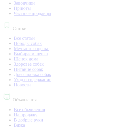
Заводчики
Приюты
Частные продавцы
Статьи
Все статьи
Породы собак
Мечтаете о щенке
Выбираем щенка
Щенок дома
Здоровье собак
Питание собак
Дрессировка собак
Уход и содержание
Новости
Объявления
Все объявления
На продажу
В добрые руки
Вязка