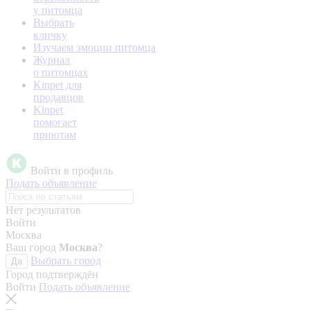
у питомца
Выбрать
кличку
Изучаем эмоции питомца
Журнал
о питомцах
Kinpet для
продавцов
Kinpet
помогает
приютам
Войти в профиль
Подать объявление
Нет результатов
Войти
Москва
Ваш город
Москва
?
Выбрать город
Да
Город подтверждён
Войти
Подать объявление