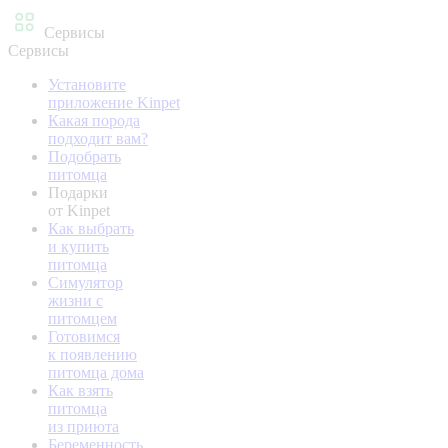
Сервисы
Сервисы
Установите
приложение Kinpet
Какая порода
подходит вам?
Подобрать
питомца
Подарки
от Kinpet
Как выбрать
и купить
питомца
Симулятор
жизни с
питомцем
Готовимся
к появлению
питомца дома
Как взять
питомца
из приюта
Беременность