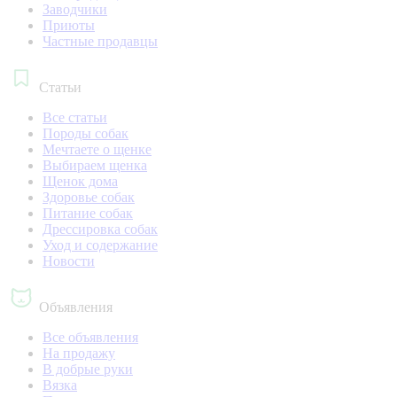
Заводчики
Приюты
Частные продавцы
Статьи
Все статьи
Породы собак
Мечтаете о щенке
Выбираем щенка
Щенок дома
Здоровье собак
Питание собак
Дрессировка собак
Уход и содержание
Новости
Объявления
Все объявления
На продажу
В добрые руки
Вязка