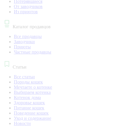
Потерявшиеся
От заводчиков
Из приютов
Каталог продавцов
Все продавцы
Заводчики
Приюты
Частные продавцы
Статьи
Все статьи
Породы кошек
Мечтаете о котенке
Выбираем котенка
Котенок дома
Здоровье кошек
Питание кошек
Поведение кошек
Уход и содержание
Новости