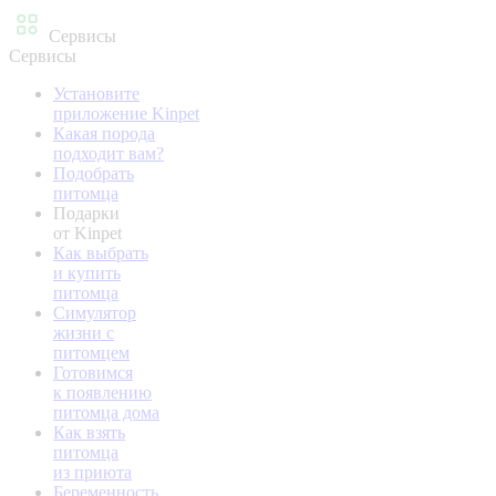
Сервисы
Сервисы
Установите
приложение Kinpet
Какая порода
подходит вам?
Подобрать
питомца
Подарки
от Kinpet
Как выбрать
и купить
питомца
Симулятор
жизни с
питомцем
Готовимся
к появлению
питомца дома
Как взять
питомца
из приюта
Беременность