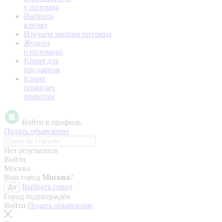
у питомца
Выбрать
кличку
Изучаем эмоции питомца
Журнал
о питомцах
Kinpet для
продавцов
Kinpet
помогает
приютам
Войти в профиль
Подать объявление
Нет результатов
Войти
Москва
Ваш город
Москва
?
Выбрать город
Да
Город подтверждён
Войти
Подать объявление