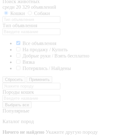
Поиск животных
среди 20 329 объявлений
Кошки
Собаки
Тип объявления
Все объявления
На продажу / Купить
Добрые руки / Взять бесплатно
Вязка
Потерялись / Найдены
Сбросить
Применить
Породы кошек
Выбрать все
Популярные
Каталог пород
Ничего не найдено
Укажите другую породу