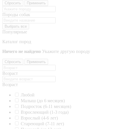
Сбросить
Применить
Породы собак
Выбрать все
Популярные
Каталог пород
Ничего не найдено
Укажите другую породу
Сбросить
Применить
Возраст
Возраст
Любой
Малыш (до 6 месяцев)
Подросток (6-11 месяцев)
Взрослеющий (1-3 года)
Взрослый (4-6 лет)
Стареющий (7-11 лет)