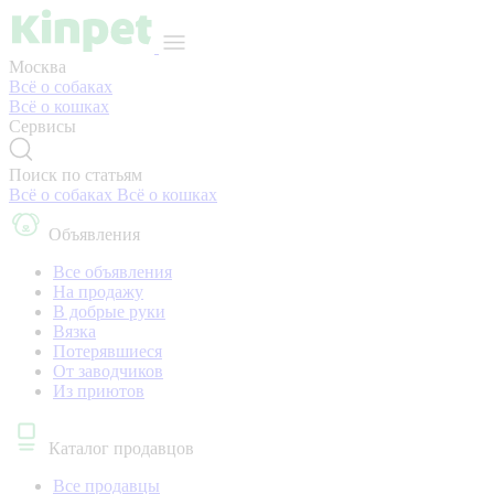
Москва
Всё о собаках
Всё о кошках
Сервисы
Поиск по статьям
Всё о собаках
Всё о кошках
Объявления
Все объявления
На продажу
В добрые руки
Вязка
Потерявшиеся
От заводчиков
Из приютов
Каталог продавцов
Все продавцы