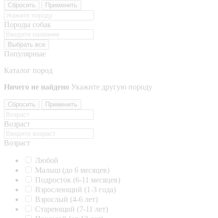
Сбросить
Применить
Породы собак
Выбрать все
Популярные
Каталог пород
Ничего не найдено
Укажите другую породу
Сбросить
Применить
Возраст
Возраст
Любой
Малыш (до 6 месяцев)
Подросток (6-11 месяцев)
Взрослеющий (1-3 года)
Взрослый (4-6 лет)
Стареющий (7-11 лет)