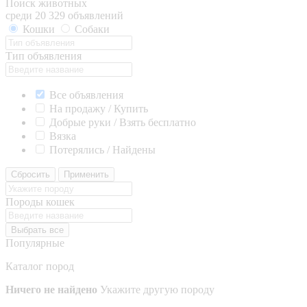
Поиск животных
среди 20 329 объявлений
Кошки
Собаки
Тип объявления
Все объявления
На продажу / Купить
Добрые руки / Взять бесплатно
Вязка
Потерялись / Найдены
Сбросить
Применить
Породы кошек
Выбрать все
Популярные
Каталог пород
Ничего не найдено
Укажите другую породу