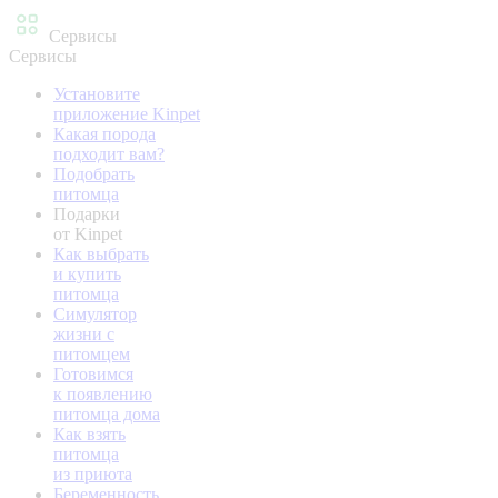
Сервисы
Сервисы
Установите
приложение Kinpet
Какая порода
подходит вам?
Подобрать
питомца
Подарки
от Kinpet
Как выбрать
и купить
питомца
Симулятор
жизни с
питомцем
Готовимся
к появлению
питомца дома
Как взять
питомца
из приюта
Беременность