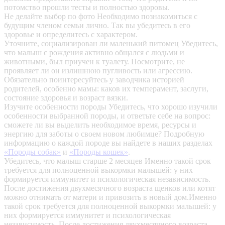
потомство прошли тесты и полностью здоровы.
Не делайте выбор по фото
Необходимо познакомиться с
будущим членом семьи лично. Так вы убедитесь в его
здоровье и определитесь с характером.
Уточните, социализирован ли маленький питомец
Убедитесь,
что малыш с рождения активно общался с людьми и
животными, был приучен к туалету. Посмотрите, не
проявляет ли он излишнюю пугливость или агрессию.
Обязательно поинтересуйтесь у заводчика историей
родителей, особенно мамы: каков их темперамент, заслуги,
состояние здоровья и возраст вязки.
Изучите особенности породы
Убедитесь, что хорошо изучили
особенности выбранной породы, и ответьте себе на вопрос:
сможете ли вы выделить необходимое время, ресурсы и
энергию для заботы о своем новом любимце? Подробную
информацию о каждой породе вы найдете в наших разделах
«Породы собак»
и
«Породы кошек»
.
Убедитесь, что малыш старше 2 месяцев
Именно такой срок
требуется для полноценной выкормки малышей: у них
формируется иммунитет и психологическая независимость.
После достижения двухмесячного возраста щенков или котят
можно отнимать от матери и привозить в новый дом.Именно
такой срок требуется для полноценной выкормки малышей: у
них формируется иммунитет и психологическая
независимость. После достижения двухмесячного возраста