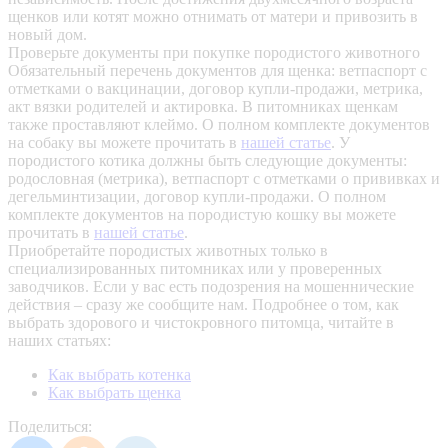
щенков или котят можно отнимать от матери и привозить в
новый дом.
Проверьте документы при покупке породистого животного
Обязательный перечень документов для щенка: ветпаспорт с
отметками о вакцинации, договор купли-продажи, метрика,
акт вязки родителей и актировка. В питомниках щенкам
также проставляют клеймо. О полном комплекте документов
на собаку вы можете прочитать в
нашей статье
.
У
породистого котика должны быть следующие документы:
родословная (метрика), ветпаспорт с отметками о прививках и
дегельминтизации, договор купли-продажи. О полном
комплекте документов на породистую кошку вы можете
прочитать в
нашей статье
.
Приобретайте породистых животных только в
специализированных питомниках или у проверенных
заводчиков. Если у вас есть подозрения на мошеннические
действия – сразу же сообщите нам.
Подробнее о том, как
выбрать здорового и чистокровного питомца, читайте в
наших статьях:
Как выбрать котенка
Как выбрать щенка
Поделиться: