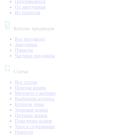
Потерявшиеся
От заводчиков
Из приютов
Каталог продавцов
Все продавцы
Заводчики
Приюты
Частные продавцы
Статьи
Все статьи
Породы кошек
Мечтаете о котенке
Выбираем котенка
Котенок дома
Здоровье кошек
Питание кошек
Поведение кошек
Уход и содержание
Новости