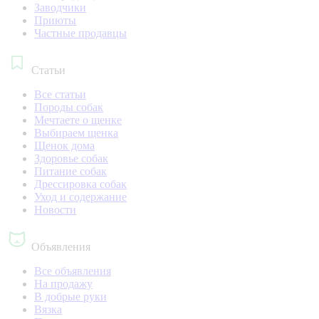
Заводчики
Приюты
Частные продавцы
Статьи
Все статьи
Породы собак
Мечтаете о щенке
Выбираем щенка
Щенок дома
Здоровье собак
Питание собак
Дрессировка собак
Уход и содержание
Новости
Объявления
Все объявления
На продажу
В добрые руки
Вязка