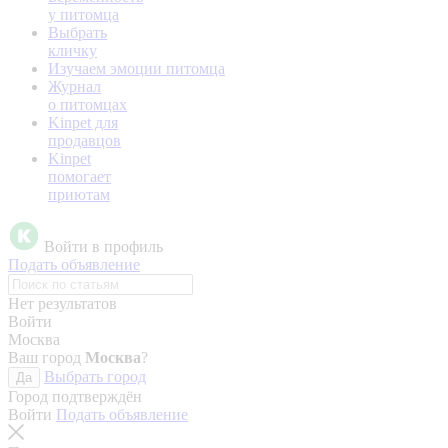
у питомца
Выбрать
кличку
Изучаем эмоции питомца
Журнал
о питомцах
Kinpet для
продавцов
Kinpet
помогает
приютам
Войти в профиль
Подать объявление
Нет результатов
Войти
Москва
Ваш город
Москва
?
Выбрать город
Да
Город подтверждён
Войти
Подать объявление