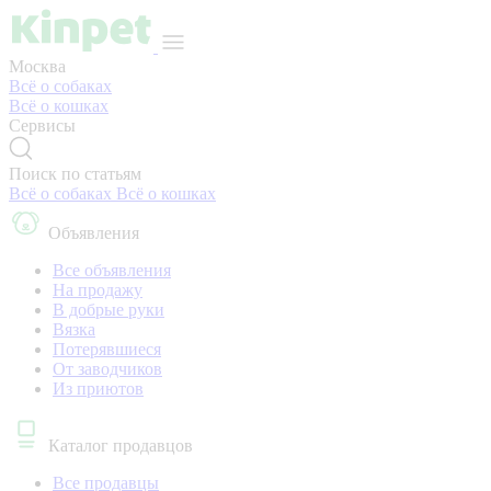
Москва
Всё о собаках
Всё о кошках
Сервисы
Поиск по статьям
Всё о собаках
Всё о кошках
Объявления
Все объявления
На продажу
В добрые руки
Вязка
Потерявшиеся
От заводчиков
Из приютов
Каталог продавцов
Все продавцы