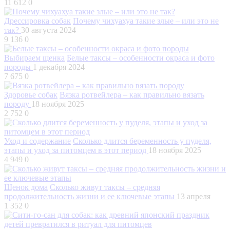
11 612
0
Дрессировка собак
Почему чихуахуа такие злые – или это не
так?
30 августа 2024
9 136
0
Выбираем щенка
Белые таксы – особенности окраса и фото
породы
1 декабря 2024
7 675
0
Здоровье собак
Вязка ротвейлера – как правильно вязать
породу
18 ноября 2025
2 752
0
Уход и содержание
Сколько длится беременность у пуделя,
этапы и уход за питомцем в этот период
18 ноября 2025
4 949
0
Щенок дома
Сколько живут таксы – средняя
продолжительность жизни и ее ключевые этапы
13 апреля
1 352
0