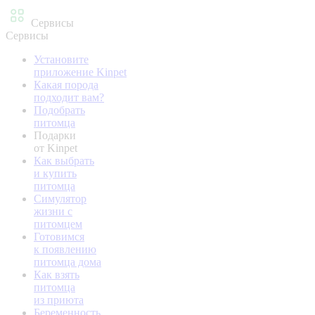
Сервисы
Сервисы
Установите
приложение Kinpet
Какая порода
подходит вам?
Подобрать
питомца
Подарки
от Kinpet
Как выбрать
и купить
питомца
Симулятор
жизни с
питомцем
Готовимся
к появлению
питомца дома
Как взять
питомца
из приюта
Беременность