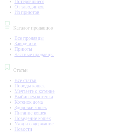
Потерявшиеся
От заводчиков
Из приютов
Каталог продавцов
Все продавцы
Заводчики
Приюты
Частные продавцы
Статьи
Все статьи
Породы кошек
Мечтаете о котенке
Выбираем котенка
Котенок дома
Здоровье кошек
Питание кошек
Поведение кошек
Уход и содержание
Новости