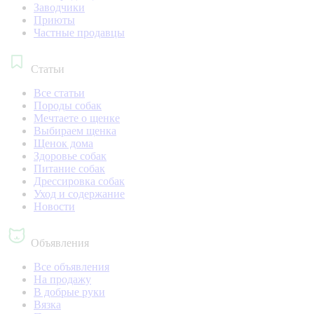
Заводчики
Приюты
Частные продавцы
Статьи
Все статьи
Породы собак
Мечтаете о щенке
Выбираем щенка
Щенок дома
Здоровье собак
Питание собак
Дрессировка собак
Уход и содержание
Новости
Объявления
Все объявления
На продажу
В добрые руки
Вязка