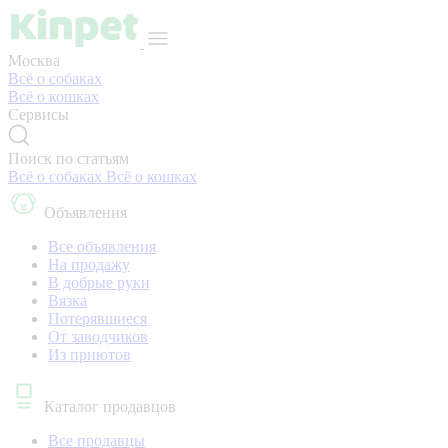
Москва
Всё о собаках
Всё о кошках
Сервисы
Поиск по статьям
Всё о собаках
Всё о кошках
Объявления
Все объявления
На продажу
В добрые руки
Вязка
Потерявшиеся
От заводчиков
Из приютов
Каталог продавцов
Все продавцы