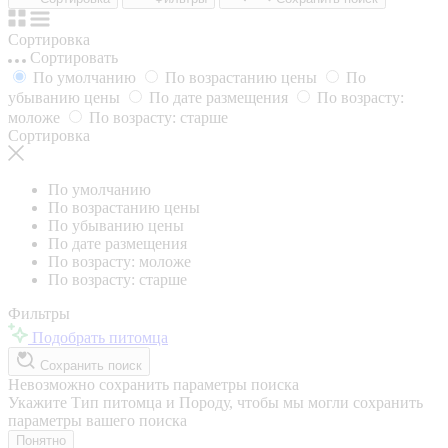
Сортировка
Сортировать
По умолчанию
По возрастанию цены
По
убыванию цены
По дате размещения
По возрасту:
моложе
По возрасту: старше
Сортировка
По умолчанию
По возрастанию цены
По убыванию цены
По дате размещения
По возрасту: моложе
По возрасту: старше
Фильтры
Подобрать питомца
Сохранить поиск
Невозможно сохранить параметры поиска
Укажите Тип питомца и Породу, чтобы мы могли сохранить
параметры вашего поиска
Понятно