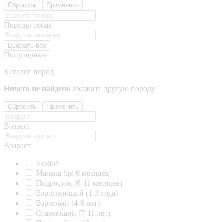
Сбросить
Применить
Породы собак
Выбрать все
Популярные
Каталог пород
Ничего не найдено
Укажите другую породу
Сбросить
Применить
Возраст
Возраст
Любой
Малыш (до 6 месяцев)
Подросток (6-11 месяцев)
Взрослеющий (1-3 года)
Взрослый (4-6 лет)
Стареющий (7-11 лет)