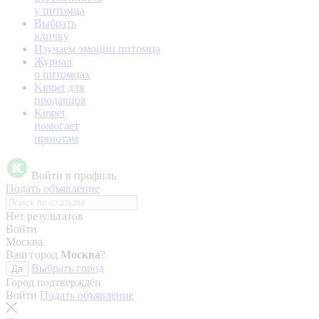
у питомца
Выбрать
кличку
Изучаем эмоции питомца
Журнал
о питомцах
Kinpet для
продавцов
Kinpet
помогает
приютам
Войти в профиль
Подать объявление
Нет результатов
Войти
Москва
Ваш город
Москва
?
Выбрать город
Да
Город подтверждён
Войти
Подать объявление