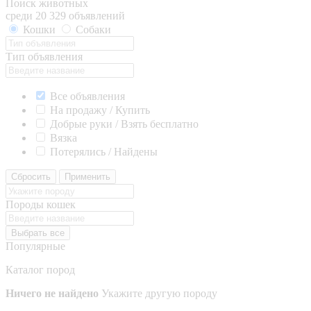
Поиск животных
среди 20 329 объявлений
Кошки
Собаки
Тип объявления
Все объявления
На продажу / Купить
Добрые руки / Взять бесплатно
Вязка
Потерялись / Найдены
Сбросить
Применить
Породы кошек
Выбрать все
Популярные
Каталог пород
Ничего не найдено
Укажите другую породу