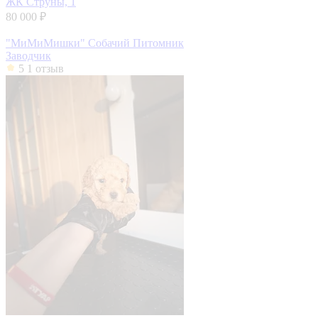
ЖК Струны, 1
80 000 ₽
"МиМиМишки" Собачий Питомник
Заводчик
5
1 отзыв