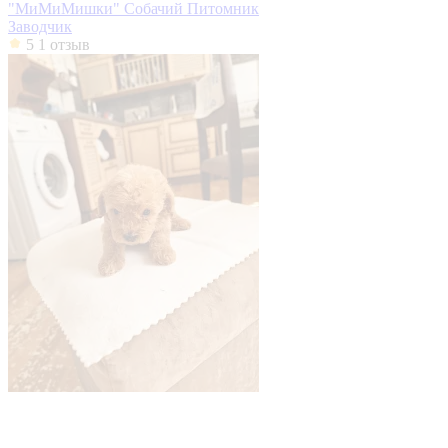
"МиМиМишки" Собачий Питомник
Заводчик
5
1 отзыв