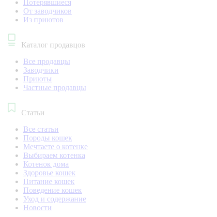
Потерявшиеся
От заводчиков
Из приютов
Каталог продавцов
Все продавцы
Заводчики
Приюты
Частные продавцы
Статьи
Все статьи
Породы кошек
Мечтаете о котенке
Выбираем котенка
Котенок дома
Здоровье кошек
Питание кошек
Поведение кошек
Уход и содержание
Новости