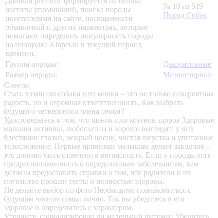
Данный рейтинг формируется на основе
№ 10 из 519
частоты упоминаний, поиска породы
Пород Собак
посетителями на сайте, посещаемости
объявлений и других параметрах, которые
помогают определить популярность породы
на площадке Kinpet.ru в текущий период
времени.
Группа породы:
Декоративные
Размер породы:
Миниатюрные
Советы
Стать хозяином собаки или кошки – это не только невероятная
радость, но и огромная ответственность. Как выбрать
будущего четвероного члена семьи?
Удостоверьтесь в том, что щенок или котенок здоров
Здоровые
малыши активны, любопытны и хорошо выглядят: у них
блестящие глазки, мокрый носик, чистая шерстка и упитанное
телосложение. Первые прививки малышам делает заводчик –
это должно быть отмечено в ветпаспорте. Если у породы есть
предрасположенность к определенным заболеваниям, вам
должны предоставить справки о том, что родители и их
потомство прошли тесты и полностью здоровы.
Не делайте выбор по фото
Необходимо познакомиться с
будущим членом семьи лично. Так вы убедитесь в его
здоровье и определитесь с характером.
Уточните, социализирован ли маленький питомец
Убедитесь,