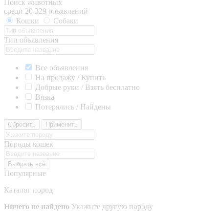
Поиск животных
среди 20 329 объявлений
Кошки
Собаки
Тип объявления
Все объявления
На продажу / Купить
Добрые руки / Взять бесплатно
Вязка
Потерялись / Найдены
Сбросить
Применить
Породы кошек
Выбрать все
Популярные
Каталог пород
Ничего не найдено
Укажите другую породу