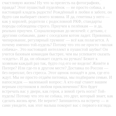
счастливую жизнь! Ну что за прелесть на фотографиях,
правда? Этот пушистый пуделёнок — не просто собака, а
настоящий кладезь радости! Рождённый в любви и заботе, он
будто сам выбирает своего хозяина. И да, генетика у него —
как у королей, родители с родословной РКФ, стандарты
породы соблюдены строго. Приучен к пелёнкам — и да,
реально приучен. Социализирован до мелочей: с детьми, с
другими собаками, даже с соседским котом ладит. Прививки,
чипирование, регулярный груминг — всё как полагается. А
почему именно той-пудель? Потому что это не просто «милая
собачка». Это настоящий интеллект в пушистой шубке! Он
учится базовым командам быстрее, чем вы успеваете сказать
«сидеть». И да, он обожает сидеть на ручках! Бежит к
хозяевам каждый раз так, будто год его не видели! Живёте в
Питере? Или где-то в другом месте? Доставка по России —
без переплат, без стресса. Этот щенок попадёт в дом, где его
ждут. Мы не просто отдаём питомца, мы подбираем семью. И
напоследок — маленький вопрос: А кто ещё станет вашим
верным спутником в любом приключении? Кто будет
встречать вас у двери, как героя, а зимой греть ноги? Той-
пудель! Потому что это не собака, это друг, который знает, как
сделать жизнь ярче. Не верите? Запишитесь на встречу — и
сами увидите, как этот малыш покорит вас с первого взгляда.