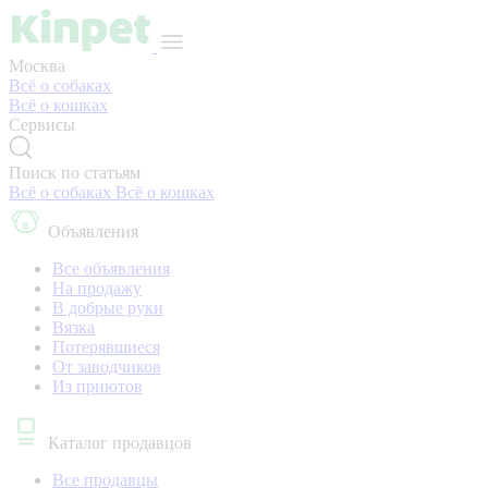
Москва
Всё о собаках
Всё о кошках
Сервисы
Поиск по статьям
Всё о собаках
Всё о кошках
Объявления
Все объявления
На продажу
В добрые руки
Вязка
Потерявшиеся
От заводчиков
Из приютов
Каталог продавцов
Все продавцы