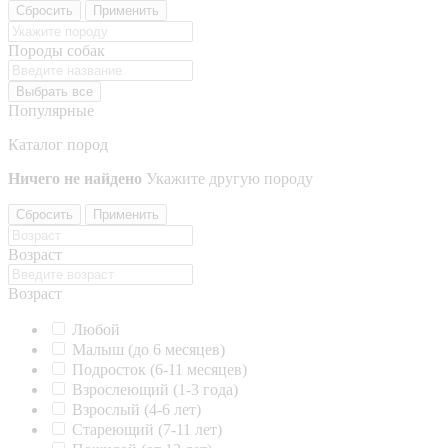
Сбросить
Применить
Породы собак
Выбрать все
Популярные
Каталог пород
Ничего не найдено
Укажите другую породу
Сбросить
Применить
Возраст
Возраст
Любой
Малыш (до 6 месяцев)
Подросток (6-11 месяцев)
Взрослеющий (1-3 года)
Взрослый (4-6 лет)
Стареющий (7-11 лет)