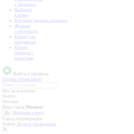
у питомца
Выбрать
кличку
Изучаем эмоции питомца
Журнал
о питомцах
Kinpet для
продавцов
Kinpet
помогает
приютам
Войти в профиль
Подать объявление
Нет результатов
Войти
Москва
Ваш город
Москва
?
Выбрать город
Да
Город подтверждён
Войти
Подать объявление