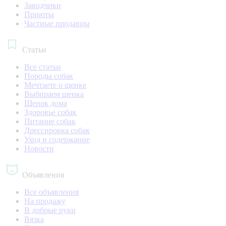
Заводчики
Приюты
Частные продавцы
Статьи
Все статьи
Породы собак
Мечтаете о щенке
Выбираем щенка
Щенок дома
Здоровье собак
Питание собак
Дрессировка собак
Уход и содержание
Новости
Объявления
Все объявления
На продажу
В добрые руки
Вязка