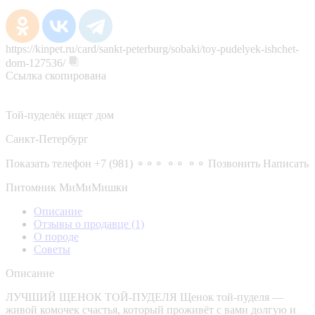
https://kinpet.ru/card/sankt-peterburg/sobaki/toy-pudelyek-ishchet-
dom-127536/
Ссылка скопирована
Той-пуделёк ищет дом
Санкт-Петербург
Показать телефон
+7 (981) ⚬⚬⚬ ⚬⚬ ⚬⚬
Позвонить
Написать
Питомник МиМиМишки
Описание
Отзывы о продавце
(1)
О породе
Советы
Описание
ЛУЧШИЙ ЩЕНОК ТОЙ-ПУДЕЛЯ Щенок той-пуделя —
живой комочек счастья, который проживёт с вами долгую и