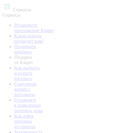
Сервисы
Сервисы
Установите
приложение Kinpet
Какая порода
подходит вам?
Подобрать
питомца
Подарки
от Kinpet
Как выбрать
и купить
питомца
Симулятор
жизни с
питомцем
Готовимся
к появлению
питомца дома
Как взять
питомца
из приюта
Беременность