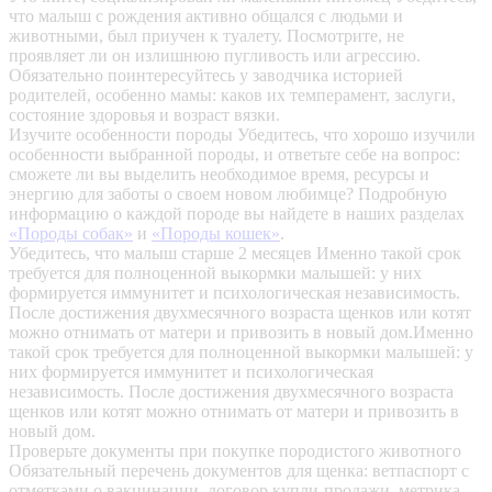
что малыш с рождения активно общался с людьми и
животными, был приучен к туалету. Посмотрите, не
проявляет ли он излишнюю пугливость или агрессию.
Обязательно поинтересуйтесь у заводчика историей
родителей, особенно мамы: каков их темперамент, заслуги,
состояние здоровья и возраст вязки.
Изучите особенности породы
Убедитесь, что хорошо изучили
особенности выбранной породы, и ответьте себе на вопрос:
сможете ли вы выделить необходимое время, ресурсы и
энергию для заботы о своем новом любимце? Подробную
информацию о каждой породе вы найдете в наших разделах
«Породы собак»
и
«Породы кошек»
.
Убедитесь, что малыш старше 2 месяцев
Именно такой срок
требуется для полноценной выкормки малышей: у них
формируется иммунитет и психологическая независимость.
После достижения двухмесячного возраста щенков или котят
можно отнимать от матери и привозить в новый дом.Именно
такой срок требуется для полноценной выкормки малышей: у
них формируется иммунитет и психологическая
независимость. После достижения двухмесячного возраста
щенков или котят можно отнимать от матери и привозить в
новый дом.
Проверьте документы при покупке породистого животного
Обязательный перечень документов для щенка: ветпаспорт с
отметками о вакцинации, договор купли-продажи, метрика,