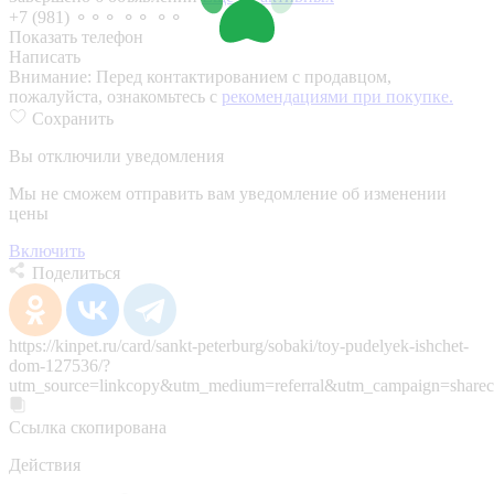
+7 (981) ⚬⚬⚬ ⚬⚬ ⚬⚬
Показать телефон
Написать
Внимание:
Перед контактированием с продавцом,
пожалуйста, ознакомьтесь с
рекомендациями при покупке.
Сохранить
Вы отключили уведомления
Мы не сможем отправить вам уведомление об изменении
цены
Включить
Поделиться
https://kinpet.ru/card/sankt-peterburg/sobaki/toy-pudelyek-ishchet-
dom-127536/?
utm_source=linkcopy&utm_medium=referral&utm_campaign=sharec
Ссылка скопирована
Действия