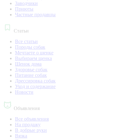
Заводчики
Приюты
Частные продавцы
Статьи
Все статьи
Породы собак
Мечтаете о щенке
Выбираем щенка
Щенок дома
Здоровье собак
Питание собак
Дрессировка собак
Уход и содержание
Новости
Объявления
Все объявления
На продажу
В добрые руки
Вязка