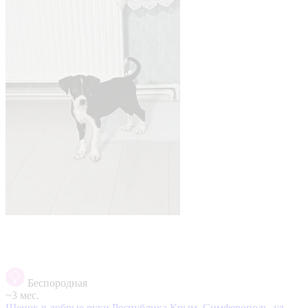
Беспородная
~3 мес.
Щенок в добрые руки
Республика Крым, Симферополь, ул.