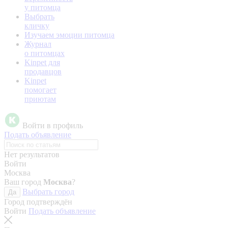
у питомца
Выбрать
кличку
Изучаем эмоции питомца
Журнал
о питомцах
Kinpet для
продавцов
Kinpet
помогает
приютам
Войти в профиль
Подать объявление
Нет результатов
Войти
Москва
Ваш город
Москва
?
Выбрать город
Да
Город подтверждён
Войти
Подать объявление