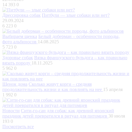
14 393
0
Дрессировка собак
Питбули — злые собаки или нет?
29.09.2024
6 223
0
Выбираем щенка
Белый доберман – особенности породы,
фото альбиносов
14.08.2025
5 723
0
Здоровье собак
Вязка французского бульдога – как правильно
вязать породу
18.11.2025
5 962
0
Щенок дома
Сколько живут корги – средняя
продолжительность жизни и как повлиять на нее
15 апреля
1 992
0
Новости
Сити-го-сан для собак: как древний японский
праздник детей превратился в ритуал для питомцев
30 июля
193
0
Посмотреть все