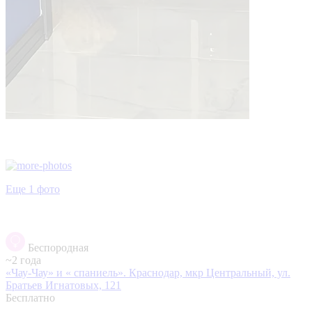
Еще 1 фото
Беспородная
~2 года
«Чау‑Чау» и « спаниель».
Краснодар, мкр Центральный, ул.
Братьев Игнатовых, 121
Бесплатно