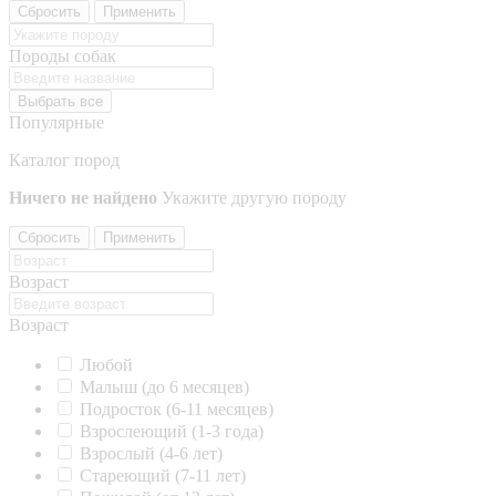
Сбросить
Применить
Породы собак
Выбрать все
Популярные
Каталог пород
Ничего не найдено
Укажите другую породу
Сбросить
Применить
Возраст
Возраст
Любой
Малыш (до 6 месяцев)
Подросток (6-11 месяцев)
Взрослеющий (1-3 года)
Взрослый (4-6 лет)
Стареющий (7-11 лет)