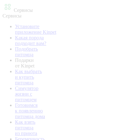
Сервисы
Сервисы
Установите
приложение Kinpet
Какая порода
подходит вам?
Подобрать
питомца
Подарки
от Kinpet
Как выбрать
и купить
питомца
Симулятор
жизни с
питомцем
Готовимся
к появлению
питомца дома
Как взять
питомца
из приюта
Беременность