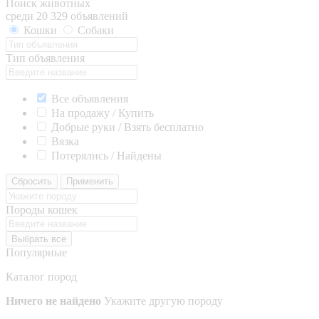
Поиск животных
среди 20 329 объявлений
Кошки
Собаки
Тип объявления
Все объявления
На продажу / Купить
Добрые руки / Взять бесплатно
Вязка
Потерялись / Найдены
Сбросить
Применить
Породы кошек
Выбрать все
Популярные
Каталог пород
Ничего не найдено
Укажите другую породу