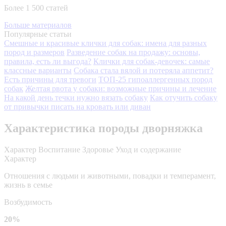
Более 1 500 статей
Больше материалов
Популярные статьи
Смешные и красивые клички для собак: имена для разных
пород и размеров
Разведение собак на продажу: основы,
правила, есть ли выгода?
Клички для собак-девочек: самые
классные варианты
Собака стала вялой и потеряла аппетит?
Есть причины для тревоги
ТОП-25 гипоаллергенных пород
собак
Желтая рвота у собаки: возможные причины и лечение
На какой день течки нужно вязать собаку
Как отучить собаку
от привычки писать на кровать или диван
Характеристика породы дворняжка
Характер
Воспитание
Здоровье
Уход и содержание
Характер
Отношения с людьми и животными, повадки и темперамент,
жизнь в семье
Возбудимость
20%