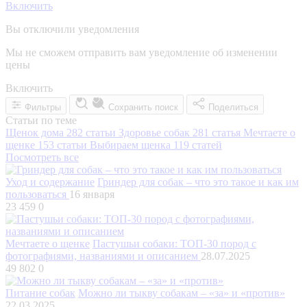
Включить
Вы отключили уведомления
Мы не сможем отправить вам уведомление об изменении
цены
Включить
Фильтры
Сохранить поиск
Поделиться
Статьи по теме
Щенок дома
282 статьи
Здоровье собак
281 статья
Мечтаете о
щенке
153 статьи
Выбираем щенка
119 статей
Посмотреть все
Уход и содержание
Гриндер для собак – что это такое и как им
пользоваться
16 января
23 459
0
Мечтаете о щенке
Пастушьи собаки: ТОП-30 пород с
фотографиями, названиями и описанием
28.07.2025
49 802
0
Питание собак
Можно ли тыкву собакам – «за» и «против»
22.03.2025