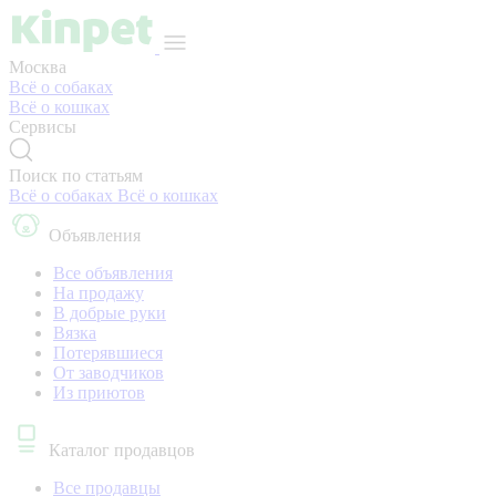
Москва
Всё о собаках
Всё о кошках
Сервисы
Поиск по статьям
Всё о собаках
Всё о кошках
Объявления
Все объявления
На продажу
В добрые руки
Вязка
Потерявшиеся
От заводчиков
Из приютов
Каталог продавцов
Все продавцы