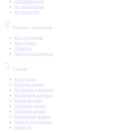
Потерявшиеся
От заводчиков
Из приютов
Каталог продавцов
Все продавцы
Заводчики
Приюты
Частные продавцы
Статьи
Все статьи
Породы кошек
Мечтаете о котенке
Выбираем котенка
Котенок дома
Здоровье кошек
Питание кошек
Поведение кошек
Уход и содержание
Новости