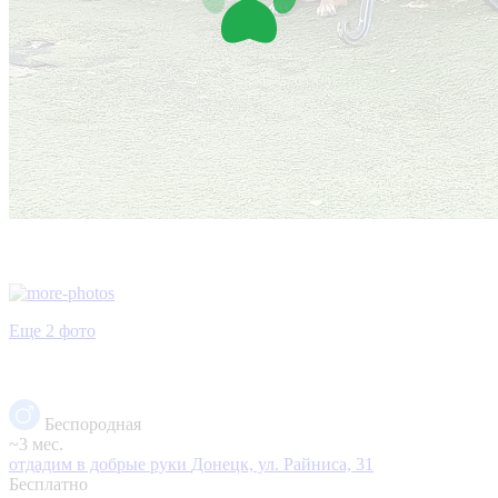
Еще 2 фото
Беспородная
~3 мес.
отдадим в добрые руки
Донецк, ул. Райниса, 31
Бесплатно