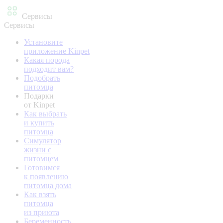
Сервисы
Сервисы
Установите
приложение Kinpet
Какая порода
подходит вам?
Подобрать
питомца
Подарки
от Kinpet
Как выбрать
и купить
питомца
Симулятор
жизни с
питомцем
Готовимся
к появлению
питомца дома
Как взять
питомца
из приюта
Беременность