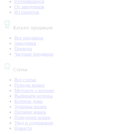
Потерявшиеся
От заводчиков
Из приютов
Каталог продавцов
Все продавцы
Заводчики
Приюты
Частные продавцы
Статьи
Все статьи
Породы кошек
Мечтаете о котенке
Выбираем котенка
Котенок дома
Здоровье кошек
Питание кошек
Поведение кошек
Уход и содержание
Новости