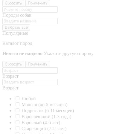
Сбросить
Применить
Породы собак
Выбрать все
Популярные
Каталог пород
Ничего не найдено
Укажите другую породу
Сбросить
Применить
Возраст
Возраст
Любой
Малыш (до 6 месяцев)
Подросток (6-11 месяцев)
Взрослеющий (1-3 года)
Взрослый (4-6 лет)
Стареющий (7-11 лет)