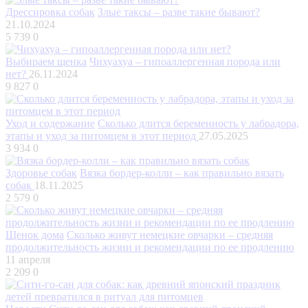
Дрессировка собак
Злые таксы – разве такие бывают?
21.10.2024
5 739
0
Выбираем щенка
Чихуахуа – гипоаллергенная порода или
нет?
26.11.2024
9 827
0
Уход и содержание
Сколько длится беременность у лабрадора,
этапы и уход за питомцем в этот период
27.05.2025
3 934
0
Здоровье собак
Вязка бордер-колли – как правильно вязать
собак
18.11.2025
2 579
0
Щенок дома
Сколько живут немецкие овчарки – средняя
продолжительность жизни и рекомендации по ее продлению
11 апреля
2 209
0