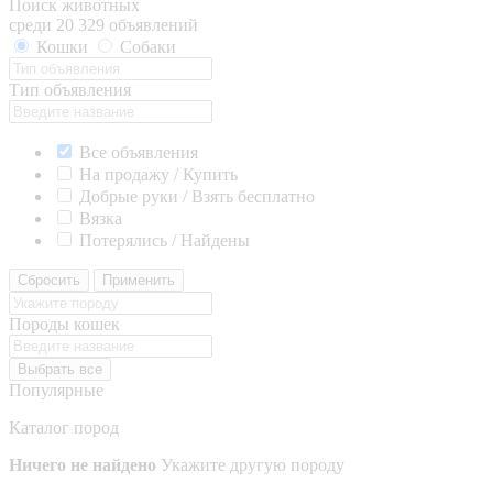
Поиск животных
среди 20 329 объявлений
Кошки
Собаки
Тип объявления
Все объявления
На продажу / Купить
Добрые руки / Взять бесплатно
Вязка
Потерялись / Найдены
Сбросить
Применить
Породы кошек
Выбрать все
Популярные
Каталог пород
Ничего не найдено
Укажите другую породу