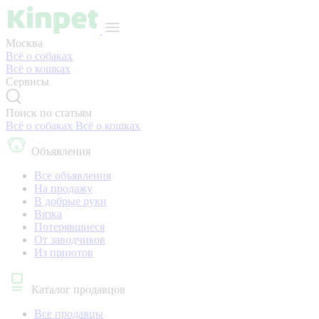
Москва
Всё о собаках
Всё о кошках
Сервисы
Поиск по статьям
Всё о собаках
Всё о кошках
Объявления
Все объявления
На продажу
В добрые руки
Вязка
Потерявшиеся
От заводчиков
Из приютов
Каталог продавцов
Все продавцы