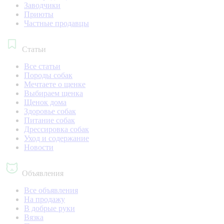
Заводчики
Приюты
Частные продавцы
Статьи
Все статьи
Породы собак
Мечтаете о щенке
Выбираем щенка
Щенок дома
Здоровье собак
Питание собак
Дрессировка собак
Уход и содержание
Новости
Объявления
Все объявления
На продажу
В добрые руки
Вязка