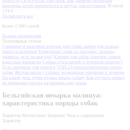
Новости
Сити-го-сан для собак: как древний японский
праздник детей превратился в ритуал для питомцев
30 июля
174
0
Посмотреть все
Более 1 500 статей
Больше материалов
Популярные статьи
Смешные и красивые клички для собак: имена для разных
пород и размеров
Разведение собак на продажу: основы,
правила, есть ли выгода?
Клички для собак-девочек: самые
классные варианты
Собака стала вялой и потеряла аппетит?
Есть причины для тревоги
ТОП-25 гипоаллергенных пород
собак
Желтая рвота у собаки: возможные причины и лечение
На какой день течки нужно вязать собаку
Как отучить собаку
от привычки писать на кровать или диван
Бельгийская овчарка малинуа:
характеристика породы собак
Характер
Воспитание
Здоровье
Уход и содержание
Характер