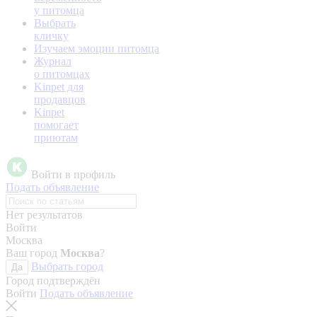
у питомца
Выбрать
кличку
Изучаем эмоции питомца
Журнал
о питомцах
Kinpet для
продавцов
Kinpet
помогает
приютам
Войти в профиль
Подать объявление
Нет результатов
Войти
Москва
Ваш город
Москва
?
Выбрать город
Да
Город подтверждён
Войти
Подать объявление