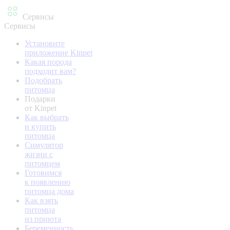
Сервисы
Сервисы
Установите
приложение Kinpet
Какая порода
подходит вам?
Подобрать
питомца
Подарки
от Kinpet
Как выбрать
и купить
питомца
Симулятор
жизни с
питомцем
Готовимся
к появлению
питомца дома
Как взять
питомца
из приюта
Беременность