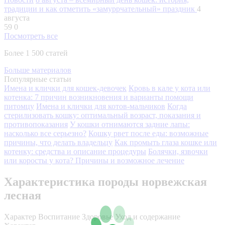
традиции и как отметить «замуррчательный» праздник
4
августа
59
0
Посмотреть все
Более 1 500 статей
Больше материалов
Популярные статьи
Имена и клички для кошек-девочек
Кровь в кале у кота или
котенка: 7 причин возникновения и варианты помощи
питомцу
Имена и клички для котов-мальчиков
Когда
стерилизовать кошку: оптимальный возраст, показания и
противопоказания
У кошки отнимаются задние лапы:
насколько все серьезно?
Кошку рвет после еды: возможные
причины, что делать владельцу
Как промыть глаза кошке или
котенку: средства и описание процедуры
Болячки, язвочки
или коросты у кота? Причины и возможное лечение
Характеристика породы норвежская
лесная
Характер
Воспитание
Здоровье
Уход и содержание