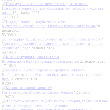
Поведение кошек
Почему кошка или кот перестали ходить в
лоток
15 декабря 2023
157 183
0
Мечтаете о котенке
Породы кошек с голубыми глазами
28
июля 2025
53 996
0
Уход и содержание
Лактация у кошек: молока нет, мало или
слишком много?
20 июня 2023
45 195
0
Котенок дома
Какие игрушки нужны котятам
21 ноября 2025
17 168
0
Выбираем котенка
Может ли быть аллергия на сфинксов или
нет?
28 октября 2024
9 700
1
Питание кошек
Можно ли сливки кошкам?
2 апреля
1 947
0
Новости
8 августа – всемирный день кошек: история,