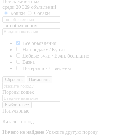
Поиск животных
среди 20 329 объявлений
Кошки
Собаки
Тип объявления
Все объявления
На продажу / Купить
Добрые руки / Взять бесплатно
Вязка
Потерялись / Найдены
Сбросить
Применить
Породы кошек
Выбрать все
Популярные
Каталог пород
Ничего не найдено
Укажите другую породу