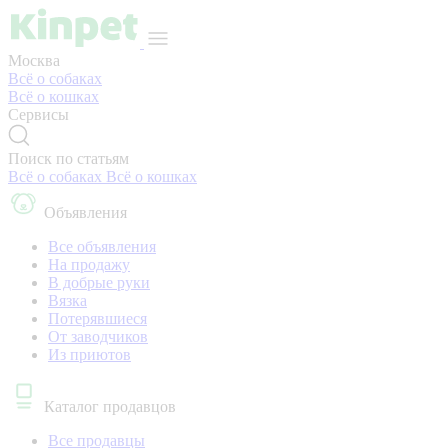
Москва
Всё о собаках
Всё о кошках
Сервисы
Поиск по статьям
Всё о собаках
Всё о кошках
Объявления
Все объявления
На продажу
В добрые руки
Вязка
Потерявшиеся
От заводчиков
Из приютов
Каталог продавцов
Все продавцы