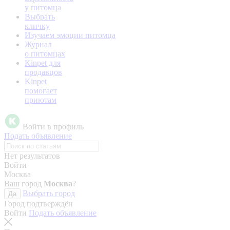
у питомца
Выбрать
кличку
Изучаем эмоции питомца
Журнал
о питомцах
Kinpet для
продавцов
Kinpet
помогает
приютам
Войти в профиль
Подать объявление
Нет результатов
Войти
Москва
Ваш город
Москва
?
Выбрать город
Да
Город подтверждён
Войти
Подать объявление