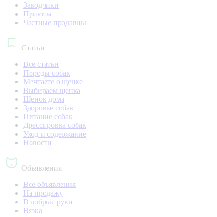
Заводчики
Приюты
Частные продавцы
Статьи
Все статьи
Породы собак
Мечтаете о щенке
Выбираем щенка
Щенок дома
Здоровье собак
Питание собак
Дрессировка собак
Уход и содержание
Новости
Объявления
Все объявления
На продажу
В добрые руки
Вязка