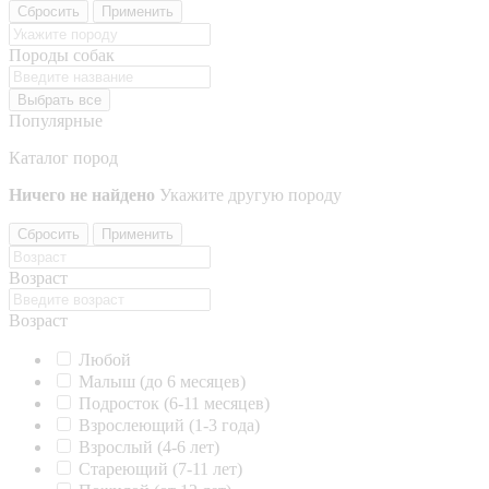
Сбросить
Применить
Породы собак
Выбрать все
Популярные
Каталог пород
Ничего не найдено
Укажите другую породу
Сбросить
Применить
Возраст
Возраст
Любой
Малыш (до 6 месяцев)
Подросток (6-11 месяцев)
Взрослеющий (1-3 года)
Взрослый (4-6 лет)
Стареющий (7-11 лет)