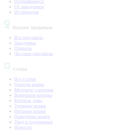
Потерявшиеся
От заводчиков
Из приютов
Каталог продавцов
Все продавцы
Заводчики
Приюты
Частные продавцы
Статьи
Все статьи
Породы кошек
Мечтаете о котенке
Выбираем котенка
Котенок дома
Здоровье кошек
Питание кошек
Поведение кошек
Уход и содержание
Новости