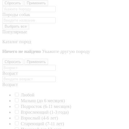
Сбросить
Применить
Породы собак
Выбрать все
Популярные
Каталог пород
Ничего не найдено
Укажите другую породу
Сбросить
Применить
Возраст
Возраст
Любой
Малыш (до 6 месяцев)
Подросток (6-11 месяцев)
Взрослеющий (1-3 года)
Взрослый (4-6 лет)
Стареющий (7-11 лет)