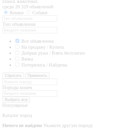
Поиск животных
среди 20 329 объявлений
Кошки
Собаки
Тип объявления
Все объявления
На продажу / Купить
Добрые руки / Взять бесплатно
Вязка
Потерялись / Найдены
Сбросить
Применить
Породы кошек
Выбрать все
Популярные
Каталог пород
Ничего не найдено
Укажите другую породу