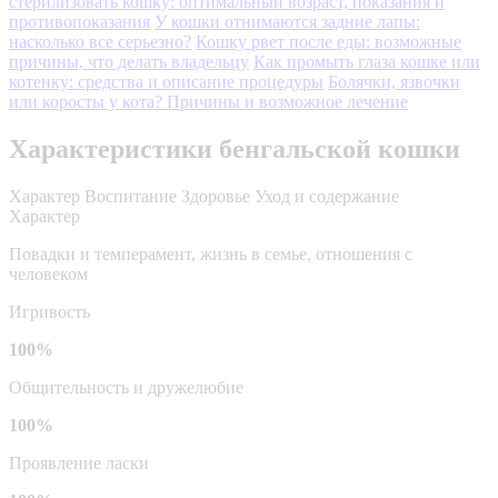
стерилизовать кошку: оптимальный возраст, показания и
противопоказания
У кошки отнимаются задние лапы:
насколько все серьезно?
Кошку рвет после еды: возможные
причины, что делать владельцу
Как промыть глаза кошке или
котенку: средства и описание процедуры
Болячки, язвочки
или коросты у кота? Причины и возможное лечение
Характеристики бенгальской кошки
Характер
Воспитание
Здоровье
Уход и содержание
Характер
Повадки и темперамент, жизнь в семье, отношения с
человеком
Игривость
100%
Общительность и дружелюбие
100%
Проявление ласки