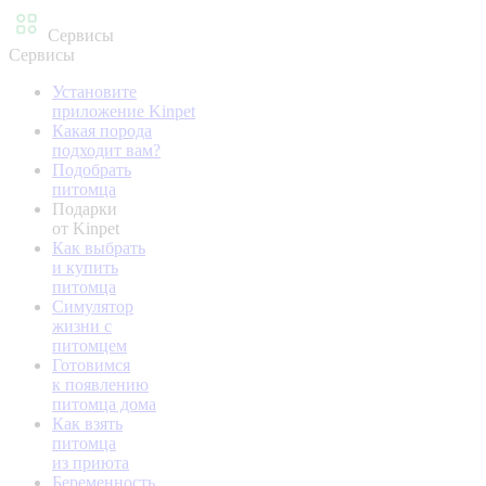
Сервисы
Сервисы
Установите
приложение Kinpet
Какая порода
подходит вам?
Подобрать
питомца
Подарки
от Kinpet
Как выбрать
и купить
питомца
Симулятор
жизни с
питомцем
Готовимся
к появлению
питомца дома
Как взять
питомца
из приюта
Беременность