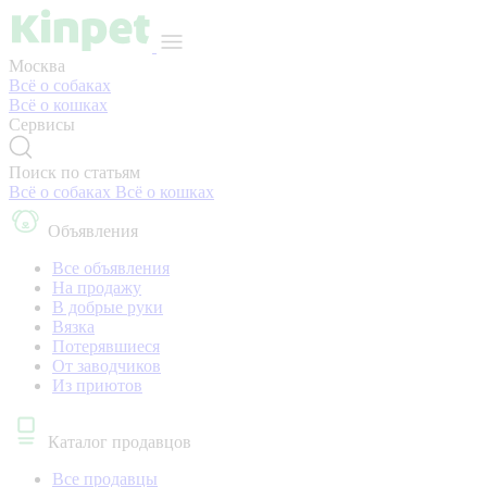
Москва
Всё о собаках
Всё о кошках
Сервисы
Поиск по статьям
Всё о собаках
Всё о кошках
Объявления
Все объявления
На продажу
В добрые руки
Вязка
Потерявшиеся
От заводчиков
Из приютов
Каталог продавцов
Все продавцы