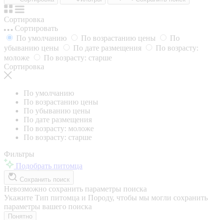
Сортировка
Сортировать
По умолчанию
По возрастанию цены
По
убыванию цены
По дате размещения
По возрасту:
моложе
По возрасту: старше
Сортировка
По умолчанию
По возрастанию цены
По убыванию цены
По дате размещения
По возрасту: моложе
По возрасту: старше
Фильтры
Подобрать питомца
Сохранить поиск
Невозможно сохранить параметры поиска
Укажите Тип питомца и Породу, чтобы мы могли сохранить
параметры вашего поиска
Понятно