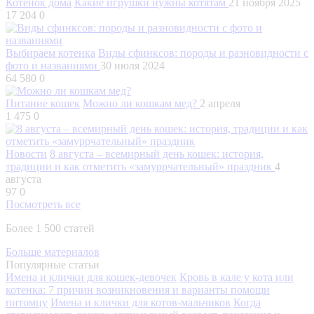
Котенок дома
Какие игрушки нужны котятам
21 ноября 2025
17 204
0
Выбираем котенка
Виды сфинксов: породы и разновидности с
фото и названиями
30 июля 2024
64 580
0
Питание кошек
Можно ли кошкам мед?
2 апреля
1 475
0
Новости
8 августа – всемирный день кошек: история,
традиции и как отметить «замуррчательный» праздник
4
августа
97
0
Посмотреть все
Более 1 500 статей
Больше материалов
Популярные статьи
Имена и клички для кошек-девочек
Кровь в кале у кота или
котенка: 7 причин возникновения и варианты помощи
питомцу
Имена и клички для котов-мальчиков
Когда