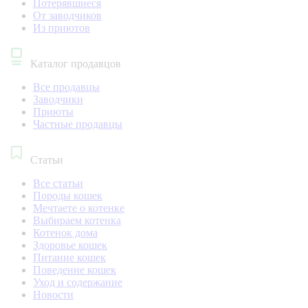
Потерявшиеся
От заводчиков
Из приютов
Каталог продавцов
Все продавцы
Заводчики
Приюты
Частные продавцы
Статьи
Все статьи
Породы кошек
Мечтаете о котенке
Выбираем котенка
Котенок дома
Здоровье кошек
Питание кошек
Поведение кошек
Уход и содержание
Новости