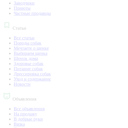
Заводчики
Приюты
Частные продавцы
Статьи
Все статьи
Породы собак
Мечтаете о щенке
Выбираем щенка
Щенок дома
Здоровье собак
Питание собак
Дрессировка собак
Уход и содержание
Новости
Объявления
Все объявления
На продажу
В добрые руки
Вязка