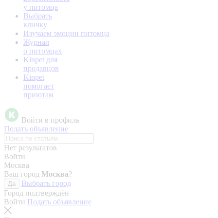
у питомца
Выбрать
кличку
Изучаем эмоции питомца
Журнал
о питомцах
Kinpet для
продавцов
Kinpet
помогает
приютам
Войти в профиль
Подать объявление
Нет результатов
Войти
Москва
Ваш город
Москва
?
Выбрать город
Да
Город подтверждён
Войти
Подать объявление