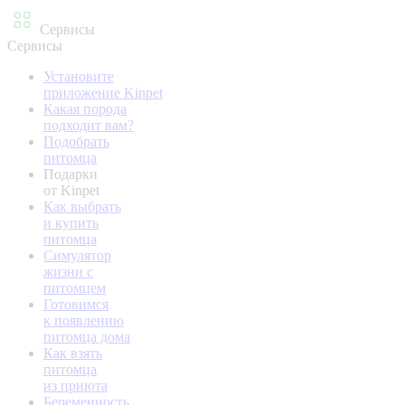
Сервисы
Сервисы
Установите
приложение Kinpet
Какая порода
подходит вам?
Подобрать
питомца
Подарки
от Kinpet
Как выбрать
и купить
питомца
Симулятор
жизни с
питомцем
Готовимся
к появлению
питомца дома
Как взять
питомца
из приюта
Беременность