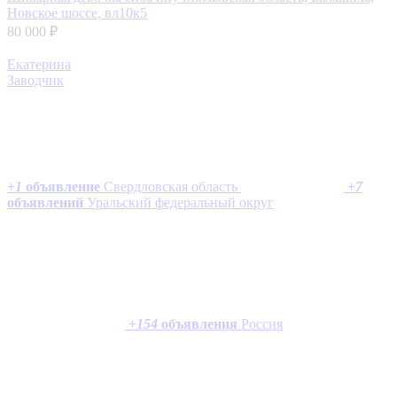
Новское шоссе, вл10к5
80 000 ₽
Екатерина
Заводчик
+
1
объявление
Свердловская область
+
7
объявлений
Уральский федеральный округ
+
154
объявления
Россия