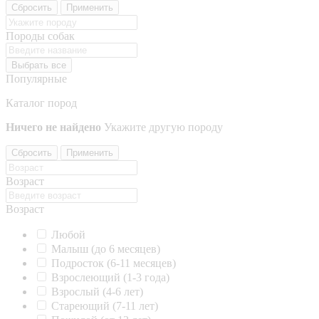
Сбросить
Применить
Породы собак
Выбрать все
Популярные
Каталог пород
Ничего не найдено
Укажите другую породу
Сбросить
Применить
Возраст
Возраст
Любой
Малыш (до 6 месяцев)
Подросток (6-11 месяцев)
Взрослеющий (1-3 года)
Взрослый (4-6 лет)
Стареющий (7-11 лет)