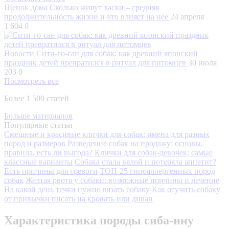
Щенок дома
Сколько живут хаски – средняя
продолжительность жизни и что влияет на нее
24 апреля
1 604
0
Новости
Сити-го-сан для собак: как древний японский
праздник детей превратился в ритуал для питомцев
30 июля
203
0
Посмотреть все
Более 1 500 статей
Больше материалов
Популярные статьи
Смешные и красивые клички для собак: имена для разных
пород и размеров
Разведение собак на продажу: основы,
правила, есть ли выгода?
Клички для собак-девочек: самые
классные варианты
Собака стала вялой и потеряла аппетит?
Есть причины для тревоги
ТОП-25 гипоаллергенных пород
собак
Желтая рвота у собаки: возможные причины и лечение
На какой день течки нужно вязать собаку
Как отучить собаку
от привычки писать на кровать или диван
Характеристика породы сиба-ину