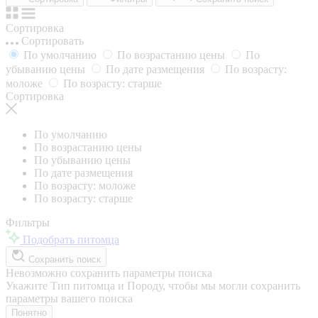
Сортировка
Сортировать
По умолчанию
По возрастанию цены
По
убыванию цены
По дате размещения
По возрасту:
моложе
По возрасту: старше
Сортировка
По умолчанию
По возрастанию цены
По убыванию цены
По дате размещения
По возрасту: моложе
По возрасту: старше
Фильтры
Подобрать питомца
Сохранить поиск
Невозможно сохранить параметры поиска
Укажите Тип питомца и Породу, чтобы мы могли сохранить
параметры вашего поиска
Понятно