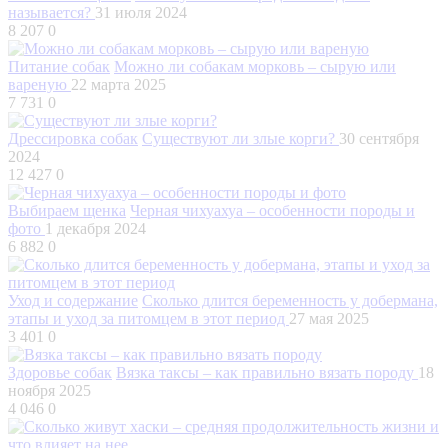
называется?
31 июля 2024
8 207
0
Питание собак
Можно ли собакам морковь – сырую или
вареную
22 марта 2025
7 731
0
Дрессировка собак
Существуют ли злые корги?
30 сентября
2024
12 427
0
Выбираем щенка
Черная чихуахуа – особенности породы и
фото
1 декабря 2024
6 882
0
Уход и содержание
Сколько длится беременность у добермана,
этапы и уход за питомцем в этот период
27 мая 2025
3 401
0
Здоровье собак
Вязка таксы – как правильно вязать породу
18
ноября 2025
4 046
0