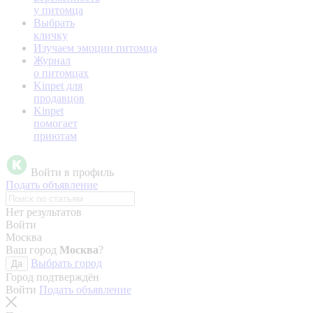
у питомца
Выбрать
кличку
Изучаем эмоции питомца
Журнал
о питомцах
Kinpet для
продавцов
Kinpet
помогает
приютам
Войти в профиль
Подать объявление
Нет результатов
Войти
Москва
Ваш город
Москва
?
Выбрать город
Да
Город подтверждён
Войти
Подать объявление