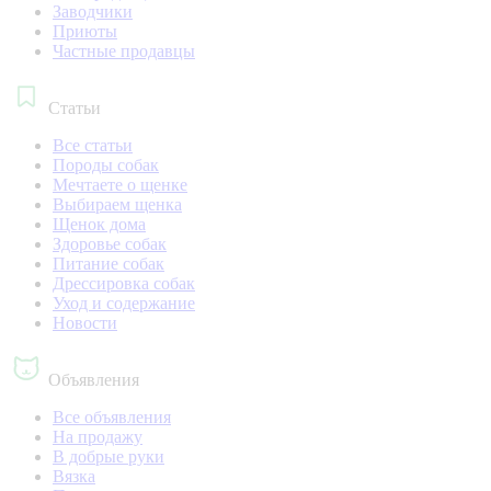
Заводчики
Приюты
Частные продавцы
Статьи
Все статьи
Породы собак
Мечтаете о щенке
Выбираем щенка
Щенок дома
Здоровье собак
Питание собак
Дрессировка собак
Уход и содержание
Новости
Объявления
Все объявления
На продажу
В добрые руки
Вязка