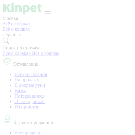
Москва
Всё о собаках
Всё о кошках
Сервисы
Поиск по статьям
Всё о собаках
Всё о кошках
Объявления
Все объявления
На продажу
В добрые руки
Вязка
Потерявшиеся
От заводчиков
Из приютов
Каталог продавцов
Все продавцы