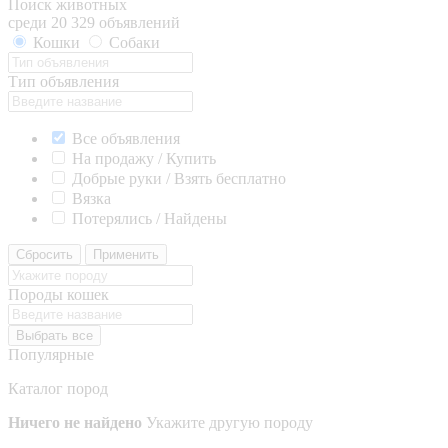
Поиск животных
среди 20 329 объявлений
Кошки
Собаки
Тип объявления
Все объявления
На продажу / Купить
Добрые руки / Взять бесплатно
Вязка
Потерялись / Найдены
Сбросить
Применить
Породы кошек
Выбрать все
Популярные
Каталог пород
Ничего не найдено
Укажите другую породу