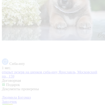
Сиба-ину
1 мес.
открыт резерв на щенков сиба-ину
Ярославль, Московский
пр., 159
Договорная
Подарок
Документы проверены
Людмила Богомаз
Заводчик