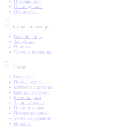
Потерявшиеся
От заводчиков
Из приютов
Каталог продавцов
Все продавцы
Заводчики
Приюты
Частные продавцы
Статьи
Все статьи
Породы кошек
Мечтаете о котенке
Выбираем котенка
Котенок дома
Здоровье кошек
Питание кошек
Поведение кошек
Уход и содержание
Новости