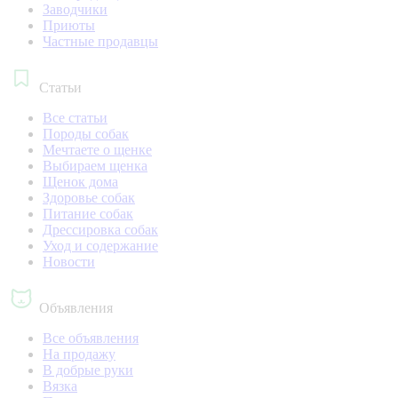
Заводчики
Приюты
Частные продавцы
Статьи
Все статьи
Породы собак
Мечтаете о щенке
Выбираем щенка
Щенок дома
Здоровье собак
Питание собак
Дрессировка собак
Уход и содержание
Новости
Объявления
Все объявления
На продажу
В добрые руки
Вязка