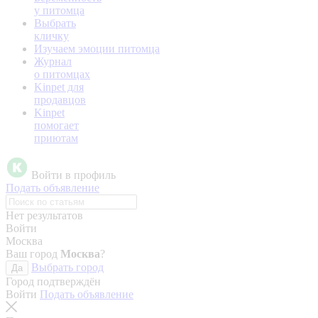
у питомца
Выбрать
кличку
Изучаем эмоции питомца
Журнал
о питомцах
Kinpet для
продавцов
Kinpet
помогает
приютам
Войти в профиль
Подать объявление
Нет результатов
Войти
Москва
Ваш город
Москва
?
Выбрать город
Да
Город подтверждён
Войти
Подать объявление