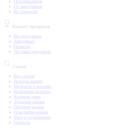
Потерявшиеся
От заводчиков
Из приютов
Каталог продавцов
Все продавцы
Заводчики
Приюты
Частные продавцы
Статьи
Все статьи
Породы кошек
Мечтаете о котенке
Выбираем котенка
Котенок дома
Здоровье кошек
Питание кошек
Поведение кошек
Уход и содержание
Новости