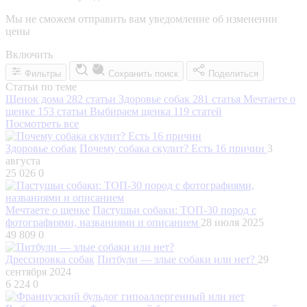
Мы не сможем отправить вам уведомление об изменении
цены
Включить
Фильтры
Сохранить поиск
Поделиться
Статьи по теме
Щенок дома
282 статьи
Здоровье собак
281 статья
Мечтаете о
щенке
153 статьи
Выбираем щенка
119 статей
Посмотреть все
Здоровье собак
Почему собака скулит? Есть 16 причин
3
августа
25 026
0
Мечтаете о щенке
Пастушьи собаки: ТОП-30 пород с
фотографиями, названиями и описанием
28 июля 2025
49 809
0
Дрессировка собак
Питбули — злые собаки или нет?
29
сентября 2024
6 224
0