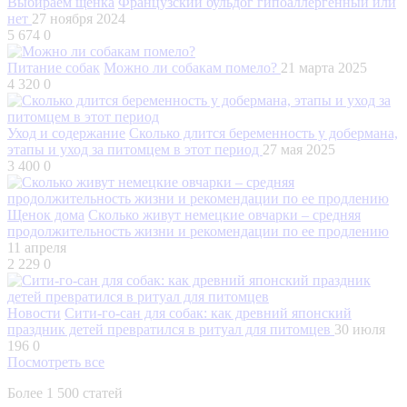
Выбираем щенка
Французский бульдог гипоаллергенный или
нет
27 ноября 2024
5 674
0
Питание собак
Можно ли собакам помело?
21 марта 2025
4 320
0
Уход и содержание
Сколько длится беременность у добермана,
этапы и уход за питомцем в этот период
27 мая 2025
3 400
0
Щенок дома
Сколько живут немецкие овчарки – средняя
продолжительность жизни и рекомендации по ее продлению
11 апреля
2 229
0
Новости
Сити-го-сан для собак: как древний японский
праздник детей превратился в ритуал для питомцев
30 июля
196
0
Посмотреть все
Более 1 500 статей