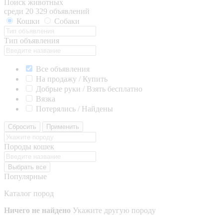
Поиск животных
среди 20 329 объявлений
Кошки
Собаки
Тип объявления
Все объявления
На продажу / Купить
Добрые руки / Взять бесплатно
Вязка
Потерялись / Найдены
Сбросить
Применить
Породы кошек
Выбрать все
Популярные
Каталог пород
Ничего не найдено
Укажите другую породу