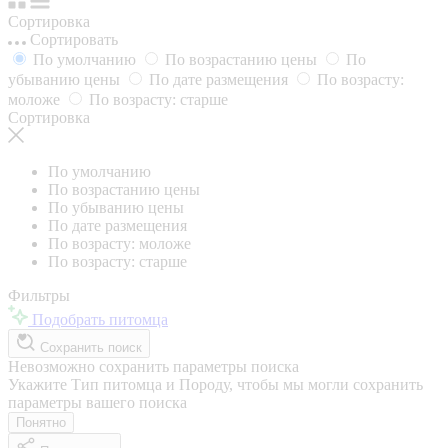
Сортировка
Сортировать
По умолчанию
По возрастанию цены
По
убыванию цены
По дате размещения
По возрасту:
моложе
По возрасту: старше
Сортировка
По умолчанию
По возрастанию цены
По убыванию цены
По дате размещения
По возрасту: моложе
По возрасту: старше
Фильтры
Подобрать питомца
Сохранить поиск
Невозможно сохранить параметры поиска
Укажите Тип питомца и Породу, чтобы мы могли сохранить
параметры вашего поиска
Понятно