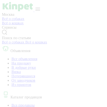
Москва
Всё о собаках
Всё о кошках
Сервисы
Поиск по статьям
Всё о собаках
Всё о кошках
Объявления
Все объявления
На продажу
В добрые руки
Вязка
Потерявшиеся
От заводчиков
Из приютов
Каталог продавцов
Все продавцы