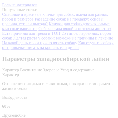
Больше материалов
Популярные статьи
Смешные и красивые клички для собак: имена для разных
пород и размеров
Разведение собак на продажу: основы,
правила, есть ли выгода?
Клички для собак-девочек: самые
классные варианты
Собака стала вялой и потеряла аппетит?
Есть причины для тревоги
ТОП-25 гипоаллергенных пород
собак
Желтая рвота у собаки: возможные причины и лечение
На какой день течки нужно вязать собаку
Как отучить собаку
от привычки писать на кровать или диван
Параметры западносибирской лайки
Характер
Воспитание
Здоровье
Уход и содержание
Характер
Отношения с людьми и животными, повадки и темперамент,
жизнь в семье
Возбудимость
60%
Дружелюбие