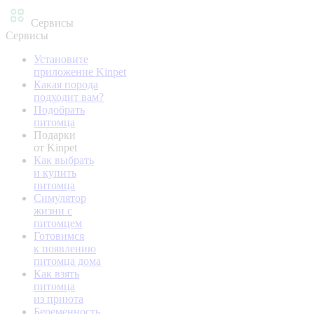
Сервисы
Сервисы
Установите
приложение Kinpet
Какая порода
подходит вам?
Подобрать
питомца
Подарки
от Kinpet
Как выбрать
и купить
питомца
Симулятор
жизни с
питомцем
Готовимся
к появлению
питомца дома
Как взять
питомца
из приюта
Беременность