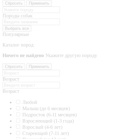
Сбросить
Применить
Породы собак
Выбрать все
Популярные
Каталог пород
Ничего не найдено
Укажите другую породу
Сбросить
Применить
Возраст
Возраст
Любой
Малыш (до 6 месяцев)
Подросток (6-11 месяцев)
Взрослеющий (1-3 года)
Взрослый (4-6 лет)
Стареющий (7-11 лет)