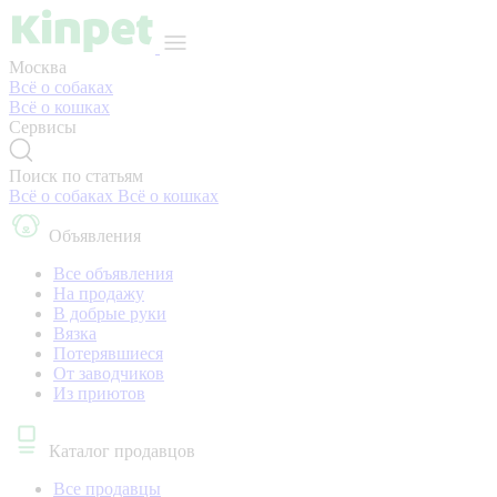
Москва
Всё о собаках
Всё о кошках
Сервисы
Поиск по статьям
Всё о собаках
Всё о кошках
Объявления
Все объявления
На продажу
В добрые руки
Вязка
Потерявшиеся
От заводчиков
Из приютов
Каталог продавцов
Все продавцы