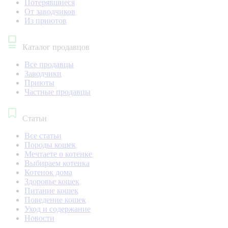
Потерявшиеся
От заводчиков
Из приютов
Каталог продавцов
Все продавцы
Заводчики
Приюты
Частные продавцы
Статьи
Все статьи
Породы кошек
Мечтаете о котенке
Выбираем котенка
Котенок дома
Здоровье кошек
Питание кошек
Поведение кошек
Уход и содержание
Новости