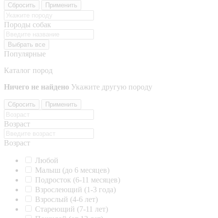
Сбросить
Применить
Породы собак
Выбрать все
Популярные
Каталог пород
Ничего не найдено
Укажите другую породу
Сбросить
Применить
Возраст
Возраст
Любой
Малыш (до 6 месяцев)
Подросток (6-11 месяцев)
Взрослеющий (1-3 года)
Взрослый (4-6 лет)
Стареющий (7-11 лет)