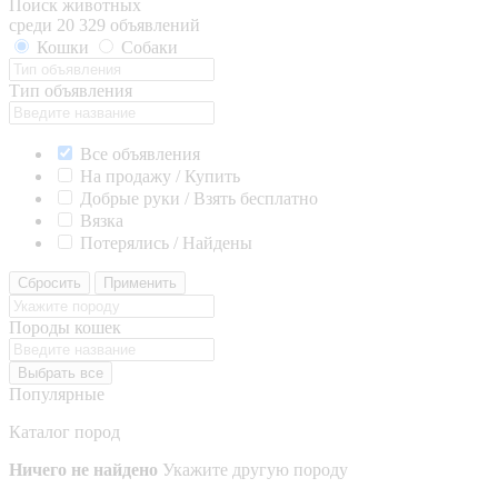
Поиск животных
среди 20 329 объявлений
Кошки
Собаки
Тип объявления
Все объявления
На продажу / Купить
Добрые руки / Взять бесплатно
Вязка
Потерялись / Найдены
Сбросить
Применить
Породы кошек
Выбрать все
Популярные
Каталог пород
Ничего не найдено
Укажите другую породу