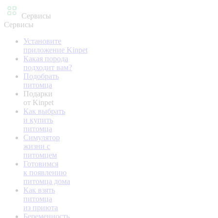
Сервисы
Сервисы
Установите
приложение Kinpet
Какая порода
подходит вам?
Подобрать
питомца
Подарки
от Kinpet
Как выбрать
и купить
питомца
Симулятор
жизни с
питомцем
Готовимся
к появлению
питомца дома
Как взять
питомца
из приюта
Беременность