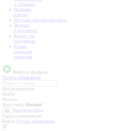
у питомца
Выбрать
кличку
Изучаем эмоции питомца
Журнал
о питомцах
Kinpet для
продавцов
Kinpet
помогает
приютам
Войти в профиль
Подать объявление
Нет результатов
Войти
Москва
Ваш город
Москва
?
Выбрать город
Да
Город подтверждён
Войти
Подать объявление