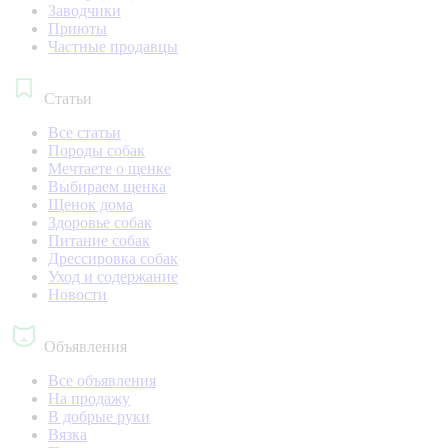
Заводчики
Приюты
Частные продавцы
Статьи
Все статьи
Породы собак
Мечтаете о щенке
Выбираем щенка
Щенок дома
Здоровье собак
Питание собак
Дрессировка собак
Уход и содержание
Новости
Объявления
Все объявления
На продажу
В добрые руки
Вязка