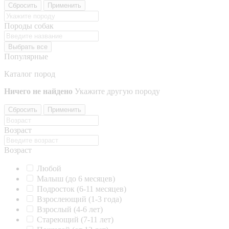
Сбросить
Применить
Породы собак
Выбрать все
Популярные
Каталог пород
Ничего не найдено
Укажите другую породу
Сбросить
Применить
Возраст
Возраст
Любой
Малыш (до 6 месяцев)
Подросток (6-11 месяцев)
Взрослеющий (1-3 года)
Взрослый (4-6 лет)
Стареющий (7-11 лет)