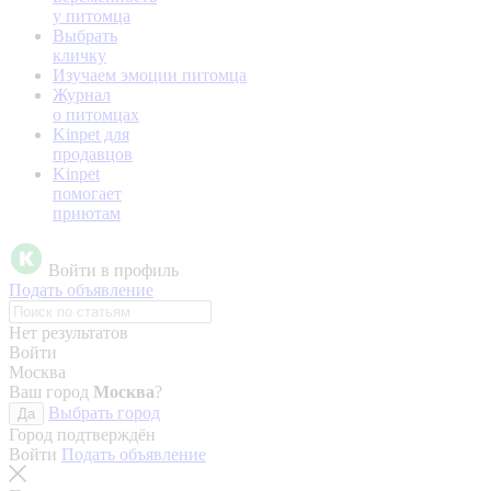
у питомца
Выбрать
кличку
Изучаем эмоции питомца
Журнал
о питомцах
Kinpet для
продавцов
Kinpet
помогает
приютам
Войти в профиль
Подать объявление
Нет результатов
Войти
Москва
Ваш город
Москва
?
Выбрать город
Да
Город подтверждён
Войти
Подать объявление