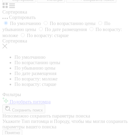
Сортировка
Сортировать
По умолчанию
По возрастанию цены
По
убыванию цены
По дате размещения
По возрасту:
моложе
По возрасту: старше
Сортировка
По умолчанию
По возрастанию цены
По убыванию цены
По дате размещения
По возрасту: моложе
По возрасту: старше
Фильтры
Подобрать питомца
Сохранить поиск
Невозможно сохранить параметры поиска
Укажите Тип питомца и Породу, чтобы мы могли сохранить
параметры вашего поиска
Понятно