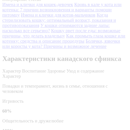
Имена и клички для кошек-девочек
Кровь в кале у кота или
котенка: 7 причин возникновения и варианты помощи
питомцу
Имена и клички для котов-мальчиков
Когда
стерилизовать кошку: оптимальный возраст, показания и
противопоказания
У кошки отнимаются задние лапы:
насколько все серьезно?
Кошку рвет после еды: возможные
причины, что делать владельцу
Как промыть глаза кошке или
котенку: средства и описание процедуры
Болячки, язвочки
или коросты у кота? Причины и возможное лечение
Характеристики канадского сфинкса
Характер
Воспитание
Здоровье
Уход и содержание
Характер
Повадки и темперамент, жизнь в семье, отношения с
человеком
Игривость
60%
Общительность и дружелюбие