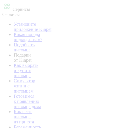
Сервисы
Сервисы
Установите
приложение Kinpet
Какая порода
подходит вам?
Подобрать
питомца
Подарки
от Kinpet
Как выбрать
и купить
питомца
Симулятор
жизни с
питомцем
Готовимся
к появлению
питомца дома
Как взять
питомца
из приюта
Беременность