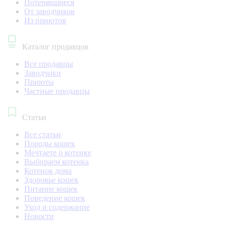
Потерявшиеся
От заводчиков
Из приютов
Каталог продавцов
Все продавцы
Заводчики
Приюты
Частные продавцы
Статьи
Все статьи
Породы кошек
Мечтаете о котенке
Выбираем котенка
Котенок дома
Здоровье кошек
Питание кошек
Поведение кошек
Уход и содержание
Новости