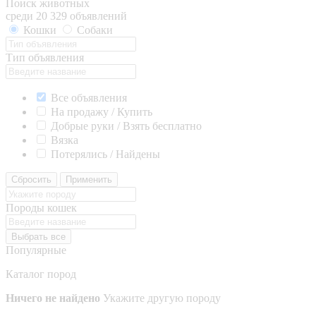
Поиск животных
среди 20 329 объявлений
Кошки
Собаки
Тип объявления
Все объявления
На продажу / Купить
Добрые руки / Взять бесплатно
Вязка
Потерялись / Найдены
Сбросить
Применить
Породы кошек
Выбрать все
Популярные
Каталог пород
Ничего не найдено
Укажите другую породу