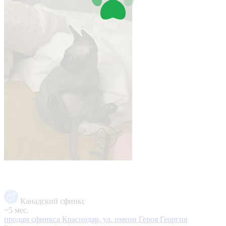
Канадский сфинкс
~5 мес.
продам сфинкса
Краснодар, ул. имени Героя Георгия