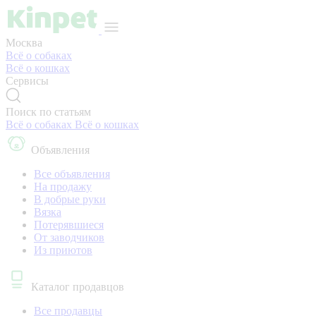
Москва
Всё о собаках
Всё о кошках
Сервисы
Поиск по статьям
Всё о собаках
Всё о кошках
Объявления
Все объявления
На продажу
В добрые руки
Вязка
Потерявшиеся
От заводчиков
Из приютов
Каталог продавцов
Все продавцы