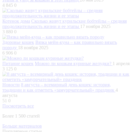
4 845
0
Котенок дома
Сколько живут курильские бобтейлы – средняя
продолжительность жизни и ее этапы
17 ноября 2025
3 880
0
Здоровье кошек
Вязка мейн-куна – как правильно вязать
породу
18 ноября 2025
6 906
0
Питание кошек
Можно ли кошкам куриные желудки?
1 апреля
3 125
0
Новости
8 августа – всемирный день кошек: история,
традиции и как отметить «замуррчательный» праздник
4
августа
51
0
Посмотреть все
Более 1 500 статей
Больше материалов
Популярные статьи