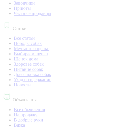
Заводчики
Приюты
Частные продавцы
Статьи
Все статьи
Породы собак
Мечтаете о щенке
Выбираем щенка
Щенок дома
Здоровье собак
Питание собак
Дрессировка собак
Уход и содержание
Новости
Объявления
Все объявления
На продажу
В добрые руки
Вязка