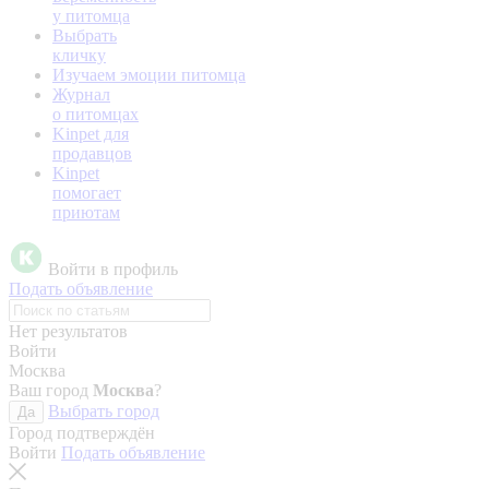
у питомца
Выбрать
кличку
Изучаем эмоции питомца
Журнал
о питомцах
Kinpet для
продавцов
Kinpet
помогает
приютам
Войти в профиль
Подать объявление
Нет результатов
Войти
Москва
Ваш город
Москва
?
Выбрать город
Да
Город подтверждён
Войти
Подать объявление