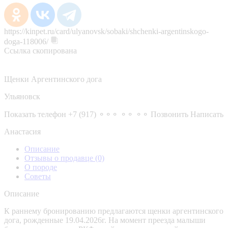
https://kinpet.ru/card/ulyanovsk/sobaki/shchenki-argentinskogo-
doga-118006/
Ссылка скопирована
Щенки Аргентинского дога
Ульяновск
Показать телефон
+7 (917) ⚬⚬⚬ ⚬⚬ ⚬⚬
Позвонить
Написать
Анастасия
Описание
Отзывы о продавце
(0)
О породе
Советы
Описание
К раннему бронированию предлагаются щенки аргентинского
дога, рожденные 19.04.2026г. На момент преезда малыши