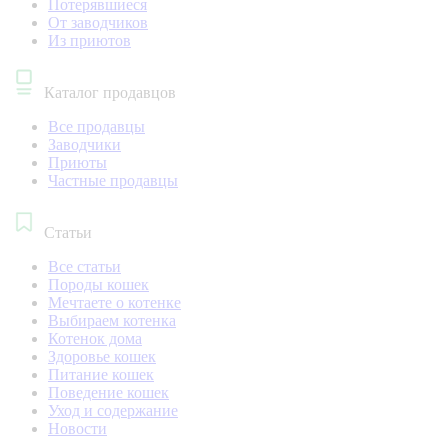
Потерявшиеся
От заводчиков
Из приютов
Каталог продавцов
Все продавцы
Заводчики
Приюты
Частные продавцы
Статьи
Все статьи
Породы кошек
Мечтаете о котенке
Выбираем котенка
Котенок дома
Здоровье кошек
Питание кошек
Поведение кошек
Уход и содержание
Новости