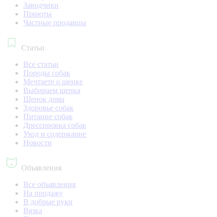
Заводчики
Приюты
Частные продавцы
Статьи
Все статьи
Породы собак
Мечтаете о щенке
Выбираем щенка
Щенок дома
Здоровье собак
Питание собак
Дрессировка собак
Уход и содержание
Новости
Объявления
Все объявления
На продажу
В добрые руки
Вязка