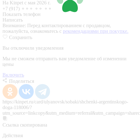
На Kinpet c мая 2026 г.
+7 (917) ⚬⚬⚬ ⚬⚬ ⚬⚬
Показать телефон
Написать
Внимание:
Перед контактированием с продавцом,
пожалуйста, ознакомьтесь с
рекомендациями при покупке.
Сохранить
Вы отключили уведомления
Мы не сможем отправить вам уведомление об изменении
цены
Включить
Поделиться
https://kinpet.ru/card/ulyanovsk/sobaki/shchenki-argentinskogo-
doga-118006/?
utm_source=linkcopy&utm_medium=referral&utm_campaign=sharec
Ссылка скопирована
Действия