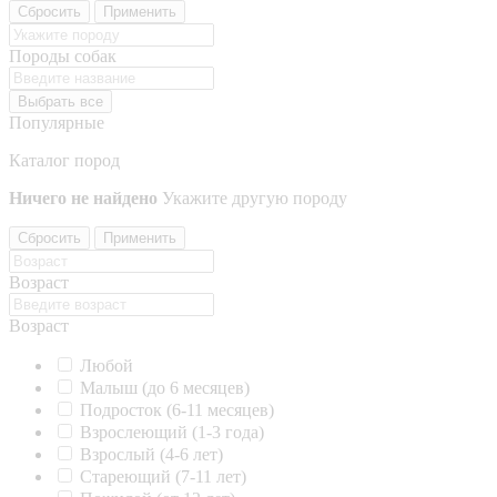
Сбросить
Применить
Породы собак
Выбрать все
Популярные
Каталог пород
Ничего не найдено
Укажите другую породу
Сбросить
Применить
Возраст
Возраст
Любой
Малыш (до 6 месяцев)
Подросток (6-11 месяцев)
Взрослеющий (1-3 года)
Взрослый (4-6 лет)
Стареющий (7-11 лет)