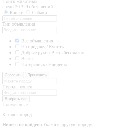
Поиск животных
среди 20 329 объявлений
Кошки
Собаки
Тип объявления
Все объявления
На продажу / Купить
Добрые руки / Взять бесплатно
Вязка
Потерялись / Найдены
Сбросить
Применить
Породы кошек
Выбрать все
Популярные
Каталог пород
Ничего не найдено
Укажите другую породу