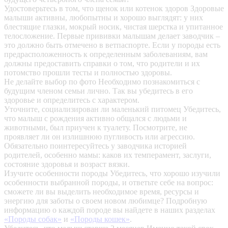
Удостоверьтесь в том, что щенок или котенок здоров
Здоровые
малыши активны, любопытны и хорошо выглядят: у них
блестящие глазки, мокрый носик, чистая шерстка и упитанное
телосложение. Первые прививки малышам делает заводчик –
это должно быть отмечено в ветпаспорте. Если у породы есть
предрасположенность к определенным заболеваниям, вам
должны предоставить справки о том, что родители и их
потомство прошли тесты и полностью здоровы.
Не делайте выбор по фото
Необходимо познакомиться с
будущим членом семьи лично. Так вы убедитесь в его
здоровье и определитесь с характером.
Уточните, социализирован ли маленький питомец
Убедитесь,
что малыш с рождения активно общался с людьми и
животными, был приучен к туалету. Посмотрите, не
проявляет ли он излишнюю пугливость или агрессию.
Обязательно поинтересуйтесь у заводчика историей
родителей, особенно мамы: каков их темперамент, заслуги,
состояние здоровья и возраст вязки.
Изучите особенности породы
Убедитесь, что хорошо изучили
особенности выбранной породы, и ответьте себе на вопрос:
сможете ли вы выделить необходимое время, ресурсы и
энергию для заботы о своем новом любимце? Подробную
информацию о каждой породе вы найдете в наших разделах
«Породы собак»
и
«Породы кошек»
.