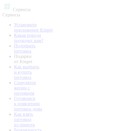
Сервисы
Сервисы
Установите
приложение Kinpet
Какая порода
подходит вам?
Подобрать
питомца
Подарки
от Kinpet
Как выбрать
и купить
питомца
Симулятор
жизни с
питомцем
Готовимся
к появлению
питомца дома
Как взять
питомца
из приюта
Беременность