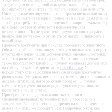
Убедитесь, что малыш старше 2 месяцев
Именно такой срок
требуется для полноценной выкормки малышей: у них
формируется иммунитет и психологическая независимость.
После достижения двухмесячного возраста щенков или котят
можно отнимать от матери и привозить в новый дом.Именно
такой срок требуется для полноценной выкормки малышей: у
них формируется иммунитет и психологическая
независимость. После достижения двухмесячного возраста
щенков или котят можно отнимать от матери и привозить в
новый дом.
Проверьте документы при покупке породистого животного
Обязательный перечень документов для щенка: ветпаспорт с
отметками о вакцинации, договор купли-продажи, метрика,
акт вязки родителей и актировка. В питомниках щенкам
также проставляют клеймо. О полном комплекте документов
на собаку вы можете прочитать в
нашей статье
.
У
породистого котика должны быть следующие документы:
родословная (метрика), ветпаспорт с отметками о прививках и
дегельминтизации, договор купли-продажи. О полном
комплекте документов на породистую кошку вы можете
прочитать в
нашей статье
.
Приобретайте породистых животных только в
специализированных питомниках или у проверенных
заводчиков. Если у вас есть подозрения на мошеннические
действия – сразу же сообщите нам.
Подробнее о том, как