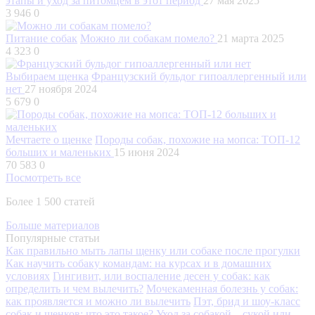
этапы и уход за питомцем в этот период
27 мая 2025
3 946
0
Питание собак
Можно ли собакам помело?
21 марта 2025
4 323
0
Выбираем щенка
Французский бульдог гипоаллергенный или
нет
27 ноября 2024
5 679
0
Мечтаете о щенке
Породы собак, похожие на мопса: ТОП-12
больших и маленьких
15 июня 2024
70 583
0
Посмотреть все
Более 1 500 статей
Больше материалов
Популярные статьи
Как правильно мыть лапы щенку или собаке после прогулки
Как научить собаку командам: на курсах и в домашних
условиях
Гингивит, или воспаление десен у собак: как
определить и чем вылечить?
Мочекаменная болезнь у собак:
как проявляется и можно ли вылечить
Пэт, брид и шоу-класс
собак и щенков: что это такое?
Уход за собакой – сукой или