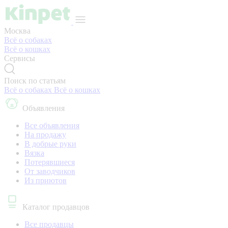
Москва
Всё о собаках
Всё о кошках
Сервисы
Поиск по статьям
Всё о собаках
Всё о кошках
Объявления
Все объявления
На продажу
В добрые руки
Вязка
Потерявшиеся
От заводчиков
Из приютов
Каталог продавцов
Все продавцы