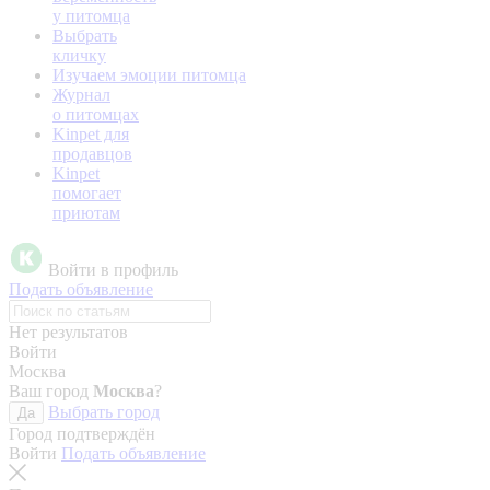
у питомца
Выбрать
кличку
Изучаем эмоции питомца
Журнал
о питомцах
Kinpet для
продавцов
Kinpet
помогает
приютам
Войти в профиль
Подать объявление
Нет результатов
Войти
Москва
Ваш город
Москва
?
Выбрать город
Да
Город подтверждён
Войти
Подать объявление