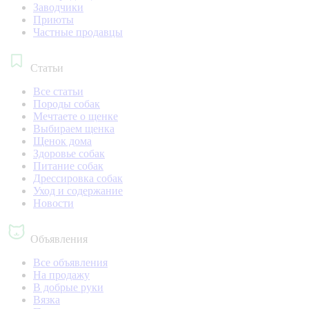
Заводчики
Приюты
Частные продавцы
Статьи
Все статьи
Породы собак
Мечтаете о щенке
Выбираем щенка
Щенок дома
Здоровье собак
Питание собак
Дрессировка собак
Уход и содержание
Новости
Объявления
Все объявления
На продажу
В добрые руки
Вязка