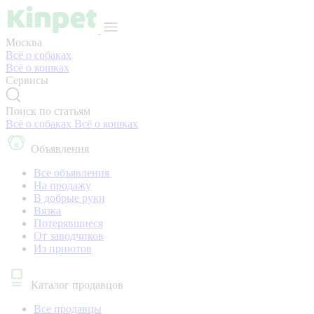
Москва
Всё о собаках
Всё о кошках
Сервисы
Поиск по статьям
Всё о собаках
Всё о кошках
Объявления
Все объявления
На продажу
В добрые руки
Вязка
Потерявшиеся
От заводчиков
Из приютов
Каталог продавцов
Все продавцы