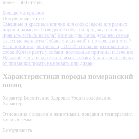
Более 1 500 статей
Больше материалов
Популярные статьи
Смешные и красивые клички для собак: имена для разных
пород и размеров
Разведение собак на продажу: основы,
правила, есть ли выгода?
Клички для собак-девочек: самые
классные варианты
Собака стала вялой и потеряла аппетит?
Есть причины для тревоги
ТОП-25 гипоаллергенных пород
собак
Желтая рвота у собаки: возможные причины и лечение
На какой день течки нужно вязать собаку
Как отучить собаку
от привычки писать на кровать или диван
Характеристики породы померанский
шпиц
Характер
Воспитание
Здоровье
Уход и содержание
Характер
Отношения с людьми и животными, повадки и темперамент,
жизнь в семье
Возбудимость