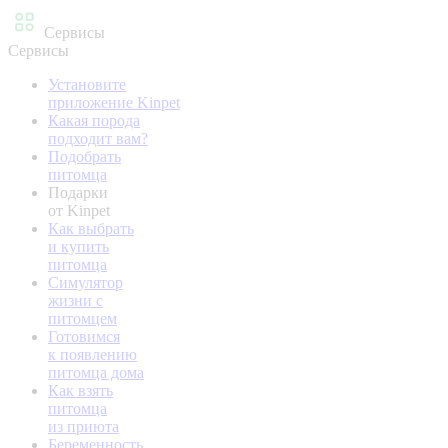
Сервисы
Сервисы
Установите
приложение Kinpet
Какая порода
подходит вам?
Подобрать
питомца
Подарки
от Kinpet
Как выбрать
и купить
питомца
Симулятор
жизни с
питомцем
Готовимся
к появлению
питомца дома
Как взять
питомца
из приюта
Беременность