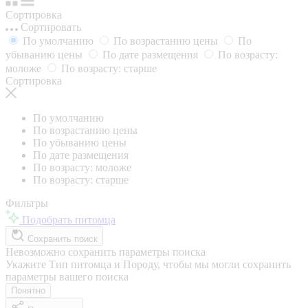
Сортировка
Сортировать
По умолчанию
По возрастанию цены
По
убыванию цены
По дате размещения
По возрасту:
моложе
По возрасту: старше
Сортировка
По умолчанию
По возрастанию цены
По убыванию цены
По дате размещения
По возрасту: моложе
По возрасту: старше
Фильтры
Подобрать питомца
Сохранить поиск
Невозможно сохранить параметры поиска
Укажите Тип питомца и Породу, чтобы мы могли сохранить
параметры вашего поиска
Понятно