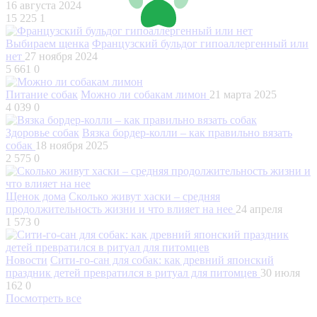
16 августа 2024
15 225
1
Выбираем щенка
Французский бульдог гипоаллергенный или
нет
27 ноября 2024
5 661
0
Питание собак
Можно ли собакам лимон
21 марта 2025
4 039
0
Здоровье собак
Вязка бордер-колли – как правильно вязать
собак
18 ноября 2025
2 575
0
Щенок дома
Сколько живут хаски – средняя
продолжительность жизни и что влияет на нее
24 апреля
1 573
0
Новости
Сити-го-сан для собак: как древний японский
праздник детей превратился в ритуал для питомцев
30 июля
162
0
Посмотреть все