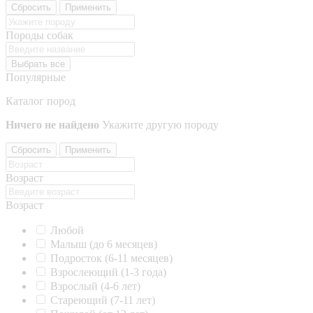
Сбросить
Применить
Породы собак
Выбрать все
Популярные
Каталог пород
Ничего не найдено
Укажите другую породу
Сбросить
Применить
Возраст
Возраст
Любой
Малыш (до 6 месяцев)
Подросток (6-11 месяцев)
Взрослеющий (1-3 года)
Взрослый (4-6 лет)
Стареющий (7-11 лет)