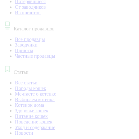
Потерявшиеся
От заводчиков
Из приютов
Каталог продавцов
Все продавцы
Заводчики
Приюты
Частные продавцы
Статьи
Все статьи
Породы кошек
Мечтаете о котенке
Выбираем котенка
Котенок дома
Здоровье кошек
Питание кошек
Поведение кошек
Уход и содержание
Новости