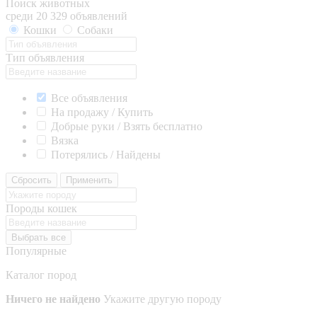
Поиск животных
среди 20 329 объявлений
Кошки
Собаки
Тип объявления
Все объявления
На продажу / Купить
Добрые руки / Взять бесплатно
Вязка
Потерялись / Найдены
Сбросить
Применить
Породы кошек
Выбрать все
Популярные
Каталог пород
Ничего не найдено
Укажите другую породу