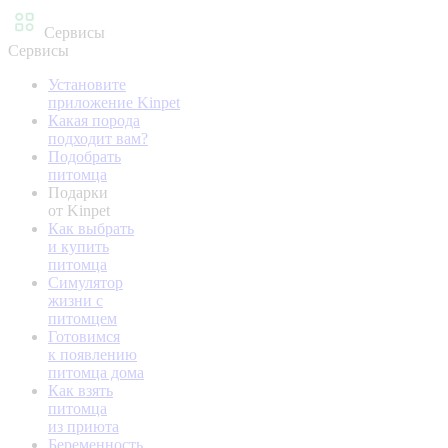
Сервисы
Сервисы
Установите
приложение Kinpet
Какая порода
подходит вам?
Подобрать
питомца
Подарки
от Kinpet
Как выбрать
и купить
питомца
Симулятор
жизни с
питомцем
Готовимся
к появлению
питомца дома
Как взять
питомца
из приюта
Беременность