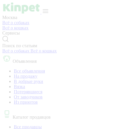
Москва
Всё о собаках
Всё о кошках
Сервисы
Поиск по статьям
Всё о собаках
Всё о кошках
Объявления
Все объявления
На продажу
В добрые руки
Вязка
Потерявшиеся
От заводчиков
Из приютов
Каталог продавцов
Все продавцы