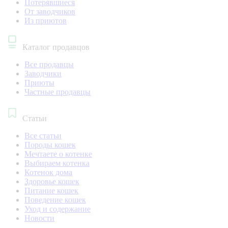
Потерявшиеся
От заводчиков
Из приютов
Каталог продавцов
Все продавцы
Заводчики
Приюты
Частные продавцы
Статьи
Все статьи
Породы кошек
Мечтаете о котенке
Выбираем котенка
Котенок дома
Здоровье кошек
Питание кошек
Поведение кошек
Уход и содержание
Новости