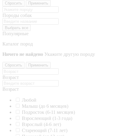
Сбросить
Применить
Породы собак
Выбрать все
Популярные
Каталог пород
Ничего не найдено
Укажите другую породу
Сбросить
Применить
Возраст
Возраст
Любой
Малыш (до 6 месяцев)
Подросток (6-11 месяцев)
Взрослеющий (1-3 года)
Взрослый (4-6 лет)
Стареющий (7-11 лет)