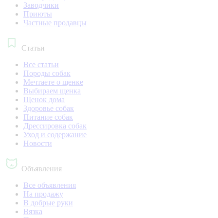
Заводчики
Приюты
Частные продавцы
Статьи
Все статьи
Породы собак
Мечтаете о щенке
Выбираем щенка
Щенок дома
Здоровье собак
Питание собак
Дрессировка собак
Уход и содержание
Новости
Объявления
Все объявления
На продажу
В добрые руки
Вязка