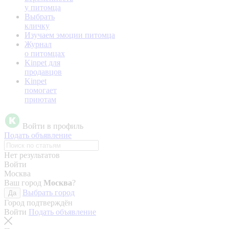
у питомца
Выбрать
кличку
Изучаем эмоции питомца
Журнал
о питомцах
Kinpet для
продавцов
Kinpet
помогает
приютам
Войти в профиль
Подать объявление
Нет результатов
Войти
Москва
Ваш город
Москва
?
Выбрать город
Да
Город подтверждён
Войти
Подать объявление