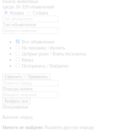
Поиск животных
среди 20 329 объявлений
Кошки
Собаки
Тип объявления
Все объявления
На продажу / Купить
Добрые руки / Взять бесплатно
Вязка
Потерялись / Найдены
Сбросить
Применить
Породы кошек
Выбрать все
Популярные
Каталог пород
Ничего не найдено
Укажите другую породу