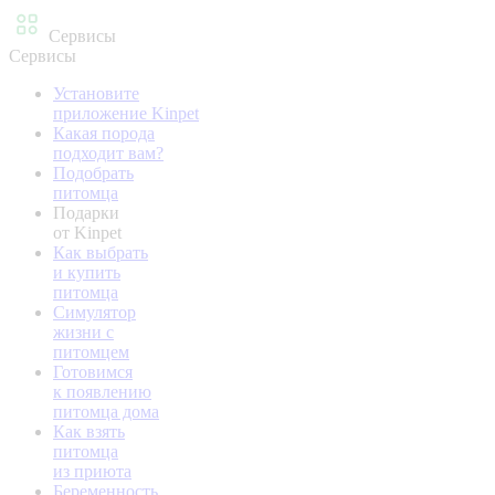
Сервисы
Сервисы
Установите
приложение Kinpet
Какая порода
подходит вам?
Подобрать
питомца
Подарки
от Kinpet
Как выбрать
и купить
питомца
Симулятор
жизни с
питомцем
Готовимся
к появлению
питомца дома
Как взять
питомца
из приюта
Беременность