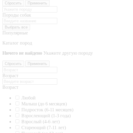
Сбросить
Применить
Породы собак
Выбрать все
Популярные
Каталог пород
Ничего не найдено
Укажите другую породу
Сбросить
Применить
Возраст
Возраст
Любой
Малыш (до 6 месяцев)
Подросток (6-11 месяцев)
Взрослеющий (1-3 года)
Взрослый (4-6 лет)
Стареющий (7-11 лет)