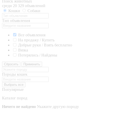
Поиск животных
среди 20 329 объявлений
Кошки
Собаки
Тип объявления
Все объявления
На продажу / Купить
Добрые руки / Взять бесплатно
Вязка
Потерялись / Найдены
Сбросить
Применить
Породы кошек
Выбрать все
Популярные
Каталог пород
Ничего не найдено
Укажите другую породу