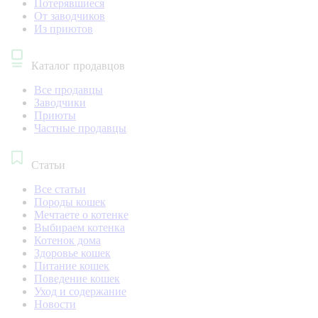
Потерявшиеся
От заводчиков
Из приютов
Каталог продавцов
Все продавцы
Заводчики
Приюты
Частные продавцы
Статьи
Все статьи
Породы кошек
Мечтаете о котенке
Выбираем котенка
Котенок дома
Здоровье кошек
Питание кошек
Поведение кошек
Уход и содержание
Новости