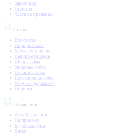
Заводчики
Приюты
Частные продавцы
Статьи
Все статьи
Породы собак
Мечтаете о щенке
Выбираем щенка
Щенок дома
Здоровье собак
Питание собак
Дрессировка собак
Уход и содержание
Новости
Объявления
Все объявления
На продажу
В добрые руки
Вязка