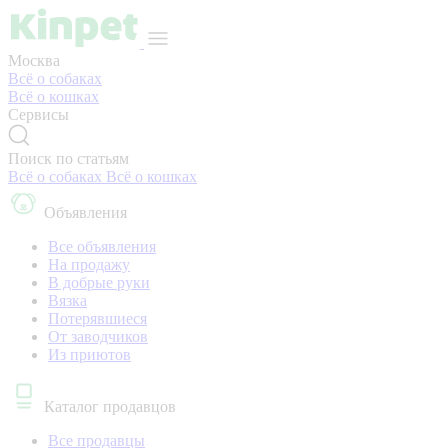
Москва
Всё о собаках
Всё о кошках
Сервисы
Поиск по статьям
Всё о собаках
Всё о кошках
Объявления
Все объявления
На продажу
В добрые руки
Вязка
Потерявшиеся
От заводчиков
Из приютов
Каталог продавцов
Все продавцы