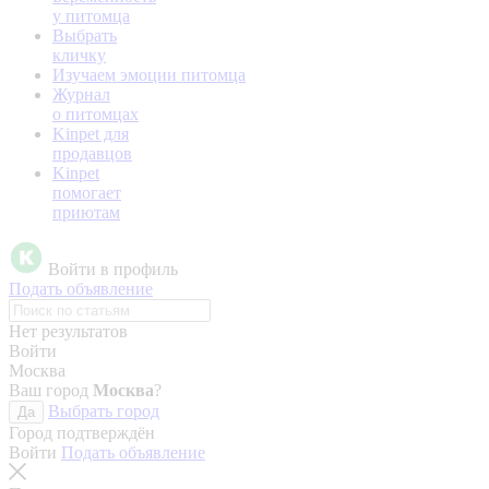
у питомца
Выбрать
кличку
Изучаем эмоции питомца
Журнал
о питомцах
Kinpet для
продавцов
Kinpet
помогает
приютам
Войти в профиль
Подать объявление
Нет результатов
Войти
Москва
Ваш город
Москва
?
Выбрать город
Да
Город подтверждён
Войти
Подать объявление