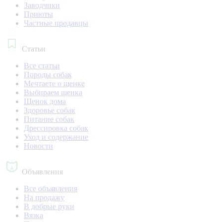
Заводчики
Приюты
Частные продавцы
Статьи
Все статьи
Породы собак
Мечтаете о щенке
Выбираем щенка
Щенок дома
Здоровье собак
Питание собак
Дрессировка собак
Уход и содержание
Новости
Объявления
Все объявления
На продажу
В добрые руки
Вязка