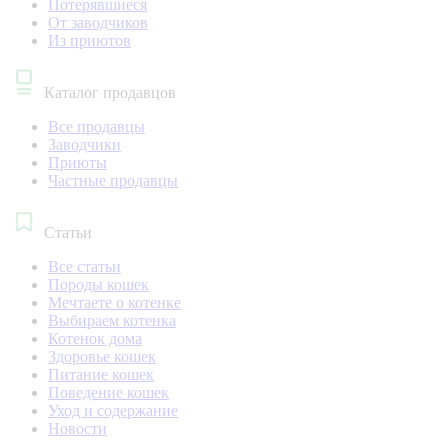
Потерявшиеся
От заводчиков
Из приютов
Каталог продавцов
Все продавцы
Заводчики
Приюты
Частные продавцы
Статьи
Все статьи
Породы кошек
Мечтаете о котенке
Выбираем котенка
Котенок дома
Здоровье кошек
Питание кошек
Поведение кошек
Уход и содержание
Новости