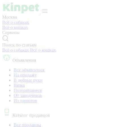
Москва
Всё о собаках
Всё о кошках
Сервисы
Поиск по статьям
Всё о собаках
Всё о кошках
Объявления
Все объявления
На продажу
В добрые руки
Вязка
Потерявшиеся
От заводчиков
Из приютов
Каталог продавцов
Все продавцы