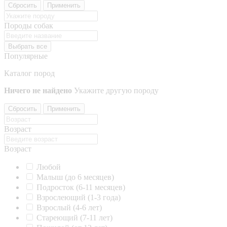
Сбросить
Применить
Породы собак
Выбрать все
Популярные
Каталог пород
Ничего не найдено
Укажите другую породу
Сбросить
Применить
Возраст
Возраст
Любой
Малыш (до 6 месяцев)
Подросток (6-11 месяцев)
Взрослеющий (1-3 года)
Взрослый (4-6 лет)
Стареющий (7-11 лет)