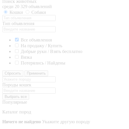
Поиск животных
среди 20 329 объявлений
Кошки
Собаки
Тип объявления
Все объявления
На продажу / Купить
Добрые руки / Взять бесплатно
Вязка
Потерялись / Найдены
Сбросить
Применить
Породы кошек
Выбрать все
Популярные
Каталог пород
Ничего не найдено
Укажите другую породу