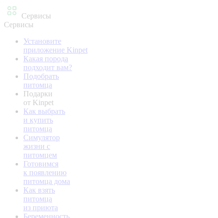
Сервисы
Сервисы
Установите
приложение Kinpet
Какая порода
подходит вам?
Подобрать
питомца
Подарки
от Kinpet
Как выбрать
и купить
питомца
Симулятор
жизни с
питомцем
Готовимся
к появлению
питомца дома
Как взять
питомца
из приюта
Беременность