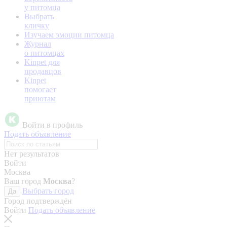
у питомца
Выбрать
кличку
Изучаем эмоции питомца
Журнал
о питомцах
Kinpet для
продавцов
Kinpet
помогает
приютам
Войти в профиль
Подать объявление
Нет результатов
Войти
Москва
Ваш город
Москва
?
Выбрать город
Да
Город подтверждён
Войти
Подать объявление