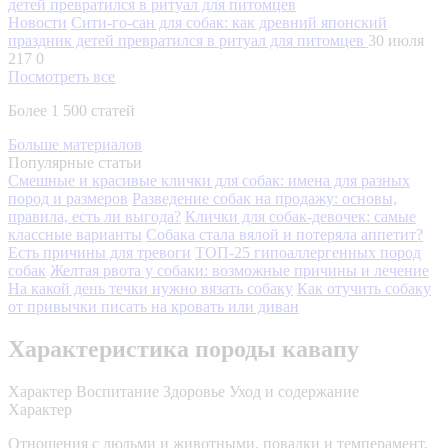
Новости
Сити-го-сан для собак: как древний японский
праздник детей превратился в ритуал для питомцев
30 июля
217
0
Посмотреть все
Более 1 500 статей
Больше материалов
Популярные статьи
Смешные и красивые клички для собак: имена для разных
пород и размеров
Разведение собак на продажу: основы,
правила, есть ли выгода?
Клички для собак-девочек: самые
классные варианты
Собака стала вялой и потеряла аппетит?
Есть причины для тревоги
ТОП-25 гипоаллергенных пород
собак
Желтая рвота у собаки: возможные причины и лечение
На какой день течки нужно вязать собаку
Как отучить собаку
от привычки писать на кровать или диван
Характеристика породы кавапу
Характер
Воспитание
Здоровье
Уход и содержание
Характер
Отношения с людьми и животными, повадки и темперамент,