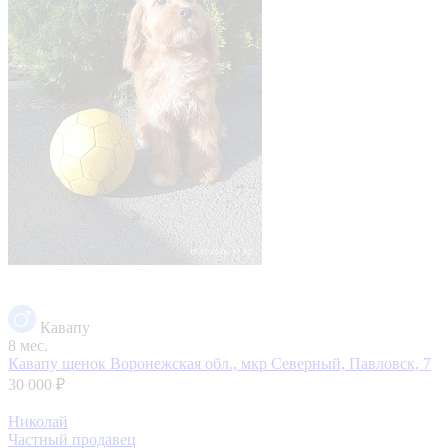
Кавапу
8 мес.
Кавапу щенок
Воронежская обл., мкр Северный, Павловск, 7
30 000 ₽
Николай
Частный продавец