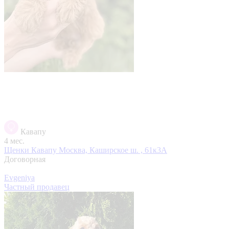
Кавапу
4 мес.
Щенки Кавапу
Москва, Каширское ш. , 61к3А
Договорная
Evgeniya
Частный продавец