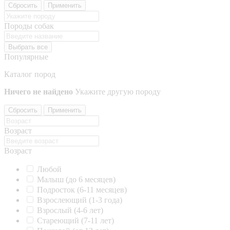
Сбросить
Применить
Породы собак
Выбрать все
Популярные
Каталог пород
Ничего не найдено
Укажите другую породу
Сбросить
Применить
Возраст
Возраст
Любой
Малыш (до 6 месяцев)
Подросток (6-11 месяцев)
Взрослеющий (1-3 года)
Взрослый (4-6 лет)
Стареющий (7-11 лет)