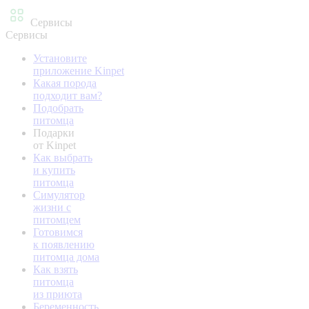
Сервисы
Сервисы
Установите
приложение Kinpet
Какая порода
подходит вам?
Подобрать
питомца
Подарки
от Kinpet
Как выбрать
и купить
питомца
Симулятор
жизни с
питомцем
Готовимся
к появлению
питомца дома
Как взять
питомца
из приюта
Беременность