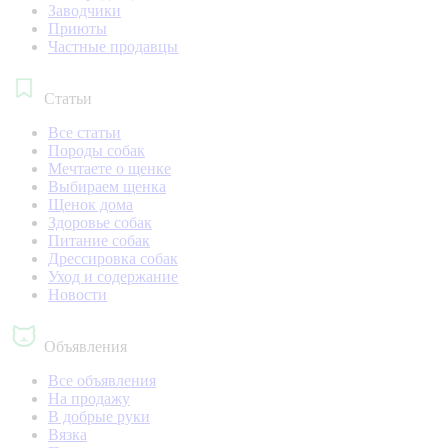
Заводчики
Приюты
Частные продавцы
Статьи
Все статьи
Породы собак
Мечтаете о щенке
Выбираем щенка
Щенок дома
Здоровье собак
Питание собак
Дрессировка собак
Уход и содержание
Новости
Объявления
Все объявления
На продажу
В добрые руки
Вязка