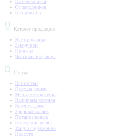
Потерявшиеся
От заводчиков
Из приютов
Каталог продавцов
Все продавцы
Заводчики
Приюты
Частные продавцы
Статьи
Все статьи
Породы кошек
Мечтаете о котенке
Выбираем котенка
Котенок дома
Здоровье кошек
Питание кошек
Поведение кошек
Уход и содержание
Новости