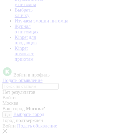
у питомца
Выбрать
кличку
Изучаем эмоции питомца
Журнал
о питомцах
Kinpet для
продавцов
Kinpet
помогает
приютам
Войти в профиль
Подать объявление
Нет результатов
Войти
Москва
Ваш город
Москва
?
Выбрать город
Да
Город подтверждён
Войти
Подать объявление