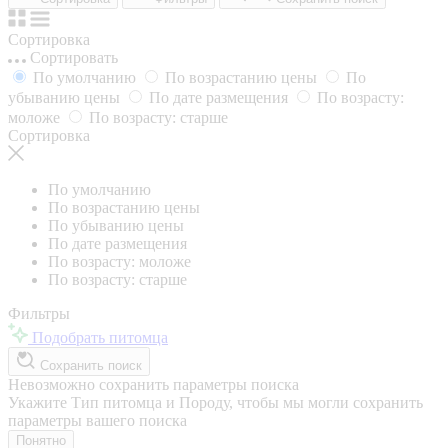
Сортировка
Сортировать
По умолчанию
По возрастанию цены
По
убыванию цены
По дате размещения
По возрасту:
моложе
По возрасту: старше
Сортировка
По умолчанию
По возрастанию цены
По убыванию цены
По дате размещения
По возрасту: моложе
По возрасту: старше
Фильтры
Подобрать питомца
Сохранить поиск
Невозможно сохранить параметры поиска
Укажите Тип питомца и Породу, чтобы мы могли сохранить
параметры вашего поиска
Понятно