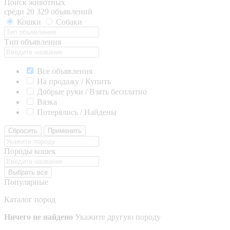
Поиск животных
среди 20 329 объявлений
Кошки
Собаки
Тип объявления
Все объявления
На продажу / Купить
Добрые руки / Взять бесплатно
Вязка
Потерялись / Найдены
Сбросить
Применить
Породы кошек
Выбрать все
Популярные
Каталог пород
Ничего не найдено
Укажите другую породу