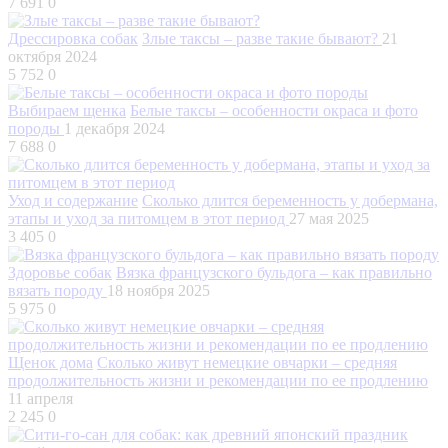
7 691
0
Дрессировка собак
Злые таксы – разве такие бывают?
21
октября 2024
5 752
0
Выбираем щенка
Белые таксы – особенности окраса и фото
породы
1 декабря 2024
7 688
0
Уход и содержание
Сколько длится беременность у добермана,
этапы и уход за питомцем в этот период
27 мая 2025
3 405
0
Здоровье собак
Вязка французского бульдога – как правильно
вязать породу
18 ноября 2025
5 975
0
Щенок дома
Сколько живут немецкие овчарки – средняя
продолжительность жизни и рекомендации по ее продлению
11 апреля
2 245
0