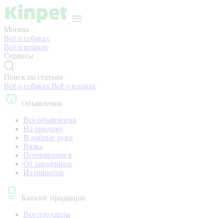
Москва
Всё о собаках
Всё о кошках
Сервисы
Поиск по статьям
Всё о собаках
Всё о кошках
Объявления
Все объявления
На продажу
В добрые руки
Вязка
Потерявшиеся
От заводчиков
Из приютов
Каталог продавцов
Все продавцы