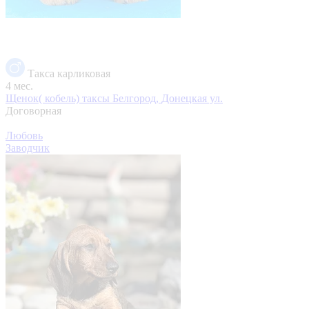
Такса карликовая
4 мес.
Щенок( кобель) таксы
Белгород, Донецкая ул.
Договорная
Любовь
Заводчик