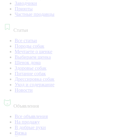
Заводчики
Приюты
Частные продавцы
Статьи
Все статьи
Породы собак
Мечтаете о щенке
Выбираем щенка
Щенок дома
Здоровье собак
Питание собак
Дрессировка собак
Уход и содержание
Новости
Объявления
Все объявления
На продажу
В добрые руки
Вязка