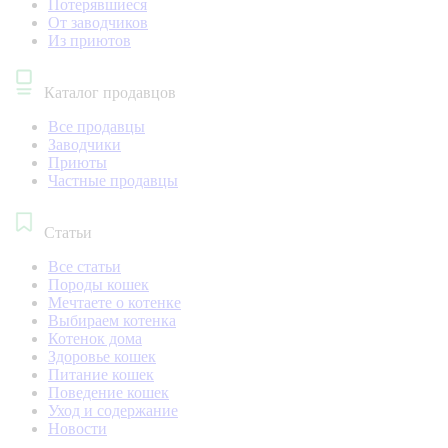
Потерявшиеся
От заводчиков
Из приютов
Каталог продавцов
Все продавцы
Заводчики
Приюты
Частные продавцы
Статьи
Все статьи
Породы кошек
Мечтаете о котенке
Выбираем котенка
Котенок дома
Здоровье кошек
Питание кошек
Поведение кошек
Уход и содержание
Новости