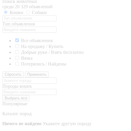
Поиск животных
среди 20 329 объявлений
Кошки
Собаки
Тип объявления
Все объявления
На продажу / Купить
Добрые руки / Взять бесплатно
Вязка
Потерялись / Найдены
Сбросить
Применить
Породы кошек
Выбрать все
Популярные
Каталог пород
Ничего не найдено
Укажите другую породу