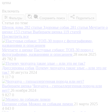
цены
Включить
Фильтры
Сохранить поиск
Поделиться
Статьи по теме
Щенок дома
282 статьи
Здоровье собак
281 статья
Мечтаете о
щенке
153 статьи
Выбираем щенка
119 статей
Посмотреть все
Мечтаете о щенке
Пастушьи собаки: ТОП-30 пород с
фотографиями, названиями и описанием
28 июля 2025
49 782
0
Дрессировка собак
Почему чихуахуа такие злые – или это не
так?
30 августа 2024
9 117
0
Выбираем щенка
Чихуахуа – гипоаллергенная порода или
нет?
26 ноября 2024
9 827
0
Питание собак
Можно ли собакам лимон
21 марта 2025
4 043
0