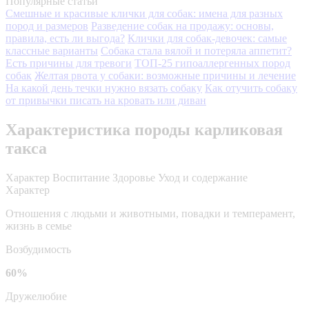
Популярные статьи
Смешные и красивые клички для собак: имена для разных
пород и размеров
Разведение собак на продажу: основы,
правила, есть ли выгода?
Клички для собак-девочек: самые
классные варианты
Собака стала вялой и потеряла аппетит?
Есть причины для тревоги
ТОП-25 гипоаллергенных пород
собак
Желтая рвота у собаки: возможные причины и лечение
На какой день течки нужно вязать собаку
Как отучить собаку
от привычки писать на кровать или диван
Характеристика породы карликовая
такса
Характер
Воспитание
Здоровье
Уход и содержание
Характер
Отношения с людьми и животными, повадки и темперамент,
жизнь в семье
Возбудимость
60%
Дружелюбие