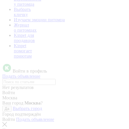
у питомца
Выбрать
кличку
Изучаем эмоции питомца
Журнал
о питомцах
Kinpet для
продавцов
Kinpet
помогает
приютам
Войти в профиль
Подать объявление
Нет результатов
Войти
Москва
Ваш город
Москва
?
Выбрать город
Да
Город подтверждён
Войти
Подать объявление