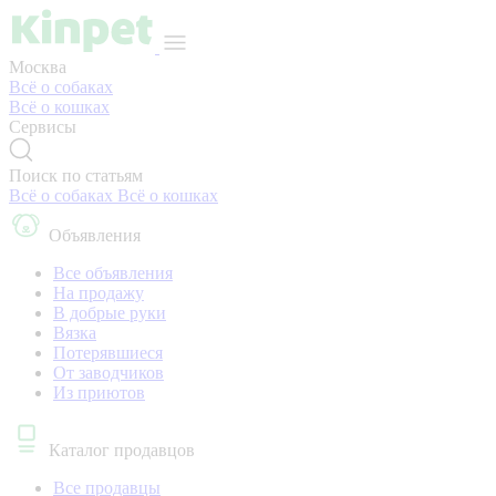
Москва
Всё о собаках
Всё о кошках
Сервисы
Поиск по статьям
Всё о собаках
Всё о кошках
Объявления
Все объявления
На продажу
В добрые руки
Вязка
Потерявшиеся
От заводчиков
Из приютов
Каталог продавцов
Все продавцы