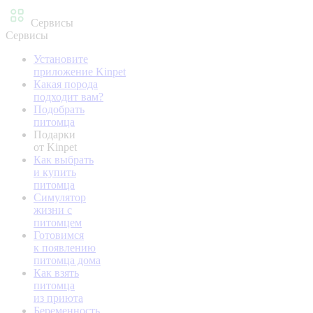
Сервисы
Сервисы
Установите
приложение Kinpet
Какая порода
подходит вам?
Подобрать
питомца
Подарки
от Kinpet
Как выбрать
и купить
питомца
Симулятор
жизни с
питомцем
Готовимся
к появлению
питомца дома
Как взять
питомца
из приюта
Беременность