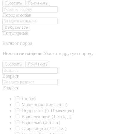
Сбросить
Применить
Породы собак
Выбрать все
Популярные
Каталог пород
Ничего не найдено
Укажите другую породу
Сбросить
Применить
Возраст
Возраст
Любой
Малыш (до 6 месяцев)
Подросток (6-11 месяцев)
Взрослеющий (1-3 года)
Взрослый (4-6 лет)
Стареющий (7-11 лет)