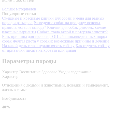
Более 1 500 статей
Больше материалов
Популярные статьи
Смешные и красивые клички для собак: имена для разных
пород и размеров
Разведение собак на продажу: основы,
правила, есть ли выгода?
Клички для собак-девочек: самые
классные варианты
Собака стала вялой и потеряла аппетит?
Есть причины для тревоги
ТОП-25 гипоаллергенных пород
собак
Желтая рвота у собаки: возможные причины и лечение
На какой день течки нужно вязать собаку
Как отучить собаку
от привычки писать на кровать или диван
Параметры породы
Характер
Воспитание
Здоровье
Уход и содержание
Характер
Отношения с людьми и животными, повадки и темперамент,
жизнь в семье
Возбудимость
40%