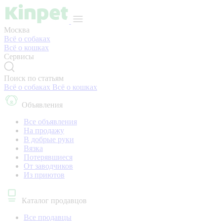
Москва
Всё о собаках
Всё о кошках
Сервисы
Поиск по статьям
Всё о собаках
Всё о кошках
Объявления
Все объявления
На продажу
В добрые руки
Вязка
Потерявшиеся
От заводчиков
Из приютов
Каталог продавцов
Все продавцы