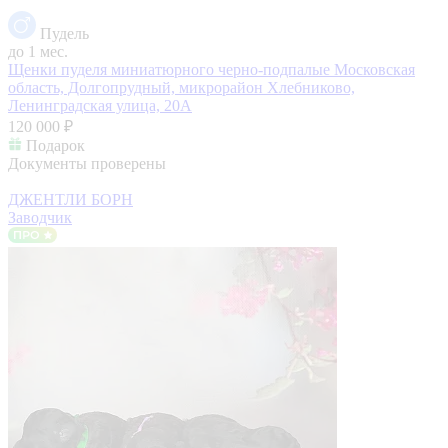
Пудель
до 1 мес.
Щенки пуделя миниатюрного черно-подпалые
Московская
область, Долгопрудный, микрорайон Хлебниково,
Ленинградская улица, 20А
120 000 ₽
Подарок
Документы проверены
ДЖЕНТЛИ БОРН
Заводчик