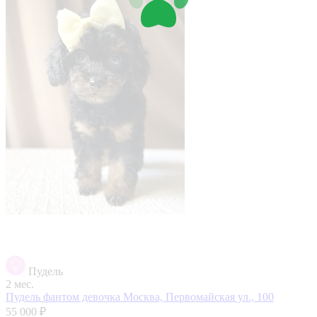
Пудель
2 мес.
Пудель фантом девочка
Москва, Первомайская ул., 100
55 000 ₽