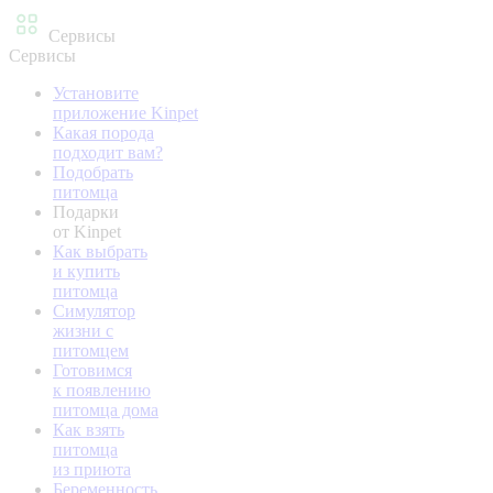
Сервисы
Сервисы
Установите
приложение Kinpet
Какая порода
подходит вам?
Подобрать
питомца
Подарки
от Kinpet
Как выбрать
и купить
питомца
Симулятор
жизни с
питомцем
Готовимся
к появлению
питомца дома
Как взять
питомца
из приюта
Беременность