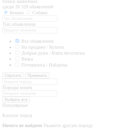
Поиск животных
среди 20 329 объявлений
Кошки
Собаки
Тип объявления
Все объявления
На продажу / Купить
Добрые руки / Взять бесплатно
Вязка
Потерялись / Найдены
Сбросить
Применить
Породы кошек
Выбрать все
Популярные
Каталог пород
Ничего не найдено
Укажите другую породу