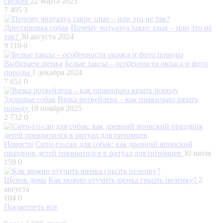
свежие
22 марта 2025
7 405
1
Дрессировка собак
Почему чихуахуа такие злые – или это не
так?
30 августа 2024
9 110
0
Выбираем щенка
Белые таксы – особенности окраса и фото
породы
1 декабря 2024
7 651
0
Здоровье собак
Вязка ротвейлера – как правильно вязать
породу
18 ноября 2025
2 732
0
Новости
Сити-го-сан для собак: как древний японский
праздник детей превратился в ритуал для питомцев
30 июля
159
0
Щенок дома
Как можно отучить щенка грызть пеленку?
2
августа
104
0
Посмотреть все