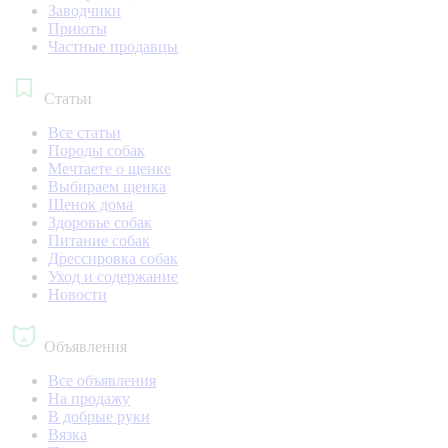
Заводчики
Приюты
Частные продавцы
Статьи
Все статьи
Породы собак
Мечтаете о щенке
Выбираем щенка
Щенок дома
Здоровье собак
Питание собак
Дрессировка собак
Уход и содержание
Новости
Объявления
Все объявления
На продажу
В добрые руки
Вязка