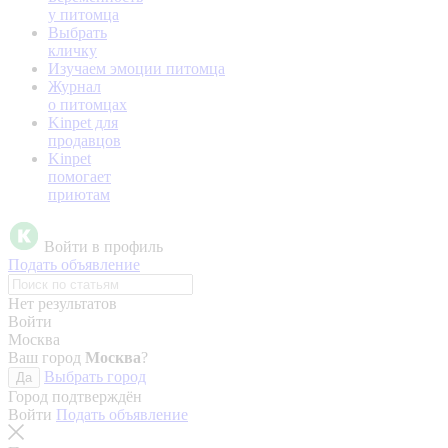
у питомца
Выбрать
кличку
Изучаем эмоции питомца
Журнал
о питомцах
Kinpet для
продавцов
Kinpet
помогает
приютам
Войти в профиль
Подать объявление
Нет результатов
Войти
Москва
Ваш город
Москва
?
Выбрать город
Да
Город подтверждён
Войти
Подать объявление