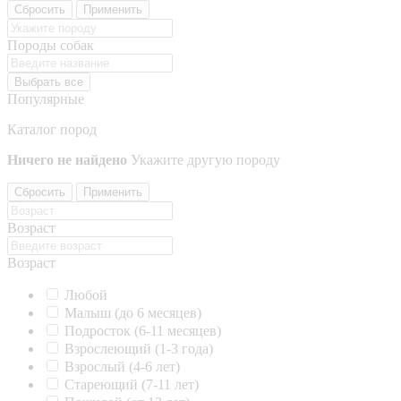
Сбросить
Применить
Породы собак
Выбрать все
Популярные
Каталог пород
Ничего не найдено
Укажите другую породу
Сбросить
Применить
Возраст
Возраст
Любой
Малыш (до 6 месяцев)
Подросток (6-11 месяцев)
Взрослеющий (1-3 года)
Взрослый (4-6 лет)
Стареющий (7-11 лет)