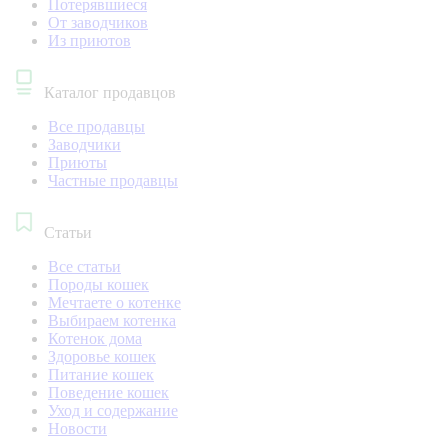
Потерявшиеся
От заводчиков
Из приютов
Каталог продавцов
Все продавцы
Заводчики
Приюты
Частные продавцы
Статьи
Все статьи
Породы кошек
Мечтаете о котенке
Выбираем котенка
Котенок дома
Здоровье кошек
Питание кошек
Поведение кошек
Уход и содержание
Новости