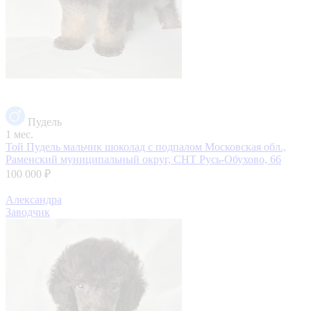
Пудель
1 мес.
Той Пудель мальчик шоколад с подпалом
Московская обл.,
Раменский муниципальный округ, СНТ Русь-Обухово, 66
100 000 ₽
Александра
Заводчик