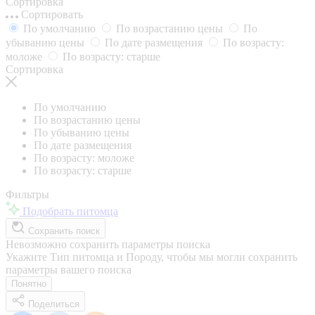
Сортировка
Сортировать
По умолчанию
По возрастанию цены
По
убыванию цены
По дате размещения
По возрасту:
моложе
По возрасту: старше
Сортировка
По умолчанию
По возрастанию цены
По убыванию цены
По дате размещения
По возрасту: моложе
По возрасту: старше
Фильтры
Подобрать питомца
Сохранить поиск
Невозможно сохранить параметры поиска
Укажите Тип питомца и Породу, чтобы мы могли сохранить
параметры вашего поиска
Понятно
Поделиться