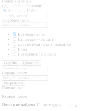
Поиск животных
среди 20 329 объявлений
Кошки
Собаки
Тип объявления
Все объявления
На продажу / Купить
Добрые руки / Взять бесплатно
Вязка
Потерялись / Найдены
Сбросить
Применить
Породы кошек
Выбрать все
Популярные
Каталог пород
Ничего не найдено
Укажите другую породу