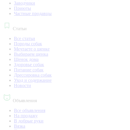
Заводчики
Приюты
Частные продавцы
Статьи
Все статьи
Породы собак
Мечтаете о щенке
Выбираем щенка
Щенок дома
Здоровье собак
Питание собак
Дрессировка собак
Уход и содержание
Новости
Объявления
Все объявления
На продажу
В добрые руки
Вязка