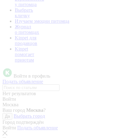
у питомца
Выбрать
кличку
Изучаем эмоции питомца
Журнал
о питомцах
Kinpet для
продавцов
Kinpet
помогает
приютам
Войти в профиль
Подать объявление
Нет результатов
Войти
Москва
Ваш город
Москва
?
Выбрать город
Да
Город подтверждён
Войти
Подать объявление