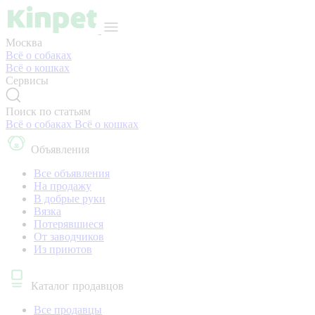
Москва
Всё о собаках
Всё о кошках
Сервисы
Поиск по статьям
Всё о собаках
Всё о кошках
Объявления
Все объявления
На продажу
В добрые руки
Вязка
Потерявшиеся
От заводчиков
Из приютов
Каталог продавцов
Все продавцы