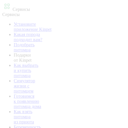
Сервисы
Сервисы
Установите
приложение Kinpet
Какая порода
подходит вам?
Подобрать
питомца
Подарки
от Kinpet
Как выбрать
и купить
питомца
Симулятор
жизни с
питомцем
Готовимся
к появлению
питомца дома
Как взять
питомца
из приюта
Беременность