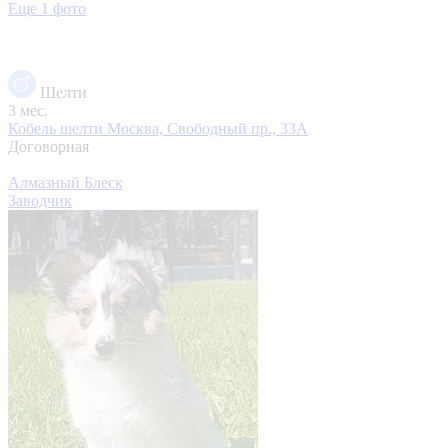
Еще 1 фото
Шелти
3 мес.
Кобель шелти
Москва, Свободный пр., 33А
Договорная
Алмазный Блеск
Заводчик