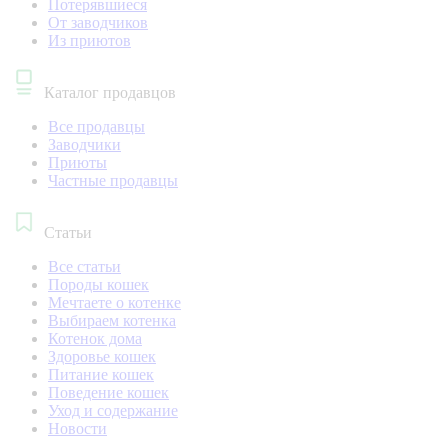
Потерявшиеся
От заводчиков
Из приютов
Каталог продавцов
Все продавцы
Заводчики
Приюты
Частные продавцы
Статьи
Все статьи
Породы кошек
Мечтаете о котенке
Выбираем котенка
Котенок дома
Здоровье кошек
Питание кошек
Поведение кошек
Уход и содержание
Новости