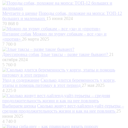
Мечтаете о щенке
Породы собак, похожие на мопса: ТОП-12
больших и маленьких
15 июня 2024
70 868
0
Питание собак
Можно ли хурму собакам – все «за» и
«против»
26 марта 2025
7 700
0
Дрессировка собак
Злые таксы – разве такие бывают?
21
октября 2024
5 760
0
Уход и содержание
Сколько длится беременность у корги,
этапы и помощь питомцу в этот период
27 мая 2025
4 225
0
Выбираем щенка
Сколько живут вест-хайленд-уайт-терьеры –
средняя продолжительность жизни и как на нее повлиять
25
июня 2025
4 740
0