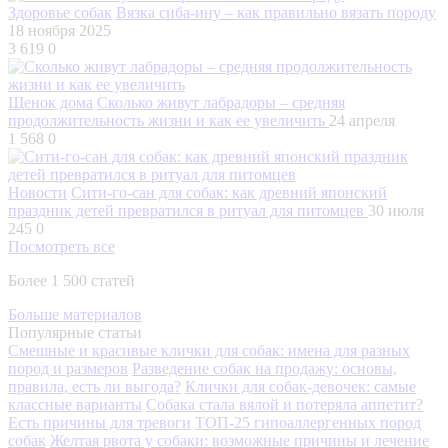
Здоровье собак
Вязка сиба-ину – как правильно вязать породу
18 ноября 2025
3 619
0
Щенок дома
Сколько живут лабрадоры – средняя
продолжительность жизни и как ее увеличить
24 апреля
1 568
0
Новости
Сити-го-сан для собак: как древний японский
праздник детей превратился в ритуал для питомцев
30 июля
245
0
Посмотреть все
Более 1 500 статей
Больше материалов
Популярные статьи
Смешные и красивые клички для собак: имена для разных
пород и размеров
Разведение собак на продажу: основы,
правила, есть ли выгода?
Клички для собак-девочек: самые
классные варианты
Собака стала вялой и потеряла аппетит?
Есть причины для тревоги
ТОП-25 гипоаллергенных пород
собак
Желтая рвота у собаки: возможные причины и лечение