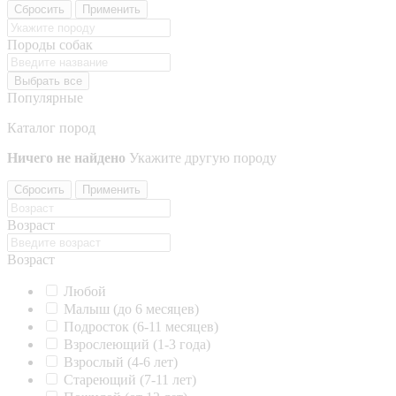
Сбросить
Применить
Породы собак
Выбрать все
Популярные
Каталог пород
Ничего не найдено
Укажите другую породу
Сбросить
Применить
Возраст
Возраст
Любой
Малыш (до 6 месяцев)
Подросток (6-11 месяцев)
Взрослеющий (1-3 года)
Взрослый (4-6 лет)
Стареющий (7-11 лет)