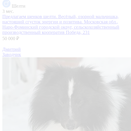
Шелти
3 мес.
Предлагаем щенков шелти. Весёлый, озорной мальчишка,
настоящий сгусток энергии и позитива.
Московская обл.,
Наро-Фоминский городской округ, сельскохозяйственный
производственный кооператив Победа, 231
50 000 ₽
Дмитрий
Заводчик