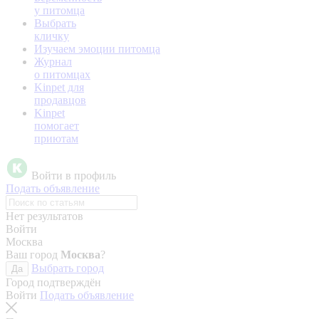
у питомца
Выбрать
кличку
Изучаем эмоции питомца
Журнал
о питомцах
Kinpet для
продавцов
Kinpet
помогает
приютам
Войти в профиль
Подать объявление
Нет результатов
Войти
Москва
Ваш город
Москва
?
Выбрать город
Да
Город подтверждён
Войти
Подать объявление