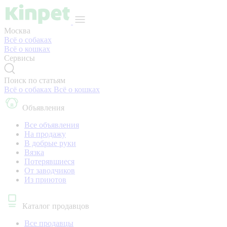
Москва
Всё о собаках
Всё о кошках
Сервисы
Поиск по статьям
Всё о собаках
Всё о кошках
Объявления
Все объявления
На продажу
В добрые руки
Вязка
Потерявшиеся
От заводчиков
Из приютов
Каталог продавцов
Все продавцы