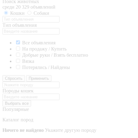
Поиск животных
среди 20 329 объявлений
Кошки
Собаки
Тип объявления
Все объявления
На продажу / Купить
Добрые руки / Взять бесплатно
Вязка
Потерялись / Найдены
Сбросить
Применить
Породы кошек
Выбрать все
Популярные
Каталог пород
Ничего не найдено
Укажите другую породу