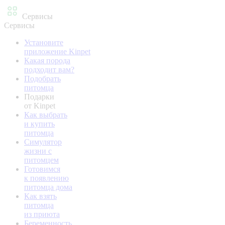
Сервисы
Сервисы
Установите
приложение Kinpet
Какая порода
подходит вам?
Подобрать
питомца
Подарки
от Kinpet
Как выбрать
и купить
питомца
Симулятор
жизни с
питомцем
Готовимся
к появлению
питомца дома
Как взять
питомца
из приюта
Беременность