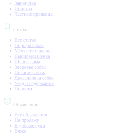
Заводчики
Приюты
Частные продавцы
Статьи
Все статьи
Породы собак
Мечтаете о щенке
Выбираем щенка
Щенок дома
Здоровье собак
Питание собак
Дрессировка собак
Уход и содержание
Новости
Объявления
Все объявления
На продажу
В добрые руки
Вязка