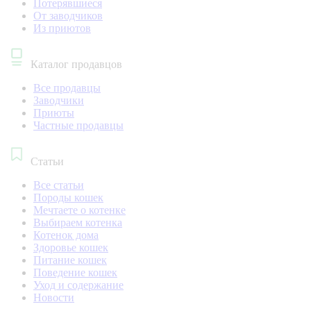
Потерявшиеся
От заводчиков
Из приютов
Каталог продавцов
Все продавцы
Заводчики
Приюты
Частные продавцы
Статьи
Все статьи
Породы кошек
Мечтаете о котенке
Выбираем котенка
Котенок дома
Здоровье кошек
Питание кошек
Поведение кошек
Уход и содержание
Новости