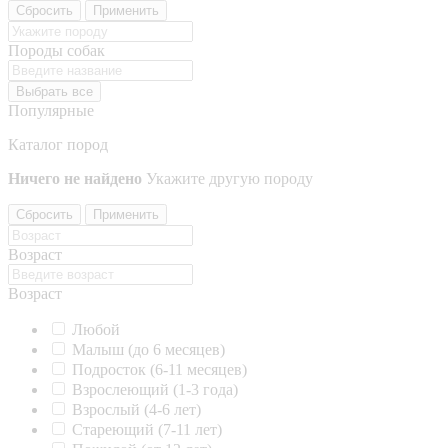
Сбросить
Применить
Породы собак
Выбрать все
Популярные
Каталог пород
Ничего не найдено
Укажите другую породу
Сбросить
Применить
Возраст
Возраст
Любой
Малыш (до 6 месяцев)
Подросток (6-11 месяцев)
Взрослеющий (1-3 года)
Взрослый (4-6 лет)
Стареющий (7-11 лет)