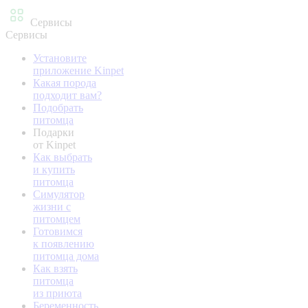
Сервисы
Сервисы
Установите
приложение Kinpet
Какая порода
подходит вам?
Подобрать
питомца
Подарки
от Kinpet
Как выбрать
и купить
питомца
Симулятор
жизни с
питомцем
Готовимся
к появлению
питомца дома
Как взять
питомца
из приюта
Беременность