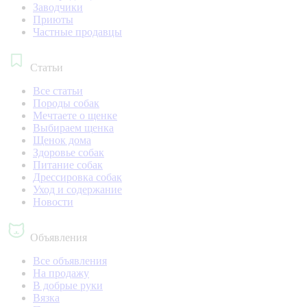
Заводчики
Приюты
Частные продавцы
Статьи
Все статьи
Породы собак
Мечтаете о щенке
Выбираем щенка
Щенок дома
Здоровье собак
Питание собак
Дрессировка собак
Уход и содержание
Новости
Объявления
Все объявления
На продажу
В добрые руки
Вязка