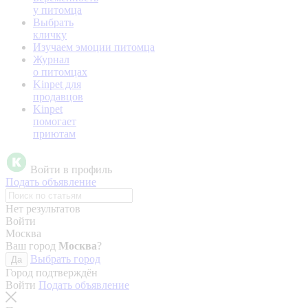
у питомца
Выбрать
кличку
Изучаем эмоции питомца
Журнал
о питомцах
Kinpet для
продавцов
Kinpet
помогает
приютам
Войти в профиль
Подать объявление
Нет результатов
Войти
Москва
Ваш город
Москва
?
Выбрать город
Да
Город подтверждён
Войти
Подать объявление