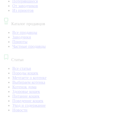
Потерявшиеся
От заводчиков
Из приютов
Каталог продавцов
Все продавцы
Заводчики
Приюты
Частные продавцы
Статьи
Все статьи
Породы кошек
Мечтаете о котенке
Выбираем котенка
Котенок дома
Здоровье кошек
Питание кошек
Поведение кошек
Уход и содержание
Новости