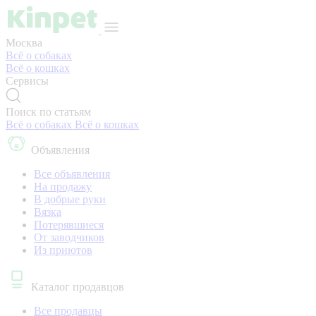
Москва
Всё о собаках
Всё о кошках
Сервисы
Поиск по статьям
Всё о собаках
Всё о кошках
Объявления
Все объявления
На продажу
В добрые руки
Вязка
Потерявшиеся
От заводчиков
Из приютов
Каталог продавцов
Все продавцы