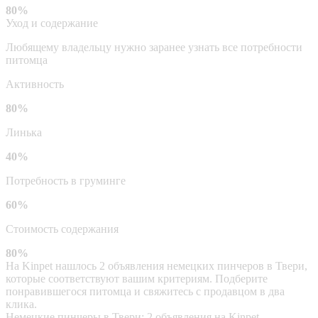
80%
Уход и содержание
Любящему владельцу нужно заранее узнать все потребности
питомца
Активность
80%
Линька
40%
Потребность в груминге
60%
Стоимость содержания
80%
На Kinpet нашлось 2 объявления немецких пинчеров в Твери,
которые соответствуют вашим критериям. Подберите
понравившегося питомца и свяжитесь с продавцом в два
клика.
Немецкие пинчеры в Твери: 2 объявления на Kinpet.