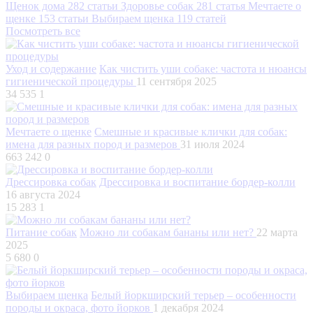
Щенок дома
282 статьи
Здоровье собак
281 статья
Мечтаете о
щенке
153 статьи
Выбираем щенка
119 статей
Посмотреть все
Уход и содержание
Как чистить уши собаке: частота и нюансы
гигиенической процедуры
11 сентября 2025
34 535
1
Мечтаете о щенке
Смешные и красивые клички для собак:
имена для разных пород и размеров
31 июля 2024
663 242
0
Дрессировка собак
Дрессировка и воспитание бордер-колли
16 августа 2024
15 283
1
Питание собак
Можно ли собакам бананы или нет?
22 марта
2025
5 680
0
Выбираем щенка
Белый йоркширский терьер – особенности
породы и окраса, фото йорков
1 декабря 2024