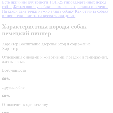
Есть причины для тревоги
ТОП-25 гипоаллергенных пород
собак
Желтая рвота у собаки: возможные причины и лечение
На какой день течки нужно вязать собаку
Как отучить собаку
от привычки писать на кровать или диван
Характеристика породы собак
немецкий пинчер
Характер
Воспитание
Здоровье
Уход и содержание
Характер
Отношения с людьми и животными, повадки и темперамент,
жизнь в семье
Возбудимость
60%
Дружелюбие
60%
Отношение к одиночеству