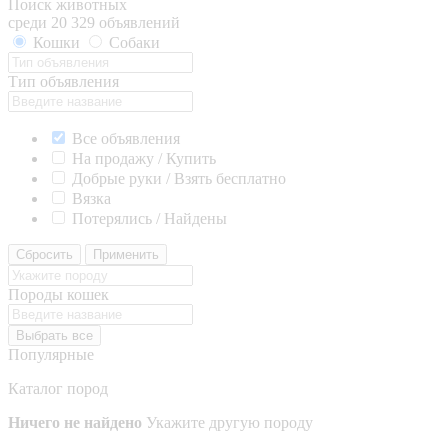
Поиск животных
среди 20 329 объявлений
Кошки
Собаки
Тип объявления
Все объявления
На продажу / Купить
Добрые руки / Взять бесплатно
Вязка
Потерялись / Найдены
Сбросить
Применить
Породы кошек
Выбрать все
Популярные
Каталог пород
Ничего не найдено
Укажите другую породу