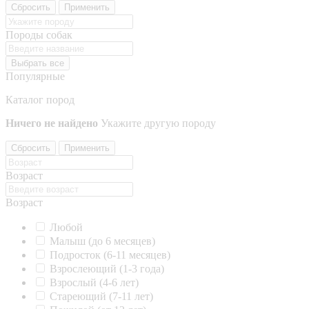
Сбросить
Применить
Породы собак
Выбрать все
Популярные
Каталог пород
Ничего не найдено
Укажите другую породу
Сбросить
Применить
Возраст
Возраст
Любой
Малыш (до 6 месяцев)
Подросток (6-11 месяцев)
Взрослеющий (1-3 года)
Взрослый (4-6 лет)
Стареющий (7-11 лет)