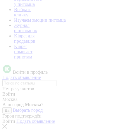
у питомца
Выбрать
кличку
Изучаем эмоции питомца
Журнал
о питомцах
Kinpet для
продавцов
Kinpet
помогает
приютам
Войти в профиль
Подать объявление
Нет результатов
Войти
Москва
Ваш город
Москва
?
Выбрать город
Да
Город подтверждён
Войти
Подать объявление