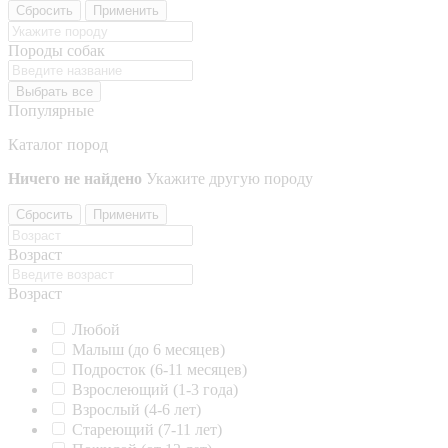
Сбросить
Применить
Породы собак
Выбрать все
Популярные
Каталог пород
Ничего не найдено
Укажите другую породу
Сбросить
Применить
Возраст
Возраст
Любой
Малыш (до 6 месяцев)
Подросток (6-11 месяцев)
Взрослеющий (1-3 года)
Взрослый (4-6 лет)
Стареющий (7-11 лет)