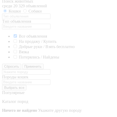
Поиск животных
среди 20 329 объявлений
Кошки
Собаки
Тип объявления
Все объявления
На продажу / Купить
Добрые руки / Взять бесплатно
Вязка
Потерялись / Найдены
Сбросить
Применить
Породы кошек
Выбрать все
Популярные
Каталог пород
Ничего не найдено
Укажите другую породу