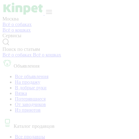
Москва
Всё о собаках
Всё о кошках
Сервисы
Поиск по статьям
Всё о собаках
Всё о кошках
Объявления
Все объявления
На продажу
В добрые руки
Вязка
Потерявшиеся
От заводчиков
Из приютов
Каталог продавцов
Все продавцы