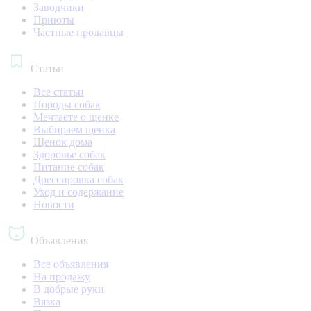
Заводчики
Приюты
Частные продавцы
Статьи
Все статьи
Породы собак
Мечтаете о щенке
Выбираем щенка
Щенок дома
Здоровье собак
Питание собак
Дрессировка собак
Уход и содержание
Новости
Объявления
Все объявления
На продажу
В добрые руки
Вязка