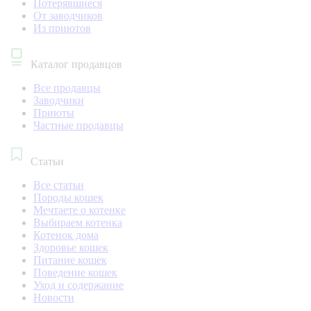
Потерявшиеся
От заводчиков
Из приютов
Каталог продавцов
Все продавцы
Заводчики
Приюты
Частные продавцы
Статьи
Все статьи
Породы кошек
Мечтаете о котенке
Выбираем котенка
Котенок дома
Здоровье кошек
Питание кошек
Поведение кошек
Уход и содержание
Новости