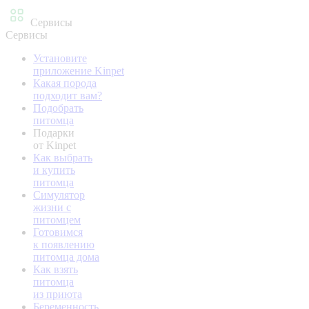
Сервисы
Сервисы
Установите
приложение Kinpet
Какая порода
подходит вам?
Подобрать
питомца
Подарки
от Kinpet
Как выбрать
и купить
питомца
Симулятор
жизни с
питомцем
Готовимся
к появлению
питомца дома
Как взять
питомца
из приюта
Беременность