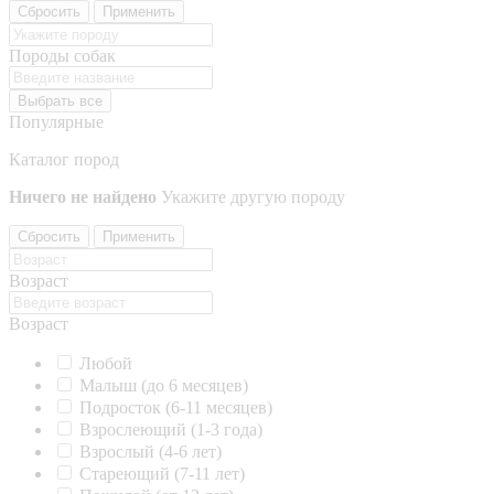
Сбросить
Применить
Породы собак
Выбрать все
Популярные
Каталог пород
Ничего не найдено
Укажите другую породу
Сбросить
Применить
Возраст
Возраст
Любой
Малыш (до 6 месяцев)
Подросток (6-11 месяцев)
Взрослеющий (1-3 года)
Взрослый (4-6 лет)
Стареющий (7-11 лет)