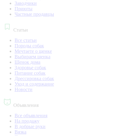
Заводчики
Приюты
Частные продавцы
Статьи
Все статьи
Породы собак
Мечтаете о щенке
Выбираем щенка
Щенок дома
Здоровье собак
Питание собак
Дрессировка собак
Уход и содержание
Новости
Объявления
Все объявления
На продажу
В добрые руки
Вязка