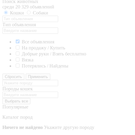
Поиск животных
среди 20 329 объявлений
Кошки
Собаки
Тип объявления
Все объявления
На продажу / Купить
Добрые руки / Взять бесплатно
Вязка
Потерялись / Найдены
Сбросить
Применить
Породы кошек
Выбрать все
Популярные
Каталог пород
Ничего не найдено
Укажите другую породу