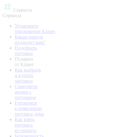
Сервисы
Сервисы
Установите
приложение Kinpet
Какая порода
подходит вам?
Подобрать
питомца
Подарки
от Kinpet
Как выбрать
и купить
питомца
Симулятор
жизни с
питомцем
Готовимся
к появлению
питомца дома
Как взять
питомца
из приюта
Беременность