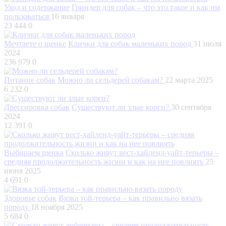
Уход и содержание
Гриндер для собак – что это такое и как им
пользоваться
16 января
23 444
0
Мечтаете о щенке
Клички для собак маленьких пород
31 июля
2024
236 979
0
Питание собак
Можно ли сельдерей собакам?
22 марта 2025
6 232
0
Дрессировка собак
Существуют ли злые корги?
30 сентября
2024
12 391
0
Выбираем щенка
Сколько живут вест-хайленд-уайт-терьеры –
средняя продолжительность жизни и как на нее повлиять
25
июня 2025
4 691
0
Здоровье собак
Вязка той-терьера – как правильно вязать
породу
18 ноября 2025
5 684
0