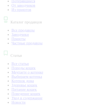
Потерявшиеся
От заводчиков
Из приютов
Каталог продавцов
Все продавцы
Заводчики
Приюты
Частные продавцы
Статьи
Все статьи
Породы кошек
Мечтаете о котенке
Выбираем котенка
Котенок дома
Здоровье кошек
Питание кошек
Поведение кошек
Уход и содержание
Новости