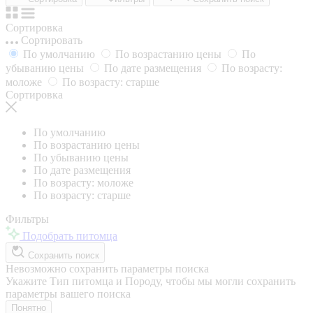
Сортировка
Сортировать
По умолчанию
По возрастанию цены
По
убыванию цены
По дате размещения
По возрасту:
моложе
По возрасту: старше
Сортировка
По умолчанию
По возрастанию цены
По убыванию цены
По дате размещения
По возрасту: моложе
По возрасту: старше
Фильтры
Подобрать питомца
Сохранить поиск
Невозможно сохранить параметры поиска
Укажите Тип питомца и Породу, чтобы мы могли сохранить
параметры вашего поиска
Понятно