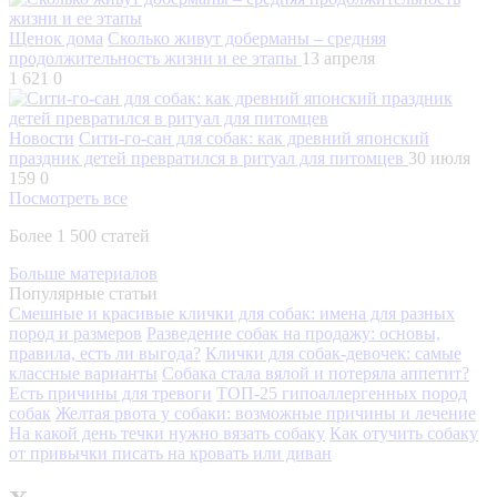
Щенок дома
Сколько живут доберманы – средняя
продолжительность жизни и ее этапы
13 апреля
1 621
0
Новости
Сити-го-сан для собак: как древний японский
праздник детей превратился в ритуал для питомцев
30 июля
159
0
Посмотреть все
Более 1 500 статей
Больше материалов
Популярные статьи
Смешные и красивые клички для собак: имена для разных
пород и размеров
Разведение собак на продажу: основы,
правила, есть ли выгода?
Клички для собак-девочек: самые
классные варианты
Собака стала вялой и потеряла аппетит?
Есть причины для тревоги
ТОП-25 гипоаллергенных пород
собак
Желтая рвота у собаки: возможные причины и лечение
На какой день течки нужно вязать собаку
Как отучить собаку
от привычки писать на кровать или диван