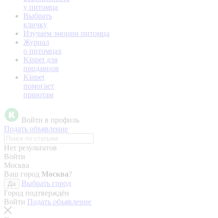
у питомца
Выбрать
кличку
Изучаем эмоции питомца
Журнал
о питомцах
Kinpet для
продавцов
Kinpet
помогает
приютам
Войти в профиль
Подать объявление
Нет результатов
Войти
Москва
Ваш город
Москва
?
Выбрать город
Да
Город подтверждён
Войти
Подать объявление