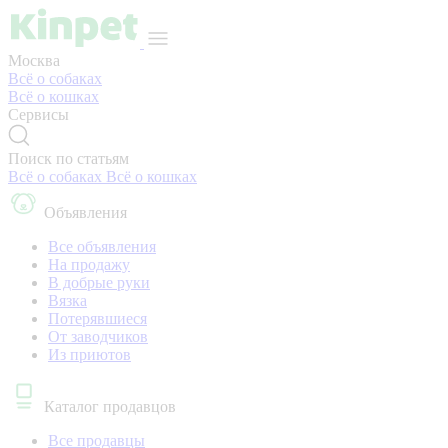
Москва
Всё о собаках
Всё о кошках
Сервисы
Поиск по статьям
Всё о собаках
Всё о кошках
Объявления
Все объявления
На продажу
В добрые руки
Вязка
Потерявшиеся
От заводчиков
Из приютов
Каталог продавцов
Все продавцы