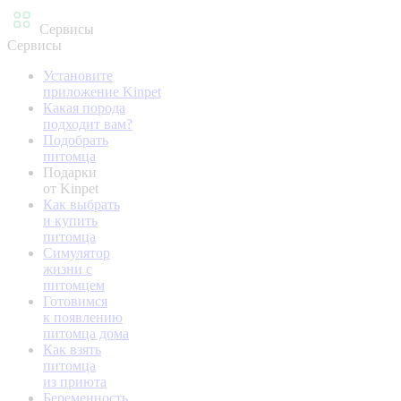
Сервисы
Сервисы
Установите
приложение Kinpet
Какая порода
подходит вам?
Подобрать
питомца
Подарки
от Kinpet
Как выбрать
и купить
питомца
Симулятор
жизни с
питомцем
Готовимся
к появлению
питомца дома
Как взять
питомца
из приюта
Беременность