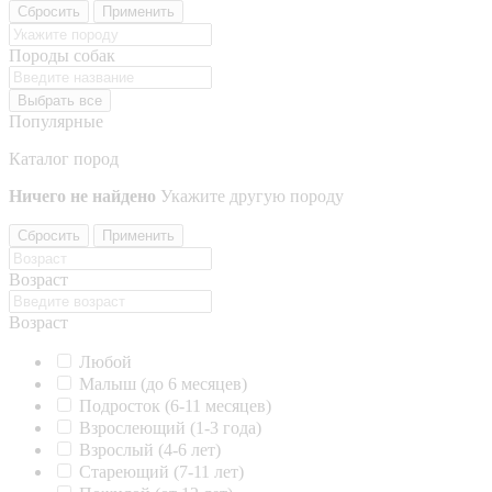
Сбросить
Применить
Породы собак
Выбрать все
Популярные
Каталог пород
Ничего не найдено
Укажите другую породу
Сбросить
Применить
Возраст
Возраст
Любой
Малыш (до 6 месяцев)
Подросток (6-11 месяцев)
Взрослеющий (1-3 года)
Взрослый (4-6 лет)
Стареющий (7-11 лет)