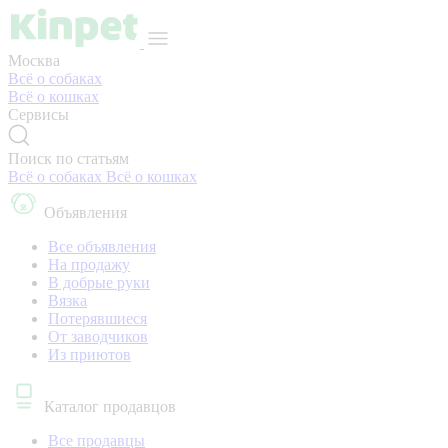
Москва
Всё о собаках
Всё о кошках
Сервисы
Поиск по статьям
Всё о собаках
Всё о кошках
Объявления
Все объявления
На продажу
В добрые руки
Вязка
Потерявшиеся
От заводчиков
Из приютов
Каталог продавцов
Все продавцы