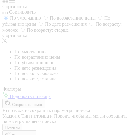
Сортировка
Сортировать
По умолчанию
По возрастанию цены
По
убыванию цены
По дате размещения
По возрасту:
моложе
По возрасту: старше
Сортировка
По умолчанию
По возрастанию цены
По убыванию цены
По дате размещения
По возрасту: моложе
По возрасту: старше
Фильтры
Подобрать питомца
Сохранить поиск
Невозможно сохранить параметры поиска
Укажите Тип питомца и Породу, чтобы мы могли сохранить
параметры вашего поиска
Понятно