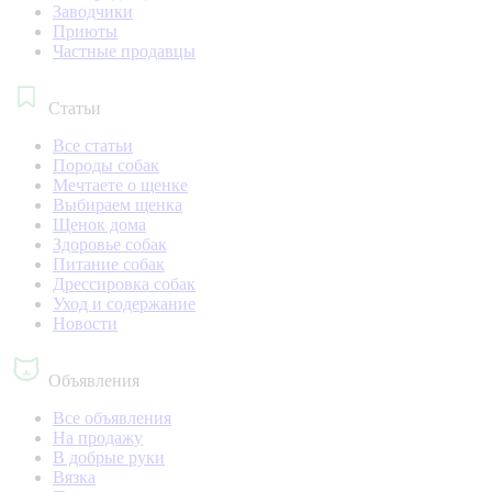
Заводчики
Приюты
Частные продавцы
Статьи
Все статьи
Породы собак
Мечтаете о щенке
Выбираем щенка
Щенок дома
Здоровье собак
Питание собак
Дрессировка собак
Уход и содержание
Новости
Объявления
Все объявления
На продажу
В добрые руки
Вязка