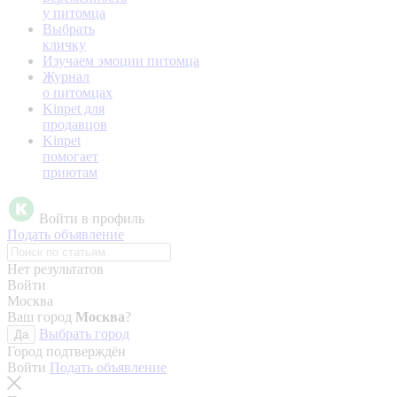
у питомца
Выбрать
кличку
Изучаем эмоции питомца
Журнал
о питомцах
Kinpet для
продавцов
Kinpet
помогает
приютам
Войти в профиль
Подать объявление
Нет результатов
Войти
Москва
Ваш город
Москва
?
Выбрать город
Да
Город подтверждён
Войти
Подать объявление