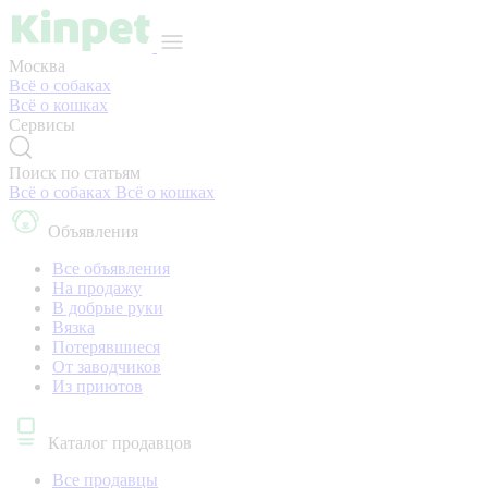
Москва
Всё о собаках
Всё о кошках
Сервисы
Поиск по статьям
Всё о собаках
Всё о кошках
Объявления
Все объявления
На продажу
В добрые руки
Вязка
Потерявшиеся
От заводчиков
Из приютов
Каталог продавцов
Все продавцы