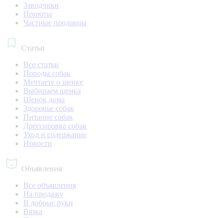
Заводчики
Приюты
Частные продавцы
Статьи
Все статьи
Породы собак
Мечтаете о щенке
Выбираем щенка
Щенок дома
Здоровье собак
Питание собак
Дрессировка собак
Уход и содержание
Новости
Объявления
Все объявления
На продажу
В добрые руки
Вязка