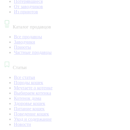
Потерявшиеся
От заводчиков
Из приютов
Каталог продавцов
Все продавцы
Заводчики
Приюты
Частные продавцы
Статьи
Все статьи
Породы кошек
Мечтаете о котенке
Выбираем котенка
Котенок дома
Здоровье кошек
Питание кошек
Поведение кошек
Уход и содержание
Новости