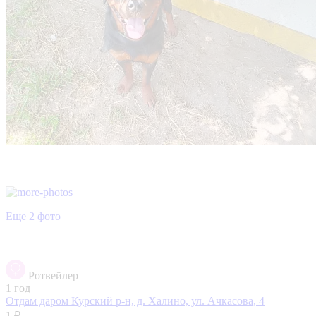
Еще 2 фото
Ротвейлер
1 год
Отдам даром
Курский р-н, д. Халино, ул. Ачкасова, 4
1 ₽