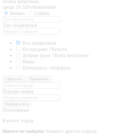
Поиск животных
среди 20 329 объявлений
Кошки
Собаки
Тип объявления
Все объявления
На продажу / Купить
Добрые руки / Взять бесплатно
Вязка
Потерялись / Найдены
Сбросить
Применить
Породы кошек
Выбрать все
Популярные
Каталог пород
Ничего не найдено
Укажите другую породу