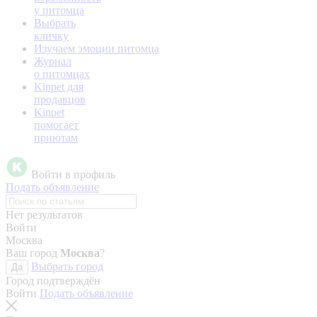
у питомца
Выбрать
кличку
Изучаем эмоции питомца
Журнал
о питомцах
Kinpet для
продавцов
Kinpet
помогает
приютам
Войти в профиль
Подать объявление
Нет результатов
Войти
Москва
Ваш город
Москва
?
Выбрать город
Да
Город подтверждён
Войти
Подать объявление