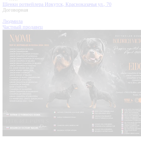
Щенки ротвейлера
Иркутск, Красноказачья ул., 70
Договорная
Людмила
Частный продавец