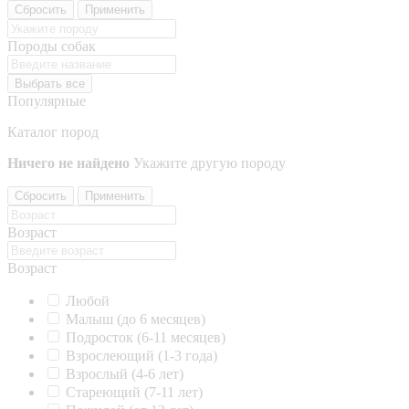
Сбросить
Применить
Породы собак
Выбрать все
Популярные
Каталог пород
Ничего не найдено
Укажите другую породу
Сбросить
Применить
Возраст
Возраст
Любой
Малыш (до 6 месяцев)
Подросток (6-11 месяцев)
Взрослеющий (1-3 года)
Взрослый (4-6 лет)
Стареющий (7-11 лет)