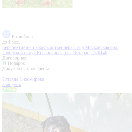
Ротвейлер
до 1 мес.
перспективный кобель ротвейлера 1 год
Московская обл.,
городской округ Красногорск, снт Ветеран, 139/146
Договорная
Подарок
Документы проверены
Татьяна Тихомирова
Заводчик