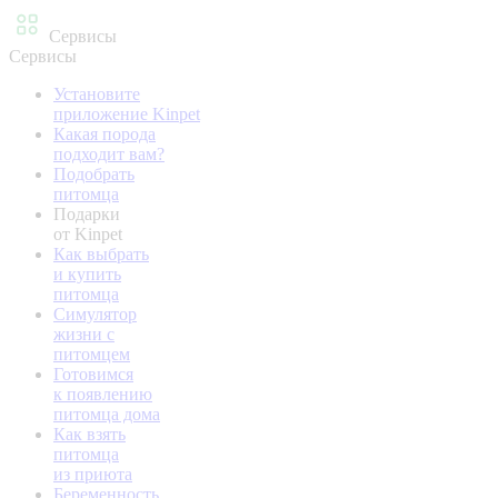
Сервисы
Сервисы
Установите
приложение Kinpet
Какая порода
подходит вам?
Подобрать
питомца
Подарки
от Kinpet
Как выбрать
и купить
питомца
Симулятор
жизни с
питомцем
Готовимся
к появлению
питомца дома
Как взять
питомца
из приюта
Беременность