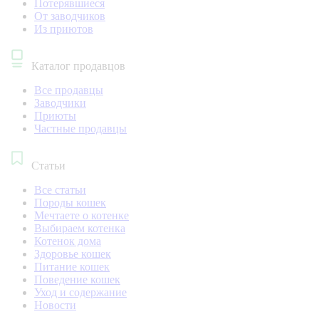
Потерявшиеся
От заводчиков
Из приютов
Каталог продавцов
Все продавцы
Заводчики
Приюты
Частные продавцы
Статьи
Все статьи
Породы кошек
Мечтаете о котенке
Выбираем котенка
Котенок дома
Здоровье кошек
Питание кошек
Поведение кошек
Уход и содержание
Новости