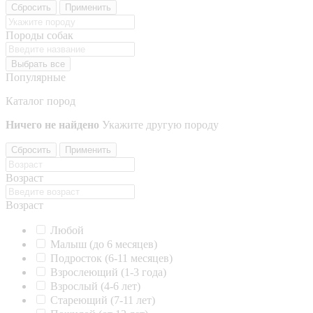
Сбросить
Применить
Породы собак
Выбрать все
Популярные
Каталог пород
Ничего не найдено
Укажите другую породу
Сбросить
Применить
Возраст
Возраст
Любой
Малыш (до 6 месяцев)
Подросток (6-11 месяцев)
Взрослеющий (1-3 года)
Взрослый (4-6 лет)
Стареющий (7-11 лет)