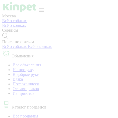
Москва
Всё о собаках
Всё о кошках
Сервисы
Поиск по статьям
Всё о собаках
Всё о кошках
Объявления
Все объявления
На продажу
В добрые руки
Вязка
Потерявшиеся
От заводчиков
Из приютов
Каталог продавцов
Все продавцы