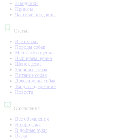
Заводчики
Приюты
Частные продавцы
Статьи
Все статьи
Породы собак
Мечтаете о щенке
Выбираем щенка
Щенок дома
Здоровье собак
Питание собак
Дрессировка собак
Уход и содержание
Новости
Объявления
Все объявления
На продажу
В добрые руки
Вязка