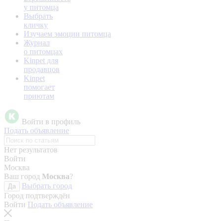
у питомца
Выбрать
кличку
Изучаем эмоции питомца
Журнал
о питомцах
Kinpet для
продавцов
Kinpet
помогает
приютам
Войти в профиль
Подать объявление
Нет результатов
Войти
Москва
Ваш город
Москва
?
Выбрать город
Да
Город подтверждён
Войти
Подать объявление