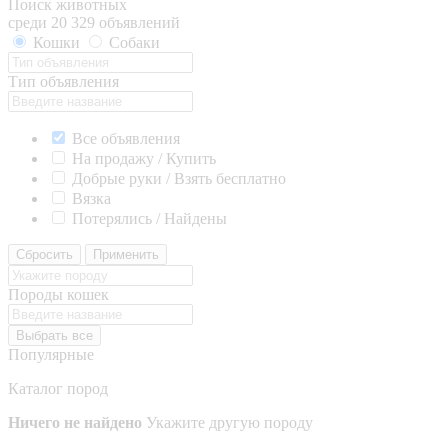
Поиск животных
среди 20 329 объявлений
Кошки
Собаки
Тип объявления
Все объявления
На продажу / Купить
Добрые руки / Взять бесплатно
Вязка
Потерялись / Найдены
Сбросить
Применить
Породы кошек
Выбрать все
Популярные
Каталог пород
Ничего не найдено
Укажите другую породу