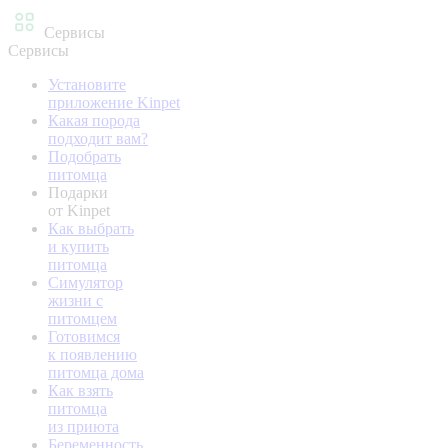
Сервисы
Сервисы
Установите
приложение Kinpet
Какая порода
подходит вам?
Подобрать
питомца
Подарки
от Kinpet
Как выбрать
и купить
питомца
Симулятор
жизни с
питомцем
Готовимся
к появлению
питомца дома
Как взять
питомца
из приюта
Беременность