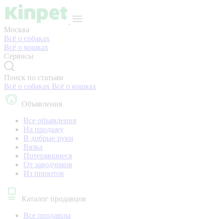
Москва
Всё о собаках
Всё о кошках
Сервисы
Поиск по статьям
Всё о собаках
Всё о кошках
Объявления
Все объявления
На продажу
В добрые руки
Вязка
Потерявшиеся
От заводчиков
Из приютов
Каталог продавцов
Все продавцы