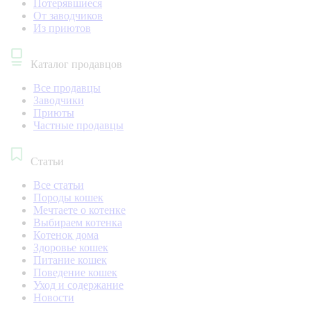
Потерявшиеся
От заводчиков
Из приютов
Каталог продавцов
Все продавцы
Заводчики
Приюты
Частные продавцы
Статьи
Все статьи
Породы кошек
Мечтаете о котенке
Выбираем котенка
Котенок дома
Здоровье кошек
Питание кошек
Поведение кошек
Уход и содержание
Новости