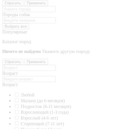
Сбросить
Применить
Породы собак
Выбрать все
Популярные
Каталог пород
Ничего не найдено
Укажите другую породу
Сбросить
Применить
Возраст
Возраст
Любой
Малыш (до 6 месяцев)
Подросток (6-11 месяцев)
Взрослеющий (1-3 года)
Взрослый (4-6 лет)
Стареющий (7-11 лет)