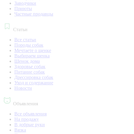
Заводчики
Приюты
Частные продавцы
Статьи
Все статьи
Породы собак
Мечтаете о щенке
Выбираем щенка
Щенок дома
Здоровье собак
Питание собак
Дрессировка собак
Уход и содержание
Новости
Объявления
Все объявления
На продажу
В добрые руки
Вязка