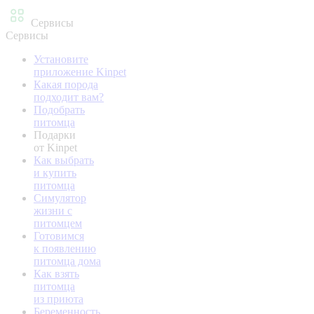
Сервисы
Сервисы
Установите
приложение Kinpet
Какая порода
подходит вам?
Подобрать
питомца
Подарки
от Kinpet
Как выбрать
и купить
питомца
Симулятор
жизни с
питомцем
Готовимся
к появлению
питомца дома
Как взять
питомца
из приюта
Беременность