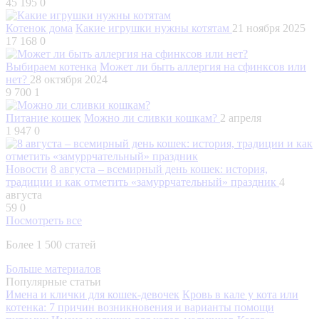
45 195
0
Котенок дома
Какие игрушки нужны котятам
21 ноября 2025
17 168
0
Выбираем котенка
Может ли быть аллергия на сфинксов или
нет?
28 октября 2024
9 700
1
Питание кошек
Можно ли сливки кошкам?
2 апреля
1 947
0
Новости
8 августа – всемирный день кошек: история,
традиции и как отметить «замуррчательный» праздник
4
августа
59
0
Посмотреть все
Более 1 500 статей
Больше материалов
Популярные статьи
Имена и клички для кошек-девочек
Кровь в кале у кота или
котенка: 7 причин возникновения и варианты помощи