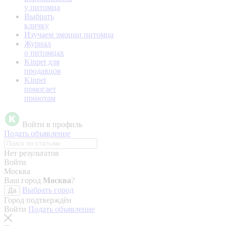
у питомца
Выбрать
кличку
Изучаем эмоции питомца
Журнал
о питомцах
Kinpet для
продавцов
Kinpet
помогает
приютам
Войти в профиль
Подать объявление
Нет результатов
Войти
Москва
Ваш город
Москва
?
Выбрать город
Да
Город подтверждён
Войти
Подать объявление