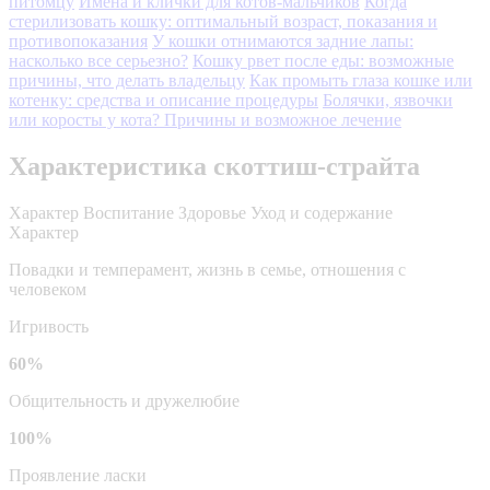
питомцу
Имена и клички для котов-мальчиков
Когда
стерилизовать кошку: оптимальный возраст, показания и
противопоказания
У кошки отнимаются задние лапы:
насколько все серьезно?
Кошку рвет после еды: возможные
причины, что делать владельцу
Как промыть глаза кошке или
котенку: средства и описание процедуры
Болячки, язвочки
или коросты у кота? Причины и возможное лечение
Характеристика скоттиш-страйта
Характер
Воспитание
Здоровье
Уход и содержание
Характер
Повадки и темперамент, жизнь в семье, отношения с
человеком
Игривость
60%
Общительность и дружелюбие
100%
Проявление ласки