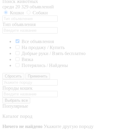
Поиск животных
среди 20 329 объявлений
Кошки
Собаки
Тип объявления
Все объявления
На продажу / Купить
Добрые руки / Взять бесплатно
Вязка
Потерялись / Найдены
Сбросить
Применить
Породы кошек
Выбрать все
Популярные
Каталог пород
Ничего не найдено
Укажите другую породу