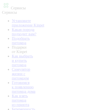
Сервисы
Сервисы
Установите
приложение Kinpet
Какая порода
подходит вам?
Подобрать
питомца
Подарки
от Kinpet
Как выбрать
и купить
питомца
Симулятор
жизни с
питомцем
Готовимся
к появлению
питомца дома
Как взять
питомца
из приюта
Беременность