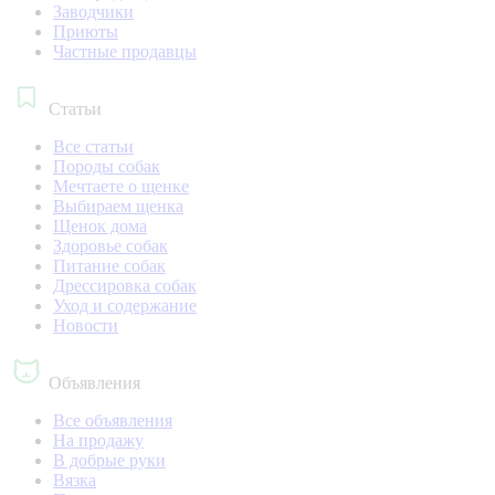
Заводчики
Приюты
Частные продавцы
Статьи
Все статьи
Породы собак
Мечтаете о щенке
Выбираем щенка
Щенок дома
Здоровье собак
Питание собак
Дрессировка собак
Уход и содержание
Новости
Объявления
Все объявления
На продажу
В добрые руки
Вязка