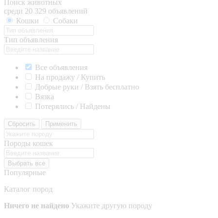
Поиск животных
среди 20 329 объявлений
Кошки
Собаки
Тип объявления
Все объявления
На продажу / Купить
Добрые руки / Взять бесплатно
Вязка
Потерялись / Найдены
Сбросить
Применить
Породы кошек
Выбрать все
Популярные
Каталог пород
Ничего не найдено
Укажите другую породу