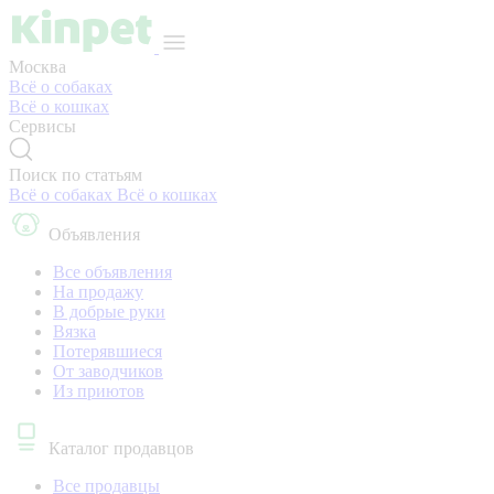
Москва
Всё о собаках
Всё о кошках
Сервисы
Поиск по статьям
Всё о собаках
Всё о кошках
Объявления
Все объявления
На продажу
В добрые руки
Вязка
Потерявшиеся
От заводчиков
Из приютов
Каталог продавцов
Все продавцы