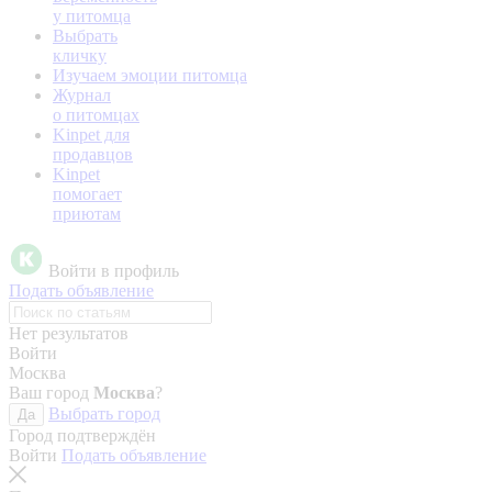
у питомца
Выбрать
кличку
Изучаем эмоции питомца
Журнал
о питомцах
Kinpet для
продавцов
Kinpet
помогает
приютам
Войти в профиль
Подать объявление
Нет результатов
Войти
Москва
Ваш город
Москва
?
Выбрать город
Да
Город подтверждён
Войти
Подать объявление