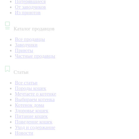
Потерявшиеся
От заводчиков
Из приютов
Каталог продавцов
Все продавцы
Заводчики
Приюты
Частные продавцы
Статьи
Все статьи
Породы кошек
Мечтаете о котенке
Выбираем котенка
Котенок дома
Здоровье кошек
Питание кошек
Поведение кошек
Уход и содержание
Новости