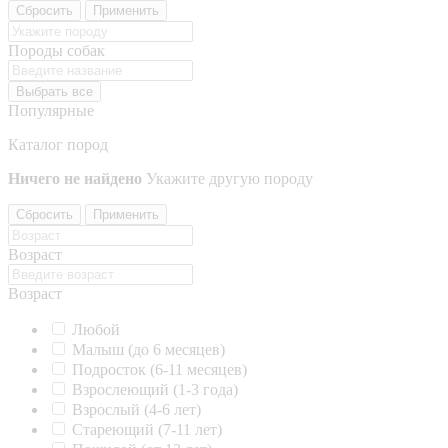
Сбросить
Применить
Породы собак
Выбрать все
Популярные
Каталог пород
Ничего не найдено
Укажите другую породу
Сбросить
Применить
Возраст
Возраст
Любой
Малыш (до 6 месяцев)
Подросток (6-11 месяцев)
Взрослеющий (1-3 года)
Взрослый (4-6 лет)
Стареющий (7-11 лет)