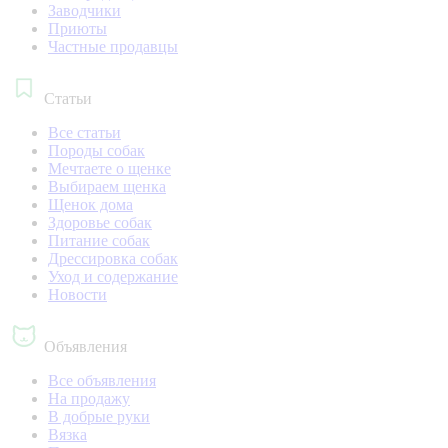
Заводчики
Приюты
Частные продавцы
Статьи
Все статьи
Породы собак
Мечтаете о щенке
Выбираем щенка
Щенок дома
Здоровье собак
Питание собак
Дрессировка собак
Уход и содержание
Новости
Объявления
Все объявления
На продажу
В добрые руки
Вязка