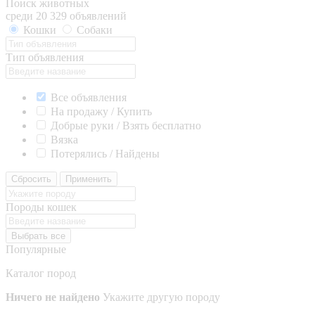
Поиск животных
среди 20 329 объявлений
Кошки
Собаки
Тип объявления
Все объявления
На продажу / Купить
Добрые руки / Взять бесплатно
Вязка
Потерялись / Найдены
Сбросить
Применить
Породы кошек
Выбрать все
Популярные
Каталог пород
Ничего не найдено
Укажите другую породу