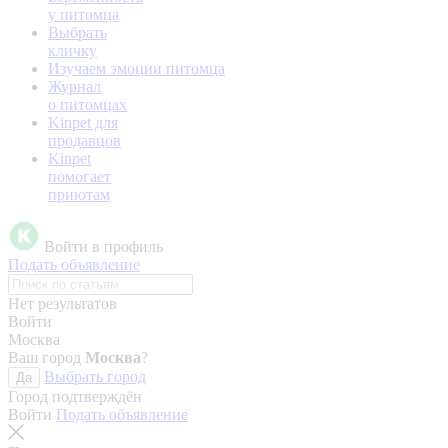
у питомца
Выбрать
кличку
Изучаем эмоции питомца
Журнал
о питомцах
Kinpet для
продавцов
Kinpet
помогает
приютам
Войти в профиль
Подать объявление
Нет результатов
Войти
Москва
Ваш город
Москва
?
Выбрать город
Да
Город подтверждён
Войти
Подать объявление