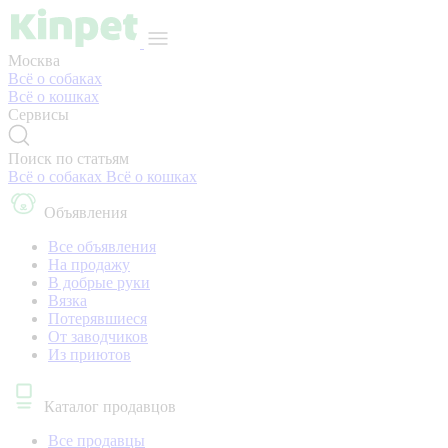
Москва
Всё о собаках
Всё о кошках
Сервисы
Поиск по статьям
Всё о собаках
Всё о кошках
Объявления
Все объявления
На продажу
В добрые руки
Вязка
Потерявшиеся
От заводчиков
Из приютов
Каталог продавцов
Все продавцы