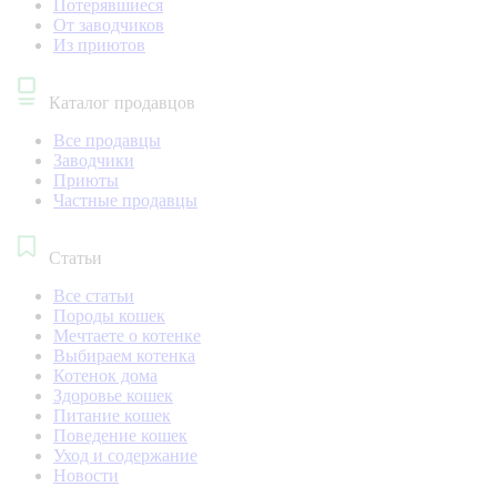
Потерявшиеся
От заводчиков
Из приютов
Каталог продавцов
Все продавцы
Заводчики
Приюты
Частные продавцы
Статьи
Все статьи
Породы кошек
Мечтаете о котенке
Выбираем котенка
Котенок дома
Здоровье кошек
Питание кошек
Поведение кошек
Уход и содержание
Новости