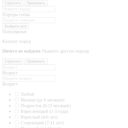
Сбросить
Применить
Породы собак
Выбрать все
Популярные
Каталог пород
Ничего не найдено
Укажите другую породу
Сбросить
Применить
Возраст
Возраст
Любой
Малыш (до 6 месяцев)
Подросток (6-11 месяцев)
Взрослеющий (1-3 года)
Взрослый (4-6 лет)
Стареющий (7-11 лет)