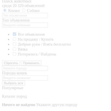
Поиск животных
среди 20 329 объявлений
Кошки
Собаки
Тип объявления
Все объявления
На продажу / Купить
Добрые руки / Взять бесплатно
Вязка
Потерялись / Найдены
Сбросить
Применить
Породы кошек
Выбрать все
Популярные
Каталог пород
Ничего не найдено
Укажите другую породу