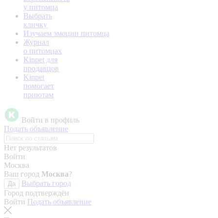
у питомца
Выбрать
кличку
Изучаем эмоции питомца
Журнал
о питомцах
Kinpet для
продавцов
Kinpet
помогает
приютам
Войти в профиль
Подать объявление
Нет результатов
Войти
Москва
Ваш город
Москва
?
Выбрать город
Да
Город подтверждён
Войти
Подать объявление