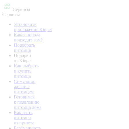
Сервисы
Сервисы
Установите
приложение Kinpet
Какая порода
подходит вам?
Подобрать
питомца
Подарки
от Kinpet
Как выбрать
и купить
питомца
Симулятор
жизни с
питомцем
Готовимся
к появлению
питомца дома
Как взять
питомца
из приюта
Беременность