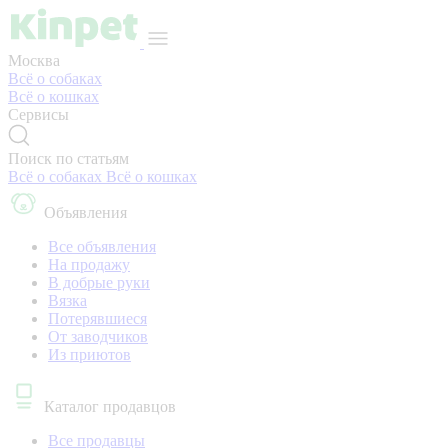
Москва
Всё о собаках
Всё о кошках
Сервисы
Поиск по статьям
Всё о собаках
Всё о кошках
Объявления
Все объявления
На продажу
В добрые руки
Вязка
Потерявшиеся
От заводчиков
Из приютов
Каталог продавцов
Все продавцы