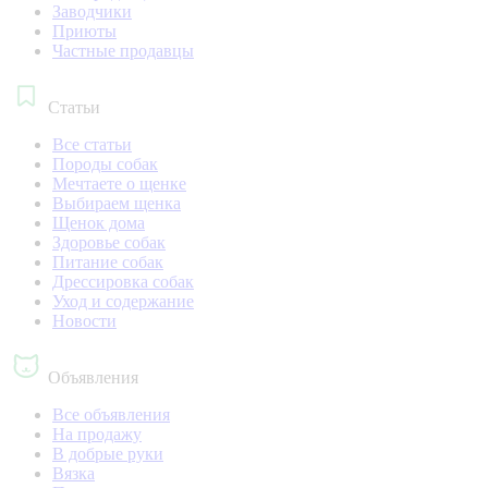
Заводчики
Приюты
Частные продавцы
Статьи
Все статьи
Породы собак
Мечтаете о щенке
Выбираем щенка
Щенок дома
Здоровье собак
Питание собак
Дрессировка собак
Уход и содержание
Новости
Объявления
Все объявления
На продажу
В добрые руки
Вязка