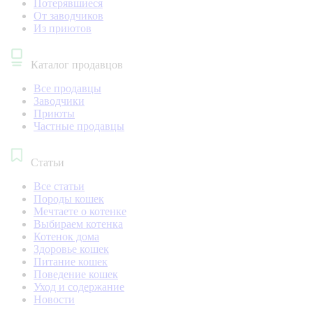
Потерявшиеся
От заводчиков
Из приютов
Каталог продавцов
Все продавцы
Заводчики
Приюты
Частные продавцы
Статьи
Все статьи
Породы кошек
Мечтаете о котенке
Выбираем котенка
Котенок дома
Здоровье кошек
Питание кошек
Поведение кошек
Уход и содержание
Новости