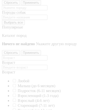
Сбросить
Применить
Породы собак
Выбрать все
Популярные
Каталог пород
Ничего не найдено
Укажите другую породу
Сбросить
Применить
Возраст
Возраст
Любой
Малыш (до 6 месяцев)
Подросток (6-11 месяцев)
Взрослеющий (1-3 года)
Взрослый (4-6 лет)
Стареющий (7-11 лет)