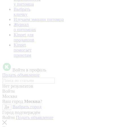
у питомца
Выбрать
кличку
Изучаем эмоции питомца
Журнал
о питомцах
Kinpet для
продавцов
Kinpet
помогает
приютам
Войти в профиль
Подать объявление
Нет результатов
Войти
Москва
Ваш город
Москва
?
Выбрать город
Да
Город подтверждён
Войти
Подать объявление