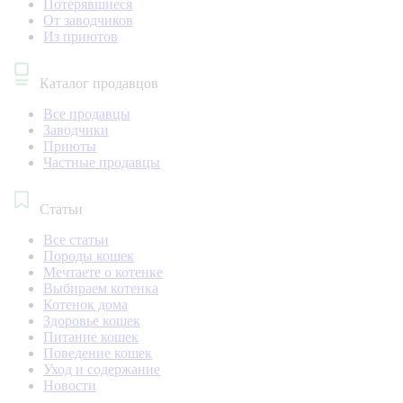
Потерявшиеся
От заводчиков
Из приютов
Каталог продавцов
Все продавцы
Заводчики
Приюты
Частные продавцы
Статьи
Все статьи
Породы кошек
Мечтаете о котенке
Выбираем котенка
Котенок дома
Здоровье кошек
Питание кошек
Поведение кошек
Уход и содержание
Новости