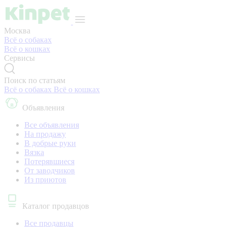
Москва
Всё о собаках
Всё о кошках
Сервисы
Поиск по статьям
Всё о собаках
Всё о кошках
Объявления
Все объявления
На продажу
В добрые руки
Вязка
Потерявшиеся
От заводчиков
Из приютов
Каталог продавцов
Все продавцы