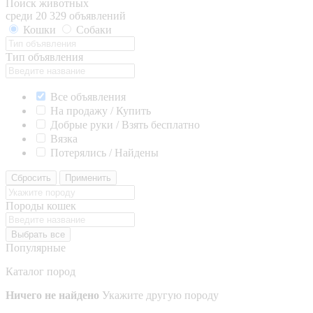
Поиск животных
среди 20 329 объявлений
Кошки
Собаки
Тип объявления
Все объявления
На продажу / Купить
Добрые руки / Взять бесплатно
Вязка
Потерялись / Найдены
Сбросить
Применить
Породы кошек
Выбрать все
Популярные
Каталог пород
Ничего не найдено
Укажите другую породу