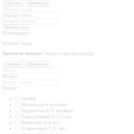
Сбросить
Применить
Породы собак
Выбрать все
Популярные
Каталог пород
Ничего не найдено
Укажите другую породу
Сбросить
Применить
Возраст
Возраст
Любой
Малыш (до 6 месяцев)
Подросток (6-11 месяцев)
Взрослеющий (1-3 года)
Взрослый (4-6 лет)
Стареющий (7-11 лет)