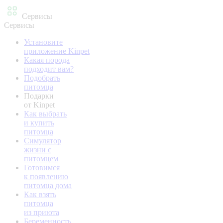
Сервисы
Сервисы
Установите
приложение Kinpet
Какая порода
подходит вам?
Подобрать
питомца
Подарки
от Kinpet
Как выбрать
и купить
питомца
Симулятор
жизни с
питомцем
Готовимся
к появлению
питомца дома
Как взять
питомца
из приюта
Беременность