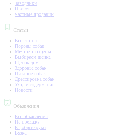
Заводчики
Приюты
Частные продавцы
Статьи
Все статьи
Породы собак
Мечтаете о щенке
Выбираем щенка
Щенок дома
Здоровье собак
Питание собак
Дрессировка собак
Уход и содержание
Новости
Объявления
Все объявления
На продажу
В добрые руки
Вязка