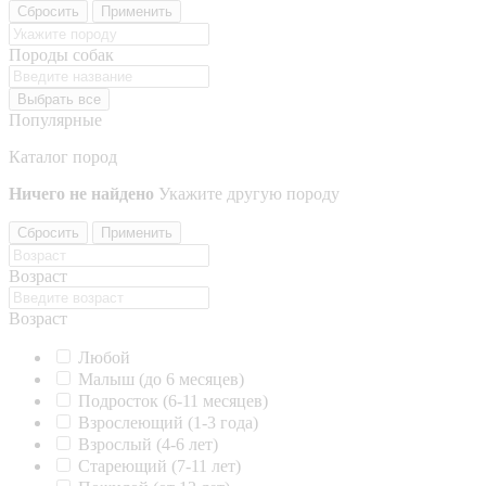
Сбросить
Применить
Породы собак
Выбрать все
Популярные
Каталог пород
Ничего не найдено
Укажите другую породу
Сбросить
Применить
Возраст
Возраст
Любой
Малыш (до 6 месяцев)
Подросток (6-11 месяцев)
Взрослеющий (1-3 года)
Взрослый (4-6 лет)
Стареющий (7-11 лет)