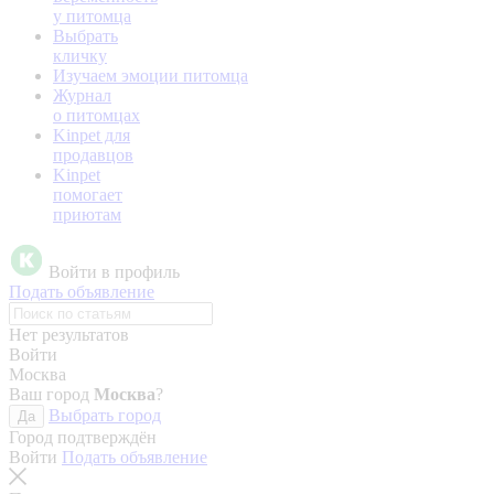
у питомца
Выбрать
кличку
Изучаем эмоции питомца
Журнал
о питомцах
Kinpet для
продавцов
Kinpet
помогает
приютам
Войти в профиль
Подать объявление
Нет результатов
Войти
Москва
Ваш город
Москва
?
Выбрать город
Да
Город подтверждён
Войти
Подать объявление