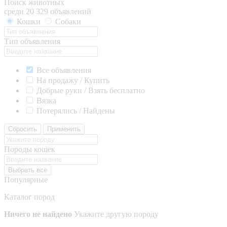
Поиск животных
среди 20 329 объявлений
Кошки
Собаки
Тип объявления
Все объявления
На продажу / Купить
Добрые руки / Взять бесплатно
Вязка
Потерялись / Найдены
Сбросить
Применить
Породы кошек
Выбрать все
Популярные
Каталог пород
Ничего не найдено
Укажите другую породу