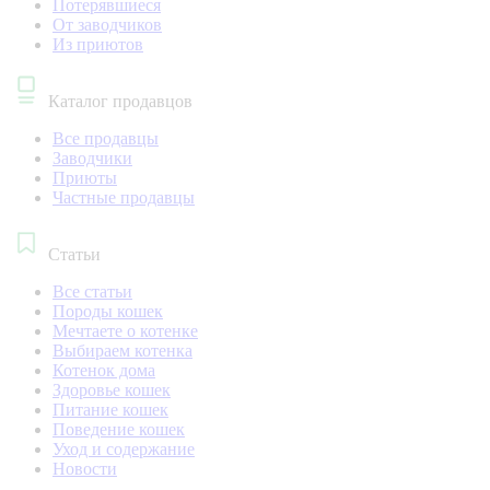
Потерявшиеся
От заводчиков
Из приютов
Каталог продавцов
Все продавцы
Заводчики
Приюты
Частные продавцы
Статьи
Все статьи
Породы кошек
Мечтаете о котенке
Выбираем котенка
Котенок дома
Здоровье кошек
Питание кошек
Поведение кошек
Уход и содержание
Новости