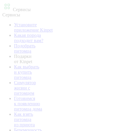
Сервисы
Сервисы
Установите
приложение Kinpet
Какая порода
подходит вам?
Подобрать
питомца
Подарки
от Kinpet
Как выбрать
и купить
питомца
Симулятор
жизни с
питомцем
Готовимся
к появлению
питомца дома
Как взять
питомца
из приюта
Беременность