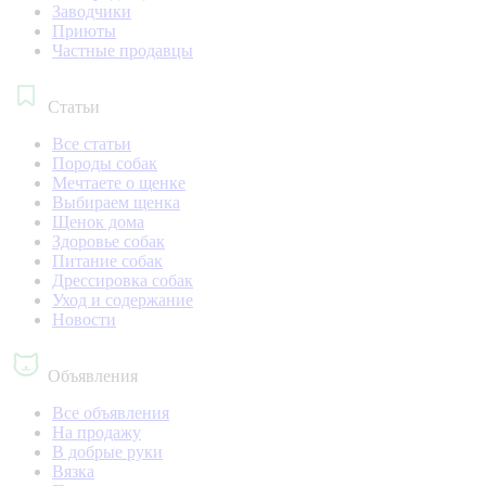
Заводчики
Приюты
Частные продавцы
Статьи
Все статьи
Породы собак
Мечтаете о щенке
Выбираем щенка
Щенок дома
Здоровье собак
Питание собак
Дрессировка собак
Уход и содержание
Новости
Объявления
Все объявления
На продажу
В добрые руки
Вязка