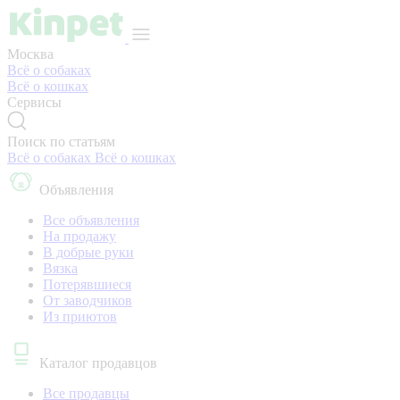
Москва
Всё о собаках
Всё о кошках
Сервисы
Поиск по статьям
Всё о собаках
Всё о кошках
Объявления
Все объявления
На продажу
В добрые руки
Вязка
Потерявшиеся
От заводчиков
Из приютов
Каталог продавцов
Все продавцы