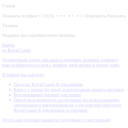
Глазов
Показать телефон
+7 (919) ⚬⚬⚬ ⚬⚬ ⚬⚬
Позвонить
Написать
Татьяна
Подарки при приобретении питомца
Набор
от Royal Canin
Подарочный набор для вашего питомца, который поможет
вам позаботиться о нем с первых дней жизни в новом доме.
В наборе вы найдете:
Продукт Royal Canin ® для щенков,
Книгу о щенке по уходу и воспитанию вашего питомца,
Ветеринарный паспорт для щенка
Простую и понятную инструкцию по использованию
специального предложения на 1-ую покупку продукта
Royal Canin ® для щенков со скидкой.
Пусть ваш питомец вырастит здоровым и счастливым!