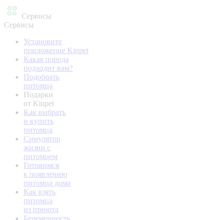
Сервисы
Сервисы
Установите
приложение Kinpet
Какая порода
подходит вам?
Подобрать
питомца
Подарки
от Kinpet
Как выбрать
и купить
питомца
Симулятор
жизни с
питомцем
Готовимся
к появлению
питомца дома
Как взять
питомца
из приюта
Беременность