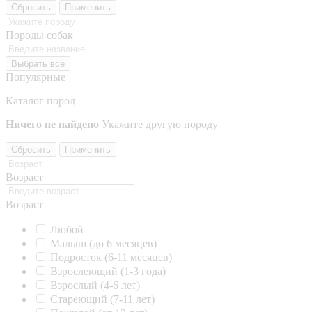
Сбросить
Применить
Породы собак
Выбрать все
Популярные
Каталог пород
Ничего не найдено
Укажите другую породу
Сбросить
Применить
Возраст
Возраст
Любой
Малыш (до 6 месяцев)
Подросток (6-11 месяцев)
Взрослеющий (1-3 года)
Взрослый (4-6 лет)
Стареющий (7-11 лет)