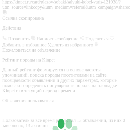
https://kinpet.ru/card/glazov/sobaki/salyuki-kobel-varis-121938/?
utm_source=linkcopy&utm_medium=referral&utm_campaign=sharec
Ссылка скопирована
Действия
Позвонить
Написать сообщение
Поделиться
Добавить в избранное
Удалить из избранного
Пожаловаться на объявление
Рейтинг породы на Kinpet
Данный рейтинг формируется на основе частоты
упоминаний, поиска породы посетителями на сайте,
посещаемости объявлений и других параметрах, которые
помогают определить популярность породы на площадке
Kinpet.ru в текущий период времени.
Объявления пользователя
Пользователь за все время разместил 13 объявлений, из них 0
завершено, 13 активны.