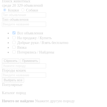
Поиск животных
среди 20 329 объявлений
Кошки
Собаки
Тип объявления
Все объявления
На продажу / Купить
Добрые руки / Взять бесплатно
Вязка
Потерялись / Найдены
Сбросить
Применить
Породы кошек
Выбрать все
Популярные
Каталог пород
Ничего не найдено
Укажите другую породу