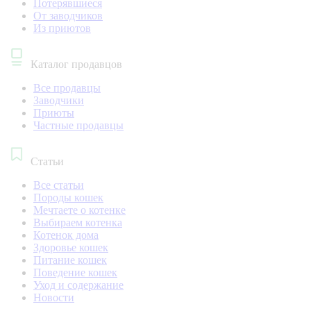
Потерявшиеся
От заводчиков
Из приютов
Каталог продавцов
Все продавцы
Заводчики
Приюты
Частные продавцы
Статьи
Все статьи
Породы кошек
Мечтаете о котенке
Выбираем котенка
Котенок дома
Здоровье кошек
Питание кошек
Поведение кошек
Уход и содержание
Новости