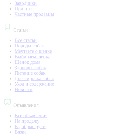
Заводчики
Приюты
Частные продавцы
Статьи
Все статьи
Породы собак
Мечтаете о щенке
Выбираем щенка
Щенок дома
Здоровье собак
Питание собак
Дрессировка собак
Уход и содержание
Новости
Объявления
Все объявления
На продажу
В добрые руки
Вязка