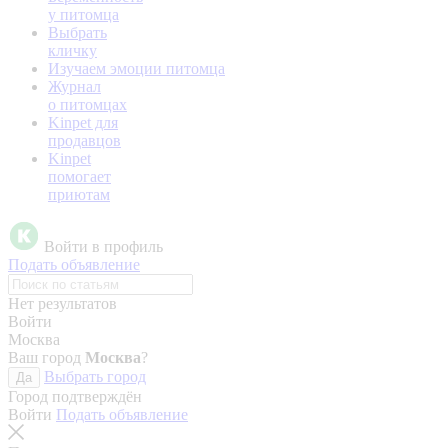
у питомца
Выбрать
кличку
Изучаем эмоции питомца
Журнал
о питомцах
Kinpet для
продавцов
Kinpet
помогает
приютам
Войти в профиль
Подать объявление
Нет результатов
Войти
Москва
Ваш город
Москва
?
Выбрать город
Да
Город подтверждён
Войти
Подать объявление