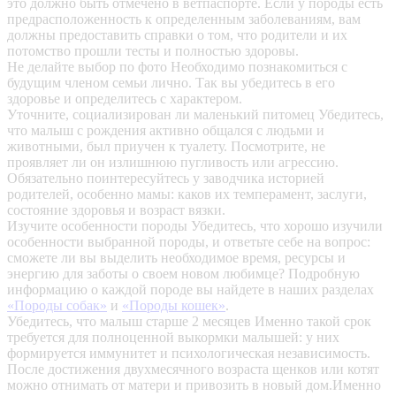
это должно быть отмечено в ветпаспорте. Если у породы есть
предрасположенность к определенным заболеваниям, вам
должны предоставить справки о том, что родители и их
потомство прошли тесты и полностью здоровы.
Не делайте выбор по фото
Необходимо познакомиться с
будущим членом семьи лично. Так вы убедитесь в его
здоровье и определитесь с характером.
Уточните, социализирован ли маленький питомец
Убедитесь,
что малыш с рождения активно общался с людьми и
животными, был приучен к туалету. Посмотрите, не
проявляет ли он излишнюю пугливость или агрессию.
Обязательно поинтересуйтесь у заводчика историей
родителей, особенно мамы: каков их темперамент, заслуги,
состояние здоровья и возраст вязки.
Изучите особенности породы
Убедитесь, что хорошо изучили
особенности выбранной породы, и ответьте себе на вопрос:
сможете ли вы выделить необходимое время, ресурсы и
энергию для заботы о своем новом любимце? Подробную
информацию о каждой породе вы найдете в наших разделах
«Породы собак»
и
«Породы кошек»
.
Убедитесь, что малыш старше 2 месяцев
Именно такой срок
требуется для полноценной выкормки малышей: у них
формируется иммунитет и психологическая независимость.
После достижения двухмесячного возраста щенков или котят
можно отнимать от матери и привозить в новый дом.Именно