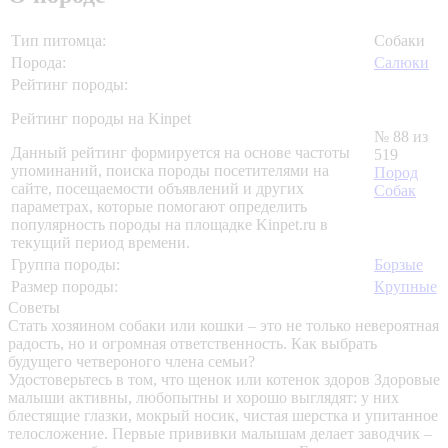
Тип питомца:
Собаки
Порода:
Салюки
Рейтинг породы:
Рейтинг породы на Kinpet
№ 88 из
Данный рейтинг формируется на основе частоты
519
упоминаний, поиска породы посетителями на
Пород
сайте, посещаемости объявлений и других
Собак
параметрах, которые помогают определить
популярность породы на площадке Kinpet.ru в
текущий период времени.
Группа породы:
Борзые
Размер породы:
Крупные
Советы
Стать хозяином собаки или кошки – это не только невероятная
радость, но и огромная ответственность. Как выбрать
будущего четвероного члена семьи?
Удостоверьтесь в том, что щенок или котенок здоров
Здоровые
малыши активны, любопытны и хорошо выглядят: у них
блестящие глазки, мокрый носик, чистая шерстка и упитанное
телосложение. Первые прививки малышам делает заводчик –