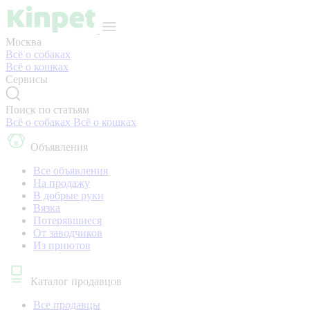
Москва
Всё о собаках
Всё о кошках
Сервисы
Поиск по статьям
Всё о собаках
Всё о кошках
Объявления
Все объявления
На продажу
В добрые руки
Вязка
Потерявшиеся
От заводчиков
Из приютов
Каталог продавцов
Все продавцы