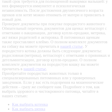
такой срок требуется для полноценной выкормки малышей: у
них формируется иммунитет и психологическая
независимость. После достижения двухмесячного возраста
щенков или котят можно отнимать от матери и привозить в
новый дом.
Проверьте документы при покупке породистого животного
Обязательный перечень документов для щенка: ветпаспорт с
отметками о вакцинации, договор купли-продажи, метрика,
акт вязки родителей и актировка. В питомниках щенкам
также проставляют клеймо. О полном комплекте документов
на собаку вы можете прочитать в
нашей статье
.
У
породистого котика должны быть следующие документы:
родословная (метрика), ветпаспорт с отметками о прививках и
дегельминтизации, договор купли-продажи. О полном
комплекте документов на породистую кошку вы можете
прочитать в
нашей статье
.
Приобретайте породистых животных только в
специализированных питомниках или у проверенных
заводчиков. Если у вас есть подозрения на мошеннические
действия – сразу же сообщите нам.
Подробнее о том, как
выбрать здорового и чистокровного питомца, читайте в
наших статьях:
Как выбрать котенка
Как выбрать щенка