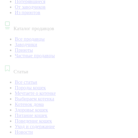
Потерявшиеся
От заводчиков
Из приютов
Каталог продавцов
Все продавцы
Заводчики
Приюты
Частные продавцы
Статьи
Все статьи
Породы кошек
Мечтаете о котенке
Выбираем котенка
Котенок дома
Здоровье кошек
Питание кошек
Поведение кошек
Уход и содержание
Новости