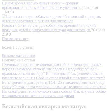
Щенок дома
Сколько живут мопсы – средняя
продолжительность жизни и как ее увеличить
24 апреля
1 607
0
Новости
Сити-го-сан для собак: как древний японский
праздник детей превратился в ритуал для питомцев
30 июля
219
0
Посмотреть все
Более 1 500 статей
Больше материалов
Популярные статьи
Смешные и красивые клички для собак: имена для разных
пород и размеров
Разведение собак на продажу: основы,
правила, есть ли выгода?
Клички для собак-девочек: самые
классные варианты
Собака стала вялой и потеряла аппетит?
Есть причины для тревоги
ТОП-25 гипоаллергенных пород
собак
Желтая рвота у собаки: возможные причины и лечение
На какой день течки нужно вязать собаку
Как отучить собаку
от привычки писать на кровать или диван
Бельгийская овчарка малинуа: