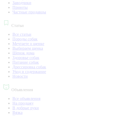
Заводчики
Приюты
Частные продавцы
Статьи
Все статьи
Породы собак
Мечтаете о щенке
Выбираем щенка
Щенок дома
Здоровье собак
Питание собак
Дрессировка собак
Уход и содержание
Новости
Объявления
Все объявления
На продажу
В добрые руки
Вязка