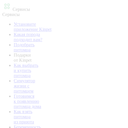
Сервисы
Сервисы
Установите
приложение Kinpet
Какая порода
подходит вам?
Подобрать
питомца
Подарки
от Kinpet
Как выбрать
и купить
питомца
Симулятор
жизни с
питомцем
Готовимся
к появлению
питомца дома
Как взять
питомца
из приюта
Беременность