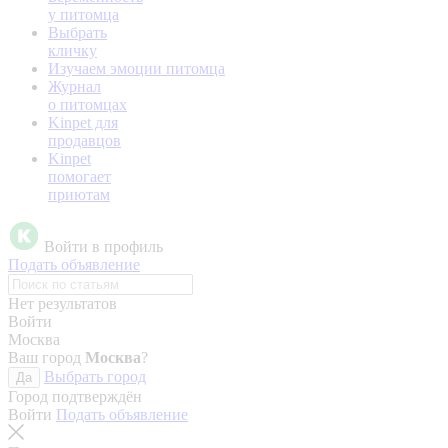
у питомца
Выбрать
кличку
Изучаем эмоции питомца
Журнал
о питомцах
Kinpet для
продавцов
Kinpet
помогает
приютам
Войти в профиль
Подать объявление
Нет результатов
Войти
Москва
Ваш город
Москва
?
Выбрать город
Да
Город подтверждён
Войти
Подать объявление