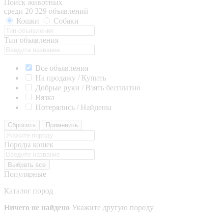
Поиск животных
среди 20 329 объявлений
Кошки
Собаки
Тип объявления
Все объявления
На продажу / Купить
Добрые руки / Взять бесплатно
Вязка
Потерялись / Найдены
Сбросить
Применить
Породы кошек
Выбрать все
Популярные
Каталог пород
Ничего не найдено
Укажите другую породу