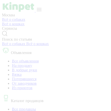
Москва
Всё о собаках
Всё о кошках
Сервисы
Поиск по статьям
Всё о собаках
Всё о кошках
Объявления
Все объявления
На продажу
В добрые руки
Вязка
Потерявшиеся
От заводчиков
Из приютов
Каталог продавцов
Все продавцы