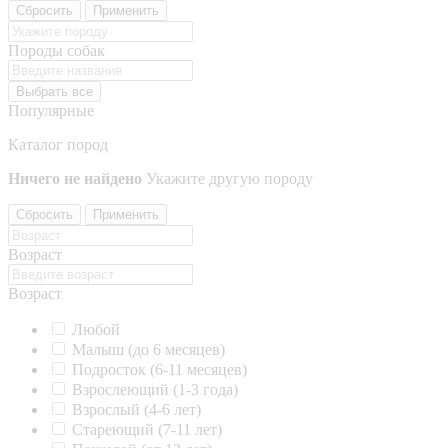
Сбросить
Применить
Породы собак
Выбрать все
Популярные
Каталог пород
Ничего не найдено
Укажите другую породу
Сбросить
Применить
Возраст
Возраст
Любой
Малыш (до 6 месяцев)
Подросток (6-11 месяцев)
Взрослеющий (1-3 года)
Взрослый (4-6 лет)
Стареющий (7-11 лет)