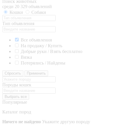
Поиск животных
среди 20 329 объявлений
Кошки
Собаки
Тип объявления
Все объявления
На продажу / Купить
Добрые руки / Взять бесплатно
Вязка
Потерялись / Найдены
Сбросить
Применить
Породы кошек
Выбрать все
Популярные
Каталог пород
Ничего не найдено
Укажите другую породу