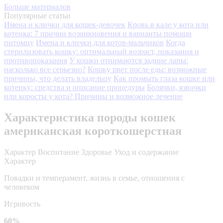
Больше материалов
Популярные статьи
Имена и клички для кошек-девочек
Кровь в кале у кота или
котенка: 7 причин возникновения и варианты помощи
питомцу
Имена и клички для котов-мальчиков
Когда
стерилизовать кошку: оптимальный возраст, показания и
противопоказания
У кошки отнимаются задние лапы:
насколько все серьезно?
Кошку рвет после еды: возможные
причины, что делать владельцу
Как промыть глаза кошке или
котенку: средства и описание процедуры
Болячки, язвочки
или коросты у кота? Причины и возможное лечение
Характеристика породы кошек
американская короткошерстная
Характер
Воспитание
Здоровье
Уход и содержание
Характер
Повадки и темперамент, жизнь в семье, отношения с
человеком
Игривость
60%