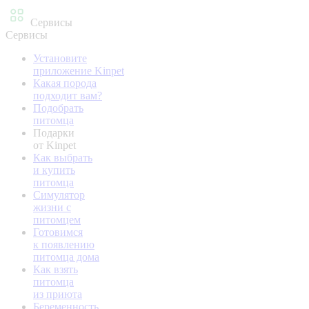
Сервисы
Сервисы
Установите
приложение Kinpet
Какая порода
подходит вам?
Подобрать
питомца
Подарки
от Kinpet
Как выбрать
и купить
питомца
Симулятор
жизни с
питомцем
Готовимся
к появлению
питомца дома
Как взять
питомца
из приюта
Беременность