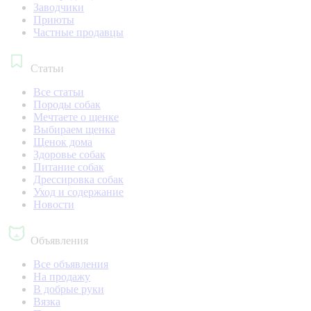
Заводчики
Приюты
Частные продавцы
Статьи
Все статьи
Породы собак
Мечтаете о щенке
Выбираем щенка
Щенок дома
Здоровье собак
Питание собак
Дрессировка собак
Уход и содержание
Новости
Объявления
Все объявления
На продажу
В добрые руки
Вязка