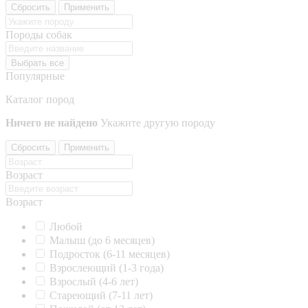
Сбросить
Применить
Породы собак
Выбрать все
Популярные
Каталог пород
Ничего не найдено
Укажите другую породу
Сбросить
Применить
Возраст
Возраст
Любой
Малыш (до 6 месяцев)
Подросток (6-11 месяцев)
Взрослеющий (1-3 года)
Взрослый (4-6 лет)
Стареющий (7-11 лет)