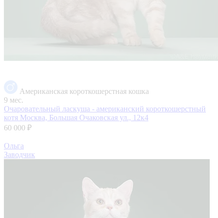
Американская короткошерстная кошка
9 мес.
Очаровательный ласкуша - американский короткошерстный
котя
Москва, Большая Очаковская ул., 12к4
60 000 ₽
Ольга
Заводчик