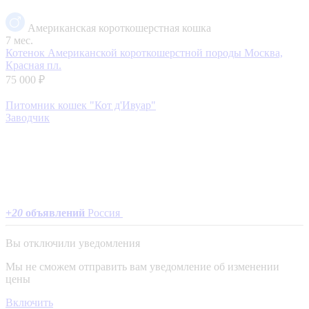
Американская короткошерстная кошка
7 мес.
Котенок Американской короткошерстной породы
Москва,
Красная пл.
75 000 ₽
Питомник кошек "Кот д'Ивуар"
Заводчик
+
20
объявлений
Россия
Вы отключили уведомления
Мы не сможем отправить вам уведомление об изменении
цены
Включить