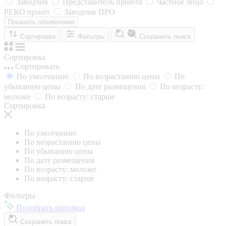
Заводчик
Представитель приюта
Частное лицо
РЕКО приют
Заводчик ПРО
Показать объявления
Сортировка
Фильтры
Сохранить поиск
Сортировка
Сортировать
По умолчанию
По возрастанию цены
По
убыванию цены
По дате размещения
По возрасту:
моложе
По возрасту: старше
Сортировка
По умолчанию
По возрастанию цены
По убыванию цены
По дате размещения
По возрасту: моложе
По возрасту: старше
Фильтры
Подобрать питомца
Сохранить поиск