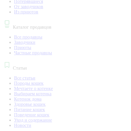
Потерявшиеся
От заводчиков
Из приютов
Каталог продавцов
Все продавцы
Заводчики
Приюты
Частные продавцы
Статьи
Все статьи
Породы кошек
Мечтаете о котенке
Выбираем котенка
Котенок дома
Здоровье кошек
Питание кошек
Поведение кошек
Уход и содержание
Новости