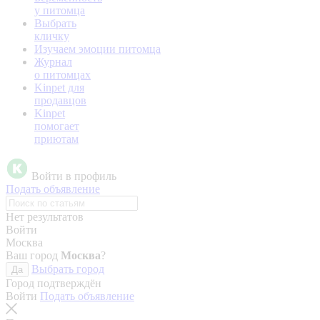
у питомца
Выбрать
кличку
Изучаем эмоции питомца
Журнал
о питомцах
Kinpet для
продавцов
Kinpet
помогает
приютам
Войти в профиль
Подать объявление
Нет результатов
Войти
Москва
Ваш город
Москва
?
Выбрать город
Да
Город подтверждён
Войти
Подать объявление