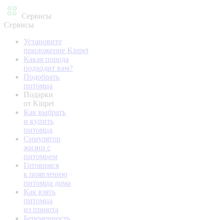
Сервисы
Сервисы
Установите
приложение Kinpet
Какая порода
подходит вам?
Подобрать
питомца
Подарки
от Kinpet
Как выбрать
и купить
питомца
Симулятор
жизни с
питомцем
Готовимся
к появлению
питомца дома
Как взять
питомца
из приюта
Беременность