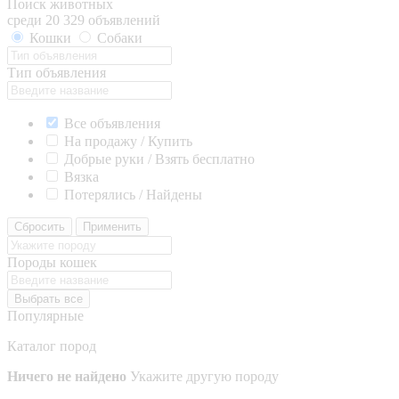
Поиск животных
среди 20 329 объявлений
Кошки
Собаки
Тип объявления
Все объявления
На продажу / Купить
Добрые руки / Взять бесплатно
Вязка
Потерялись / Найдены
Сбросить
Применить
Породы кошек
Выбрать все
Популярные
Каталог пород
Ничего не найдено
Укажите другую породу