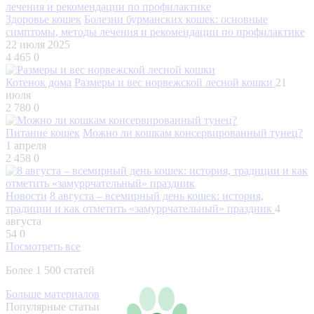
Здоровье кошек
Болезни бурманских кошек: основные
симптомы, методы лечения и рекомендации по профилактике
22 июля 2025
4 465
0
Котенок дома
Размеры и вес норвежской лесной кошки
21
июля
2 780
0
Питание кошек
Можно ли кошкам консервированный тунец?
1 апреля
2 458
0
Новости
8 августа – всемирный день кошек: история,
традиции и как отметить «замуррчательный» праздник
4
августа
54
0
Посмотреть все
Более 1 500 статей
Больше материалов
Популярные статьи