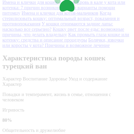
Имена и клички для кошек-девочек
Кровь в кале у кота или
котенка: 7 причин возникновения и варианты помощи
питомцу
Имена и клички для котов-мальчиков
Когда
стерилизовать кошку: оптимальный возраст, показания и
противопоказания
У кошки отнимаются задние лапы:
насколько все серьезно?
Кошку рвет после еды: возможные
причины, что делать владельцу
Как промыть глаза кошке или
котенку: средства и описание процедуры
Болячки, язвочки
или коросты у кота? Причины и возможное лечение
Характеристика породы кошек
турецкий ван
Характер
Воспитание
Здоровье
Уход и содержание
Характер
Повадки и темперамент, жизнь в семье, отношения с
человеком
Игривость
80%
Общительность и дружелюбие