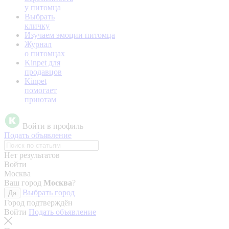
у питомца
Выбрать
кличку
Изучаем эмоции питомца
Журнал
о питомцах
Kinpet для
продавцов
Kinpet
помогает
приютам
Войти в профиль
Подать объявление
Нет результатов
Войти
Москва
Ваш город
Москва
?
Выбрать город
Да
Город подтверждён
Войти
Подать объявление