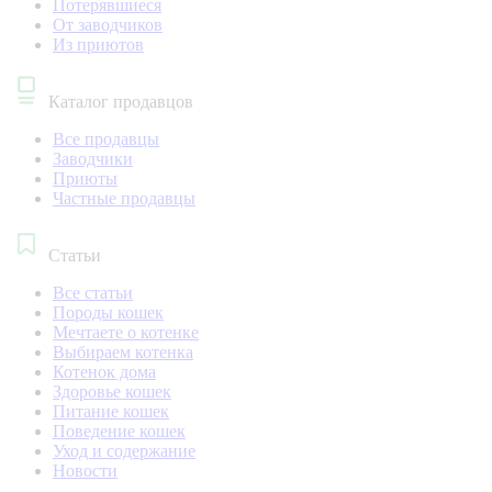
Потерявшиеся
От заводчиков
Из приютов
Каталог продавцов
Все продавцы
Заводчики
Приюты
Частные продавцы
Статьи
Все статьи
Породы кошек
Мечтаете о котенке
Выбираем котенка
Котенок дома
Здоровье кошек
Питание кошек
Поведение кошек
Уход и содержание
Новости