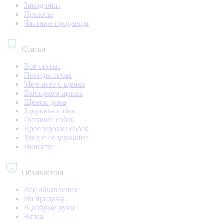
Заводчики
Приюты
Частные продавцы
Статьи
Все статьи
Породы собак
Мечтаете о щенке
Выбираем щенка
Щенок дома
Здоровье собак
Питание собак
Дрессировка собак
Уход и содержание
Новости
Объявления
Все объявления
На продажу
В добрые руки
Вязка