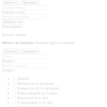
Сбросить
Применить
Породы собак
Выбрать все
Популярные
Каталог пород
Ничего не найдено
Укажите другую породу
Сбросить
Применить
Возраст
Возраст
Любой
Малыш (до 6 месяцев)
Подросток (6-11 месяцев)
Взрослеющий (1-3 года)
Взрослый (4-6 лет)
Стареющий (7-11 лет)