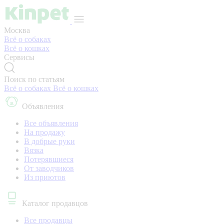
Москва
Всё о собаках
Всё о кошках
Сервисы
Поиск по статьям
Всё о собаках
Всё о кошках
Объявления
Все объявления
На продажу
В добрые руки
Вязка
Потерявшиеся
От заводчиков
Из приютов
Каталог продавцов
Все продавцы