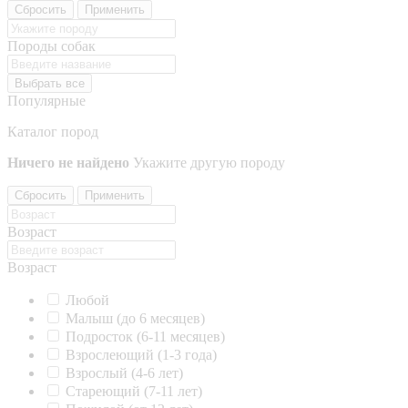
Сбросить
Применить
Породы собак
Выбрать все
Популярные
Каталог пород
Ничего не найдено
Укажите другую породу
Сбросить
Применить
Возраст
Возраст
Любой
Малыш (до 6 месяцев)
Подросток (6-11 месяцев)
Взрослеющий (1-3 года)
Взрослый (4-6 лет)
Стареющий (7-11 лет)