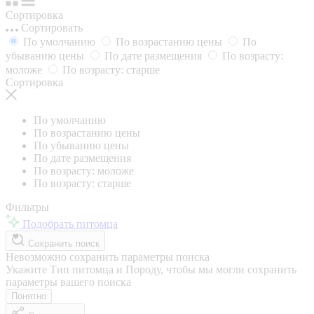
Сортировка
Сортировать
По умолчанию
По возрастанию цены
По
убыванию цены
По дате размещения
По возрасту:
моложе
По возрасту: старше
Сортировка
По умолчанию
По возрастанию цены
По убыванию цены
По дате размещения
По возрасту: моложе
По возрасту: старше
Фильтры
Подобрать питомца
Сохранить поиск
Невозможно сохранить параметры поиска
Укажите Тип питомца и Породу, чтобы мы могли сохранить
параметры вашего поиска
Понятно