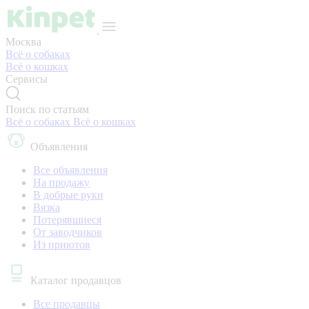
Москва
Всё о собаках
Всё о кошках
Сервисы
Поиск по статьям
Всё о собаках
Всё о кошках
Объявления
Все объявления
На продажу
В добрые руки
Вязка
Потерявшиеся
От заводчиков
Из приютов
Каталог продавцов
Все продавцы