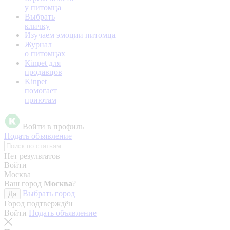
у питомца
Выбрать
кличку
Изучаем эмоции питомца
Журнал
о питомцах
Kinpet для
продавцов
Kinpet
помогает
приютам
Войти в профиль
Подать объявление
Нет результатов
Войти
Москва
Ваш город
Москва
?
Выбрать город
Да
Город подтверждён
Войти
Подать объявление