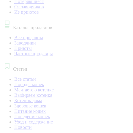
Потерявшиеся
От заводчиков
Из приютов
Каталог продавцов
Все продавцы
Заводчики
Приюты
Частные продавцы
Статьи
Все статьи
Породы кошек
Мечтаете о котенке
Выбираем котенка
Котенок дома
Здоровье кошек
Питание кошек
Поведение кошек
Уход и содержание
Новости