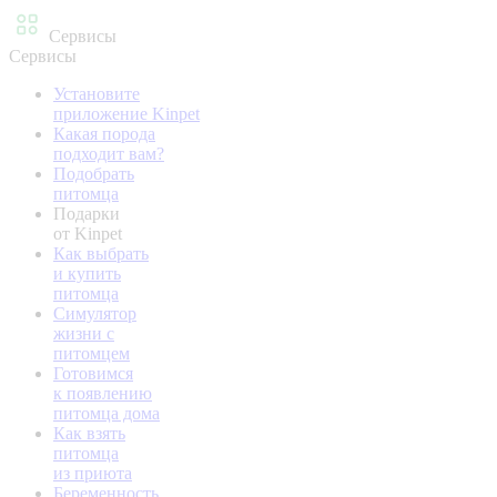
Сервисы
Сервисы
Установите
приложение Kinpet
Какая порода
подходит вам?
Подобрать
питомца
Подарки
от Kinpet
Как выбрать
и купить
питомца
Симулятор
жизни с
питомцем
Готовимся
к появлению
питомца дома
Как взять
питомца
из приюта
Беременность