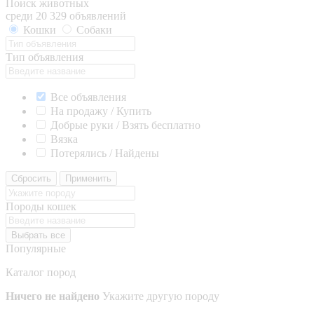
Поиск животных
среди 20 329 объявлений
Кошки
Собаки
Тип объявления
Все объявления
На продажу / Купить
Добрые руки / Взять бесплатно
Вязка
Потерялись / Найдены
Сбросить
Применить
Породы кошек
Выбрать все
Популярные
Каталог пород
Ничего не найдено
Укажите другую породу