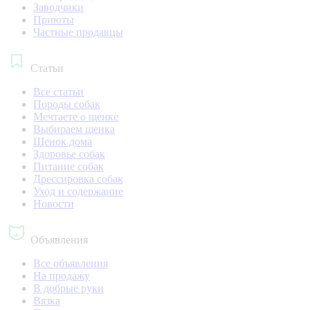
Заводчики
Приюты
Частные продавцы
Статьи
Все статьи
Породы собак
Мечтаете о щенке
Выбираем щенка
Щенок дома
Здоровье собак
Питание собак
Дрессировка собак
Уход и содержание
Новости
Объявления
Все объявления
На продажу
В добрые руки
Вязка