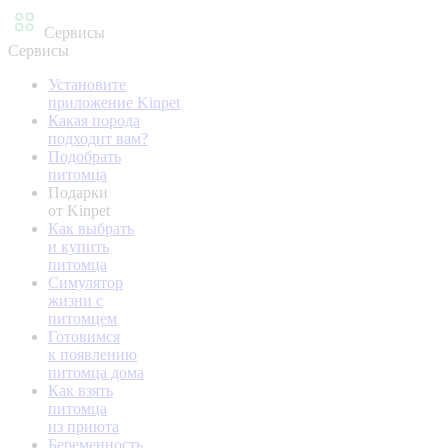
Сервисы
Сервисы
Установите
приложение Kinpet
Какая порода
подходит вам?
Подобрать
питомца
Подарки
от Kinpet
Как выбрать
и купить
питомца
Симулятор
жизни с
питомцем
Готовимся
к появлению
питомца дома
Как взять
питомца
из приюта
Беременность