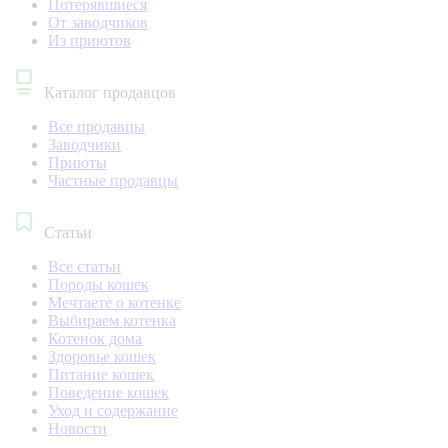
Потерявшиеся
От заводчиков
Из приютов
Каталог продавцов
Все продавцы
Заводчики
Приюты
Частные продавцы
Статьи
Все статьи
Породы кошек
Мечтаете о котенке
Выбираем котенка
Котенок дома
Здоровье кошек
Питание кошек
Поведение кошек
Уход и содержание
Новости