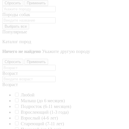
Сбросить
Применить
Породы собак
Выбрать все
Популярные
Каталог пород
Ничего не найдено
Укажите другую породу
Сбросить
Применить
Возраст
Возраст
Любой
Малыш (до 6 месяцев)
Подросток (6-11 месяцев)
Взрослеющий (1-3 года)
Взрослый (4-6 лет)
Стареющий (7-11 лет)