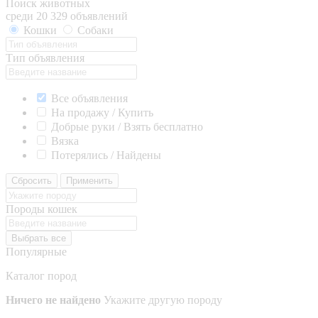
Поиск животных
среди 20 329 объявлений
Кошки
Собаки
Тип объявления
Все объявления
На продажу / Купить
Добрые руки / Взять бесплатно
Вязка
Потерялись / Найдены
Сбросить
Применить
Породы кошек
Выбрать все
Популярные
Каталог пород
Ничего не найдено
Укажите другую породу