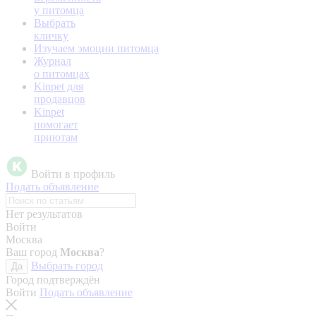
у питомца
Выбрать
кличку
Изучаем эмоции питомца
Журнал
о питомцах
Kinpet для
продавцов
Kinpet
помогает
приютам
Войти в профиль
Подать объявление
Нет результатов
Войти
Москва
Ваш город
Москва
?
Выбрать город
Да
Город подтверждён
Войти
Подать объявление