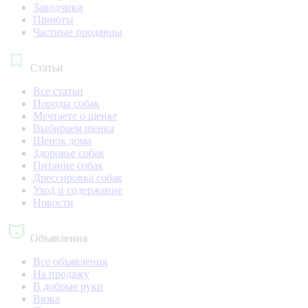
Заводчики
Приюты
Частные продавцы
Статьи
Все статьи
Породы собак
Мечтаете о щенке
Выбираем щенка
Щенок дома
Здоровье собак
Питание собак
Дрессировка собак
Уход и содержание
Новости
Объявления
Все объявления
На продажу
В добрые руки
Вязка