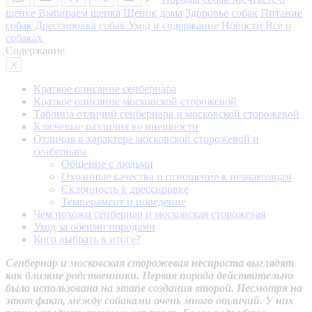
щенке
Выбираем щенка
Щенок дома
Здоровье собак
Питание
собак
Дрессировка собак
Уход и содержание
Новости
Все о
собаках
Содержание
Краткое описание сенбернара
Краткое описание московской сторожевой
Таблица отличий сенбернара и московской сторожевой
Ключевые различия во внешности
Отличия в характере московской сторожевой и
сенбернара
Общение с людьми
Охранные качества и отношение к незнакомцам
Склонность к дрессировке
Темперамент и поведение
Чем похожи сенбернар и московская сторожевая
Уход за обеими породами
Кого выбрать в итоге?
Сенбернар и московская сторожевая неспроста выглядят
как близкие родственники. Первая порода действительно
была использована на этапе создания второй. Несмотря на
этот факт, между собаками очень много отличий. У них