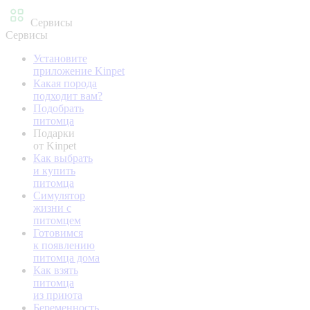
Сервисы
Сервисы
Установите
приложение Kinpet
Какая порода
подходит вам?
Подобрать
питомца
Подарки
от Kinpet
Как выбрать
и купить
питомца
Симулятор
жизни с
питомцем
Готовимся
к появлению
питомца дома
Как взять
питомца
из приюта
Беременность