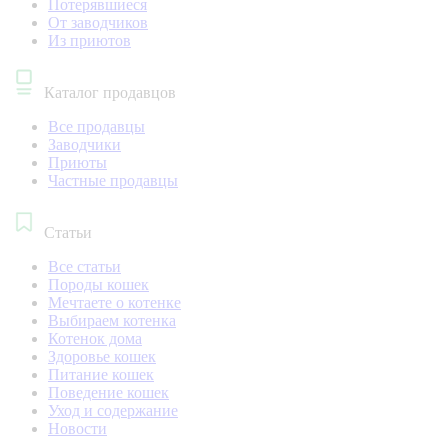
Потерявшиеся
От заводчиков
Из приютов
Каталог продавцов
Все продавцы
Заводчики
Приюты
Частные продавцы
Статьи
Все статьи
Породы кошек
Мечтаете о котенке
Выбираем котенка
Котенок дома
Здоровье кошек
Питание кошек
Поведение кошек
Уход и содержание
Новости