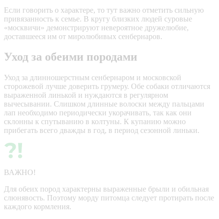
Если говорить о характере, то тут важно отметить сильную
привязанность к семье. В кругу близких людей суровые
«москвичи» демонстрируют невероятное дружелюбие,
доставшееся им от миролюбивых сенбернаров.
Уход за обеими породами
Уход за длинношерстным сенбернаром и московской
сторожевой лучше доверить грумеру. Обе собаки отличаются
выраженной линькой и нуждаются в регулярном
вычесывании. Слишком длинные волоски между пальцами
лап необходимо периодически укорачивать, так как они
склонны к спутыванию в колтуны. К купанию можно
прибегать всего дважды в год, в период сезонной линьки.
ВАЖНО!
Для обеих пород характерны выраженные брыли и обильная
слюнявость. Поэтому морду питомца следует протирать после
каждого кормления.