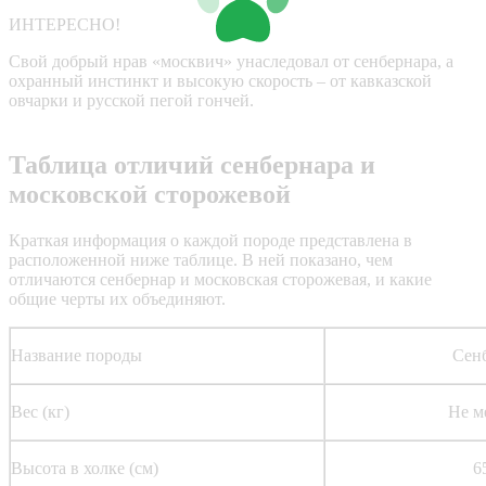
ИНТЕРЕСНО!
Свой добрый нрав «москвич» унаследовал от сенбернара, а
охранный инстинкт и высокую скорость – от кавказской
овчарки и русской пегой гончей.
Таблица отличий сенбернара и
московской сторожевой
Краткая информация о каждой породе представлена в
расположенной ниже таблице. В ней показано, чем
отличаются сенбернар и московская сторожевая, и какие
общие черты их объединяют.
Название породы
Сен
Вес (кг)
Не м
Высота в холке (см)
6