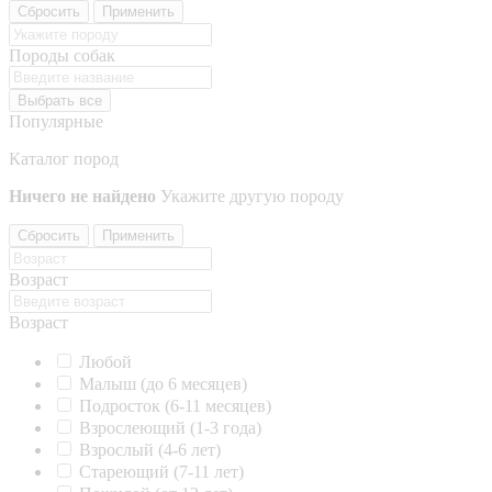
Сбросить
Применить
Породы собак
Выбрать все
Популярные
Каталог пород
Ничего не найдено
Укажите другую породу
Сбросить
Применить
Возраст
Возраст
Любой
Малыш (до 6 месяцев)
Подросток (6-11 месяцев)
Взрослеющий (1-3 года)
Взрослый (4-6 лет)
Стареющий (7-11 лет)