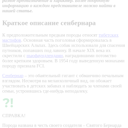
разное предназначение и характер. Более подробную
информацию о каждом представителе можно найти в
нашей статье.
Краткое описание сенбернара
К предположительным предкам породы относят
тибетских
мастифов
. Основная часть поголовья сформировалась в
Швейцарских Альпах. Здесь собак использовали для спасения
путников, попавших под лавину. В начале XIX века их
скрестили с
ньюфаундлендами
, наградившими потомство
более крепким здоровьем. В 1954 году выведенную монахами
породу признала FCI.
Сенбернар
– это обаятельный гигант с обманчиво печальным
взглядом. Несмотря на меланхоличный вид, он обожает
участвовать в детских забавах и наблюдать за членами своей
семьи, устроившись где-нибудь неподалеку.
СПРАВКА!
Порода названа в честь своего создателя – Святого Бернарда