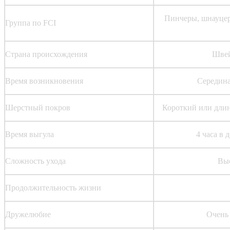
Пинчеры, шнауцер
Группа по FCI
Страна происхождения
Шве
Время возникновения
Середина
Шерстный покров
Короткий или дли
Время выгула
4 часа в 
Сложность ухода
Вы
Продолжительность жизни
Дружелюбие
Очень