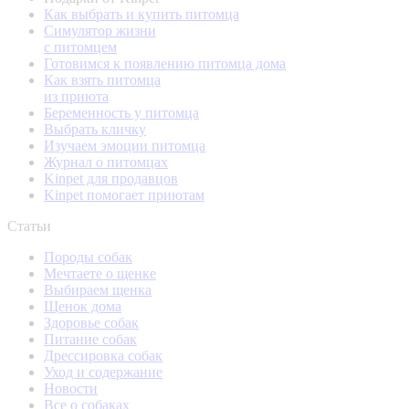
Как выбрать и купить питомца
Симулятор жизни
с питомцем
Готовимся к появлению питомца дома
Как взять питомца
из приюта
Беременность у питомца
Выбрать кличку
Изучаем эмоции питомца
Журнал о питомцах
Kinpet для продавцов
Kinpet помогает приютам
Статьи
Породы собак
Мечтаете о щенке
Выбираем щенка
Щенок дома
Здоровье собак
Питание собак
Дрессировка собак
Уход и содержание
Новости
Все о собаках