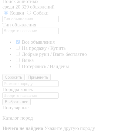
Поиск животных
среди 20 329 объявлений
Кошки
Собаки
Тип объявления
Все объявления
На продажу / Купить
Добрые руки / Взять бесплатно
Вязка
Потерялись / Найдены
Сбросить
Применить
Породы кошек
Выбрать все
Популярные
Каталог пород
Ничего не найдено
Укажите другую породу