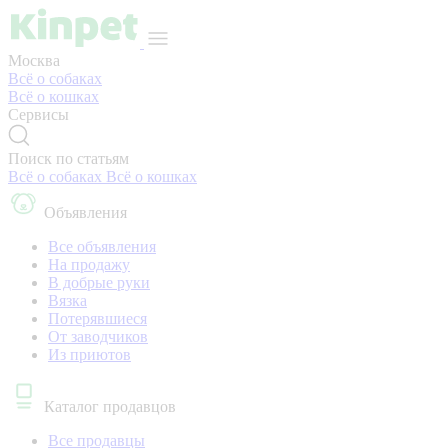
Москва
Всё о собаках
Всё о кошках
Сервисы
Поиск по статьям
Всё о собаках
Всё о кошках
Объявления
Все объявления
На продажу
В добрые руки
Вязка
Потерявшиеся
От заводчиков
Из приютов
Каталог продавцов
Все продавцы