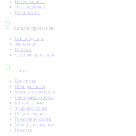
Потерявшиеся
От заводчиков
Из приютов
Каталог продавцов
Все продавцы
Заводчики
Приюты
Частные продавцы
Статьи
Все статьи
Породы кошек
Мечтаете о котенке
Выбираем котенка
Котенок дома
Здоровье кошек
Питание кошек
Поведение кошек
Уход и содержание
Новости