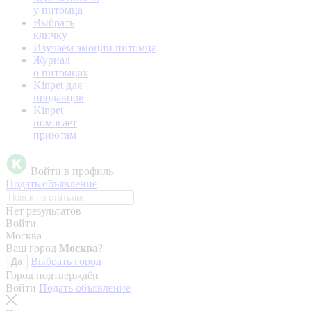
у питомца
Выбрать
кличку
Изучаем эмоции питомца
Журнал
о питомцах
Kinpet для
продавцов
Kinpet
помогает
приютам
Войти в профиль
Подать объявление
Нет результатов
Войти
Москва
Ваш город
Москва
?
Выбрать город
Да
Город подтверждён
Войти
Подать объявление