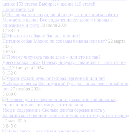
щенке
153 статьи
Выбираем щенка
119 статей
Посмотреть все
Мечтаете о щенке
Все виды зенненхундов: 4 породы с
описанием и фото
30 июля 2024
17 881
0
Питание собак
Можно ли собакам бананы или нет?
22 марта
2025
5 655
0
Дрессировка собак
Почему чихуахуа такие злые – или это не
так?
30 августа 2024
9 132
0
Выбираем щенка
Французский бульдог гипоаллергенный или
нет
27 ноября 2024
5 669
0
Уход и содержание
Сколько длится беременность у
мальтийской болонки, этапы и помощь питомцу в этот период
27 мая 2025
3 845
0