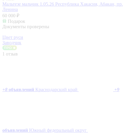
Мальтезе мальчик 1.05.26
Республика Хакасия, Абакан, пр.
Ленина
60 000 ₽
Подарок
Документы проверены
Цвет руси
Заводчик
1 отзыв
+
8
объявлений
Краснодарский край
+
9
объявлений
Южный федеральный округ