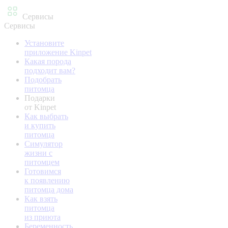
Сервисы
Сервисы
Установите
приложение Kinpet
Какая порода
подходит вам?
Подобрать
питомца
Подарки
от Kinpet
Как выбрать
и купить
питомца
Симулятор
жизни с
питомцем
Готовимся
к появлению
питомца дома
Как взять
питомца
из приюта
Беременность