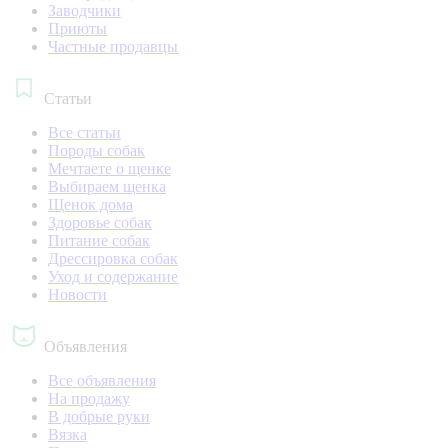
Заводчики
Приюты
Частные продавцы
Статьи
Все статьи
Породы собак
Мечтаете о щенке
Выбираем щенка
Щенок дома
Здоровье собак
Питание собак
Дрессировка собак
Уход и содержание
Новости
Объявления
Все объявления
На продажу
В добрые руки
Вязка