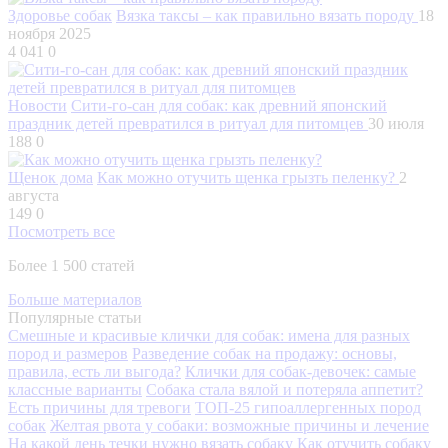
Здоровье собак
Вязка таксы – как правильно вязать породу
18
ноября 2025
4 041
0
Новости
Сити-го-сан для собак: как древний японский
праздник детей превратился в ритуал для питомцев
30 июля
188
0
Щенок дома
Как можно отучить щенка грызть пеленку?
2
августа
149
0
Посмотреть все
Более 1 500 статей
Больше материалов
Популярные статьи
Смешные и красивые клички для собак: имена для разных
пород и размеров
Разведение собак на продажу: основы,
правила, есть ли выгода?
Клички для собак-девочек: самые
классные варианты
Собака стала вялой и потеряла аппетит?
Есть причины для тревоги
ТОП-25 гипоаллергенных пород
собак
Желтая рвота у собаки: возможные причины и лечение
На какой день течки нужно вязать собаку
Как отучить собаку