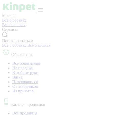
Москва
Всё о собаках
Всё о кошках
Сервисы
Поиск по статьям
Всё о собаках
Всё о кошках
Объявления
Все объявления
На продажу
В добрые руки
Вязка
Потерявшиеся
От заводчиков
Из приютов
Каталог продавцов
Все продавцы