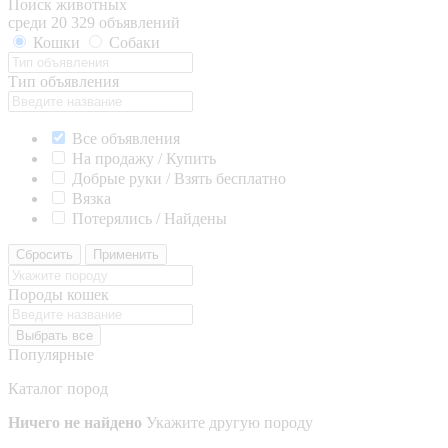
Поиск животных
среди 20 329 объявлений
Кошки
Собаки
Тип объявления
Все объявления
На продажу / Купить
Добрые руки / Взять бесплатно
Вязка
Потерялись / Найдены
Сбросить
Применить
Породы кошек
Выбрать все
Популярные
Каталог пород
Ничего не найдено
Укажите другую породу