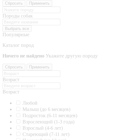
Сбросить
Применить
Породы собак
Выбрать все
Популярные
Каталог пород
Ничего не найдено
Укажите другую породу
Сбросить
Применить
Возраст
Возраст
Любой
Малыш (до 6 месяцев)
Подросток (6-11 месяцев)
Взрослеющий (1-3 года)
Взрослый (4-6 лет)
Стареющий (7-11 лет)