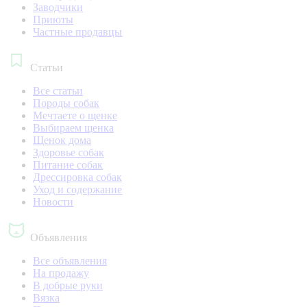
Заводчики
Приюты
Частные продавцы
Статьи
Все статьи
Породы собак
Мечтаете о щенке
Выбираем щенка
Щенок дома
Здоровье собак
Питание собак
Дрессировка собак
Уход и содержание
Новости
Объявления
Все объявления
На продажу
В добрые руки
Вязка