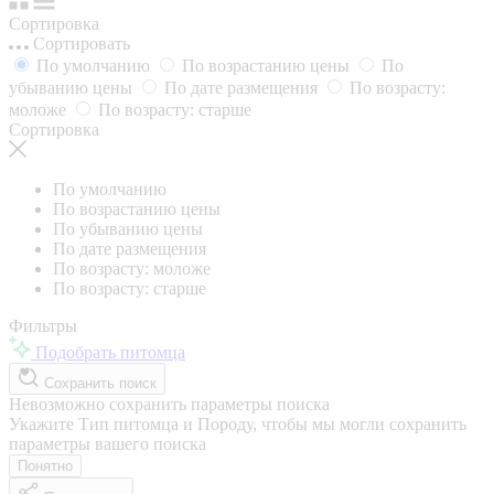
Сортировка
Сортировать
По умолчанию
По возрастанию цены
По
убыванию цены
По дате размещения
По возрасту:
моложе
По возрасту: старше
Сортировка
По умолчанию
По возрастанию цены
По убыванию цены
По дате размещения
По возрасту: моложе
По возрасту: старше
Фильтры
Подобрать питомца
Сохранить поиск
Невозможно сохранить параметры поиска
Укажите Тип питомца и Породу, чтобы мы могли сохранить
параметры вашего поиска
Понятно