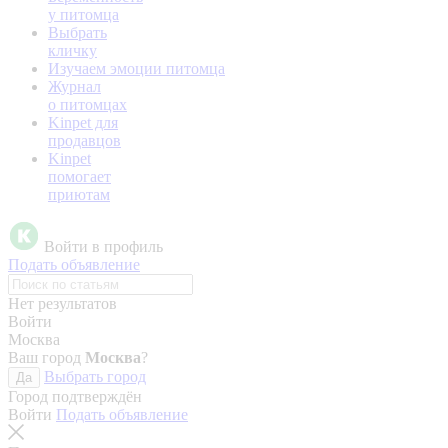
у питомца
Выбрать
кличку
Изучаем эмоции питомца
Журнал
о питомцах
Kinpet для
продавцов
Kinpet
помогает
приютам
Войти в профиль
Подать объявление
Нет результатов
Войти
Москва
Ваш город
Москва
?
Выбрать город
Да
Город подтверждён
Войти
Подать объявление