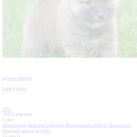
Еще 4 фото
Сиба-ину
1 мес.
Шикарный мальчик сиба ину
Московская область, Балашиха,
Новское шоссе, вл10к5