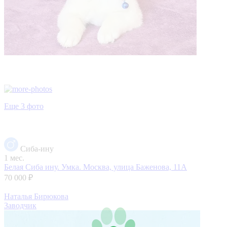
Еще 3 фото
Сиба-ину
1 мес.
Белая Сиба ину. Умка.
Москва, улица Баженова, 11А
70 000 ₽
Наталья Бирюкова
Заводчик