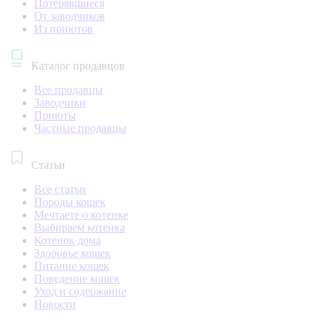
Потерявшиеся
От заводчиков
Из приютов
Каталог продавцов
Все продавцы
Заводчики
Приюты
Частные продавцы
Статьи
Все статьи
Породы кошек
Мечтаете о котенке
Выбираем котенка
Котенок дома
Здоровье кошек
Питание кошек
Поведение кошек
Уход и содержание
Новости