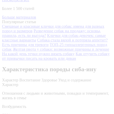
Более 1 500 статей
Больше материалов
Популярные статьи
Смешные и красивые клички для собак: имена для разных
пород и размеров
Разведение собак на продажу: основы,
правила, есть ли выгода?
Клички для собак-девочек: самые
классные варианты
Собака стала вялой и потеряла аппетит?
Есть причины для тревоги
ТОП-25 гипоаллергенных пород
собак
Желтая рвота у собаки: возможные причины и лечение
На какой день течки нужно вязать собаку
Как отучить собаку
от привычки писать на кровать или диван
Характеристика породы сиба-ину
Характер
Воспитание
Здоровье
Уход и содержание
Характер
Отношения с людьми и животными, повадки и темперамент,
жизнь в семье
Возбудимость