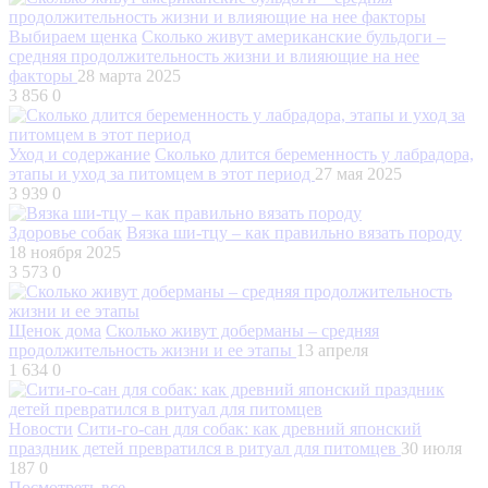
Выбираем щенка
Сколько живут американские бульдоги –
средняя продолжительность жизни и влияющие на нее
факторы
28 марта 2025
3 856
0
Уход и содержание
Сколько длится беременность у лабрадора,
этапы и уход за питомцем в этот период
27 мая 2025
3 939
0
Здоровье собак
Вязка ши-тцу – как правильно вязать породу
18 ноября 2025
3 573
0
Щенок дома
Сколько живут доберманы – средняя
продолжительность жизни и ее этапы
13 апреля
1 634
0
Новости
Сити-го-сан для собак: как древний японский
праздник детей превратился в ритуал для питомцев
30 июля
187
0
Посмотреть все