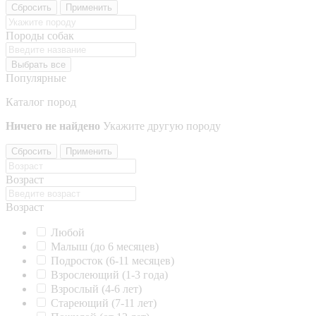
Сбросить
Применить
Породы собак
Выбрать все
Популярные
Каталог пород
Ничего не найдено
Укажите другую породу
Сбросить
Применить
Возраст
Возраст
Любой
Малыш (до 6 месяцев)
Подросток (6-11 месяцев)
Взрослеющий (1-3 года)
Взрослый (4-6 лет)
Стареющий (7-11 лет)