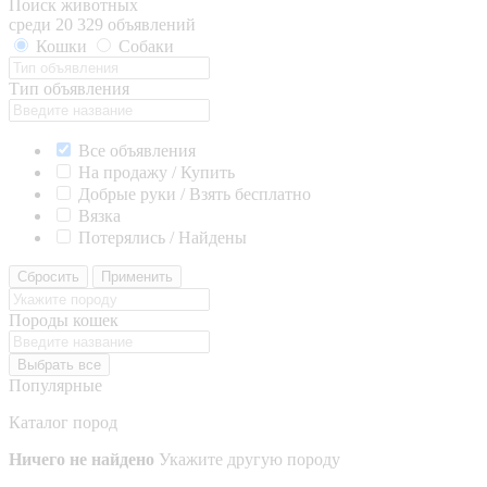
Поиск животных
среди 20 329 объявлений
Кошки
Собаки
Тип объявления
Все объявления
На продажу / Купить
Добрые руки / Взять бесплатно
Вязка
Потерялись / Найдены
Сбросить
Применить
Породы кошек
Выбрать все
Популярные
Каталог пород
Ничего не найдено
Укажите другую породу