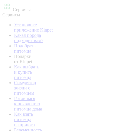
Сервисы
Сервисы
Установите
приложение Kinpet
Какая порода
подходит вам?
Подобрать
питомца
Подарки
от Kinpet
Как выбрать
и купить
питомца
Симулятор
жизни с
питомцем
Готовимся
к появлению
питомца дома
Как взять
питомца
из приюта
Беременность