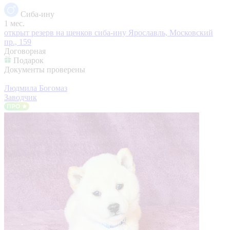
Сиба-ину
1 мес.
открыт резерв на щенков сиба-ину
Ярославль, Московский
пр., 159
Договорная
Подарок
Документы проверены
Людмила Богомаз
Заводчик