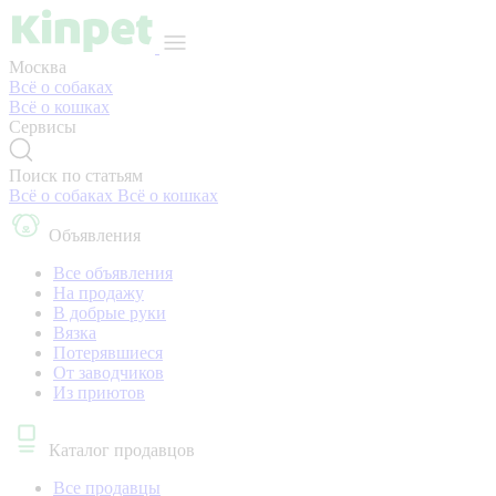
Москва
Всё о собаках
Всё о кошках
Сервисы
Поиск по статьям
Всё о собаках
Всё о кошках
Объявления
Все объявления
На продажу
В добрые руки
Вязка
Потерявшиеся
От заводчиков
Из приютов
Каталог продавцов
Все продавцы