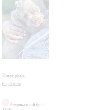
Еще 2 фото
Американский булли
3 мес.