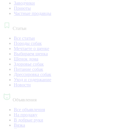
Заводчики
Приюты
Частные продавцы
Статьи
Все статьи
Породы собак
Мечтаете о щенке
Выбираем щенка
Щенок дома
Здоровье собак
Питание собак
Дрессировка собак
Уход и содержание
Новости
Объявления
Все объявления
На продажу
В добрые руки
Вязка