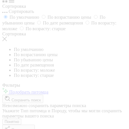
Сортировка
Сортировать
По умолчанию
По возрастанию цены
По
убыванию цены
По дате размещения
По возрасту:
моложе
По возрасту: старше
Сортировка
По умолчанию
По возрастанию цены
По убыванию цены
По дате размещения
По возрасту: моложе
По возрасту: старше
Фильтры
Подобрать питомца
Сохранить поиск
Невозможно сохранить параметры поиска
Укажите Тип питомца и Породу, чтобы мы могли сохранить
параметры вашего поиска
Понятно