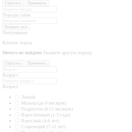
Сбросить
Применить
Породы собак
Выбрать все
Популярные
Каталог пород
Ничего не найдено
Укажите другую породу
Сбросить
Применить
Возраст
Возраст
Любой
Малыш (до 6 месяцев)
Подросток (6-11 месяцев)
Взрослеющий (1-3 года)
Взрослый (4-6 лет)
Стареющий (7-11 лет)