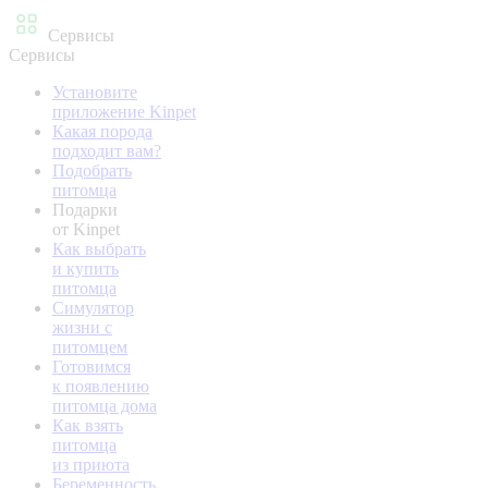
Сервисы
Сервисы
Установите
приложение Kinpet
Какая порода
подходит вам?
Подобрать
питомца
Подарки
от Kinpet
Как выбрать
и купить
питомца
Симулятор
жизни с
питомцем
Готовимся
к появлению
питомца дома
Как взять
питомца
из приюта
Беременность