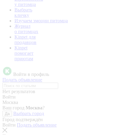
у питомца
Выбрать
кличку
Изучаем эмоции питомца
Журнал
о питомцах
Kinpet для
продавцов
Kinpet
помогает
приютам
Войти в профиль
Подать объявление
Нет результатов
Войти
Москва
Ваш город
Москва
?
Выбрать город
Да
Город подтверждён
Войти
Подать объявление