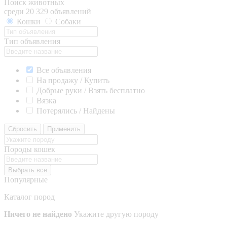
Поиск животных
среди 20 329 объявлений
Кошки
Собаки
Тип объявления
Все объявления
На продажу / Купить
Добрые руки / Взять бесплатно
Вязка
Потерялись / Найдены
Сбросить
Применить
Породы кошек
Выбрать все
Популярные
Каталог пород
Ничего не найдено
Укажите другую породу