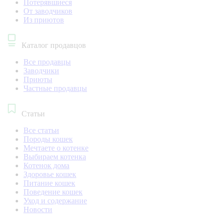
Потерявшиеся
От заводчиков
Из приютов
Каталог продавцов
Все продавцы
Заводчики
Приюты
Частные продавцы
Статьи
Все статьи
Породы кошек
Мечтаете о котенке
Выбираем котенка
Котенок дома
Здоровье кошек
Питание кошек
Поведение кошек
Уход и содержание
Новости