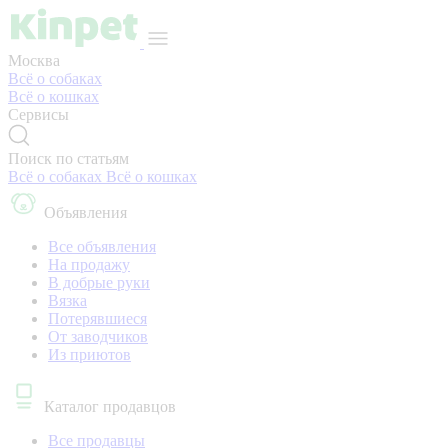
Москва
Всё о собаках
Всё о кошках
Сервисы
Поиск по статьям
Всё о собаках
Всё о кошках
Объявления
Все объявления
На продажу
В добрые руки
Вязка
Потерявшиеся
От заводчиков
Из приютов
Каталог продавцов
Все продавцы