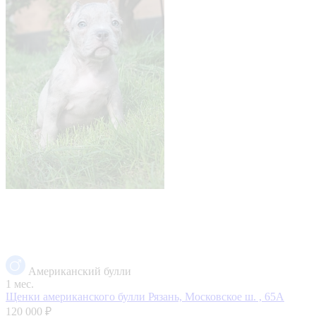
Американский булли
1 мес.
Щенки американского булли
Рязань, Московское ш. , 65А
120 000 ₽