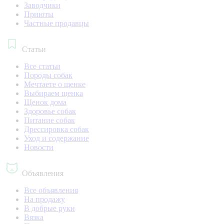
Заводчики
Приюты
Частные продавцы
Статьи
Все статьи
Породы собак
Мечтаете о щенке
Выбираем щенка
Щенок дома
Здоровье собак
Питание собак
Дрессировка собак
Уход и содержание
Новости
Объявления
Все объявления
На продажу
В добрые руки
Вязка