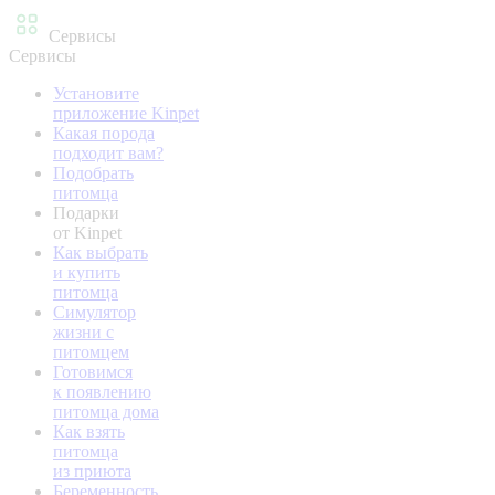
Сервисы
Сервисы
Установите
приложение Kinpet
Какая порода
подходит вам?
Подобрать
питомца
Подарки
от Kinpet
Как выбрать
и купить
питомца
Симулятор
жизни с
питомцем
Готовимся
к появлению
питомца дома
Как взять
питомца
из приюта
Беременность