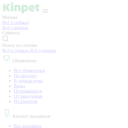
Москва
Всё о собаках
Всё о кошках
Сервисы
Поиск по статьям
Всё о собаках
Всё о кошках
Объявления
Все объявления
На продажу
В добрые руки
Вязка
Потерявшиеся
От заводчиков
Из приютов
Каталог продавцов
Все продавцы