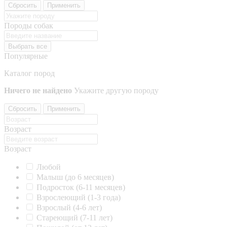
Сбросить
Применить
Породы собак
Выбрать все
Популярные
Каталог пород
Ничего не найдено
Укажите другую породу
Сбросить
Применить
Возраст
Возраст
Любой
Малыш (до 6 месяцев)
Подросток (6-11 месяцев)
Взрослеющий (1-3 года)
Взрослый (4-6 лет)
Стареющий (7-11 лет)