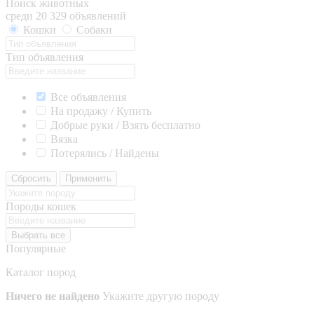
Поиск животных
среди 20 329 объявлений
Кошки
Собаки
Тип объявления
Все объявления
На продажу / Купить
Добрые руки / Взять бесплатно
Вязка
Потерялись / Найдены
Сбросить
Применить
Породы кошек
Выбрать все
Популярные
Каталог пород
Ничего не найдено
Укажите другую породу