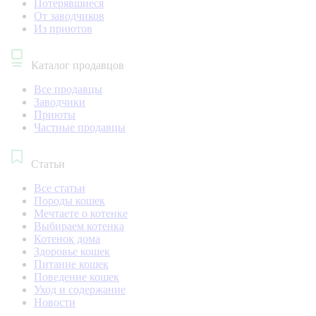
Потерявшиеся
От заводчиков
Из приютов
Каталог продавцов
Все продавцы
Заводчики
Приюты
Частные продавцы
Статьи
Все статьи
Породы кошек
Мечтаете о котенке
Выбираем котенка
Котенок дома
Здоровье кошек
Питание кошек
Поведение кошек
Уход и содержание
Новости