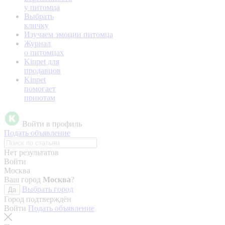
у питомца
Выбрать
кличку
Изучаем эмоции питомца
Журнал
о питомцах
Kinpet для
продавцов
Kinpet
помогает
приютам
Войти в профиль
Подать объявление
Нет результатов
Войти
Москва
Ваш город
Москва
?
Выбрать город
Да
Город подтверждён
Войти
Подать объявление