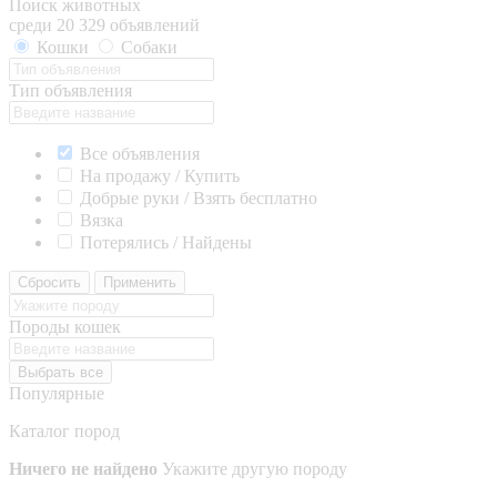
Поиск животных
среди 20 329 объявлений
Кошки
Собаки
Тип объявления
Все объявления
На продажу / Купить
Добрые руки / Взять бесплатно
Вязка
Потерялись / Найдены
Сбросить
Применить
Породы кошек
Выбрать все
Популярные
Каталог пород
Ничего не найдено
Укажите другую породу