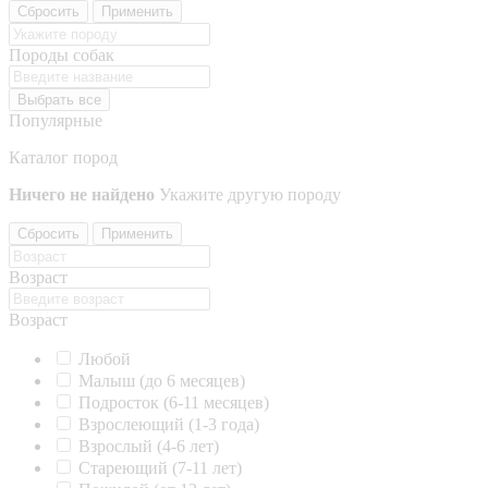
Сбросить
Применить
Породы собак
Выбрать все
Популярные
Каталог пород
Ничего не найдено
Укажите другую породу
Сбросить
Применить
Возраст
Возраст
Любой
Малыш (до 6 месяцев)
Подросток (6-11 месяцев)
Взрослеющий (1-3 года)
Взрослый (4-6 лет)
Стареющий (7-11 лет)