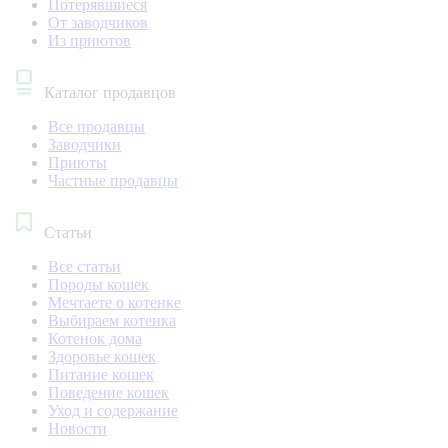
Потерявшиеся
От заводчиков
Из приютов
Каталог продавцов
Все продавцы
Заводчики
Приюты
Частные продавцы
Статьи
Все статьи
Породы кошек
Мечтаете о котенке
Выбираем котенка
Котенок дома
Здоровье кошек
Питание кошек
Поведение кошек
Уход и содержание
Новости