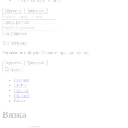
Пожилой (от 12 лет)
Сбросить
Применить
Город, регион
Популярные
Все регионы
Ничего не найдено
Укажите другую породу
Сбросить
Применить
Поиск
Главная
СКФО
Собаки
Шарпей
Вязка
Вязка