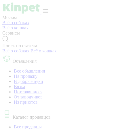
Москва
Всё о собаках
Всё о кошках
Сервисы
Поиск по статьям
Всё о собаках
Всё о кошках
Объявления
Все объявления
На продажу
В добрые руки
Вязка
Потерявшиеся
От заводчиков
Из приютов
Каталог продавцов
Все продавцы