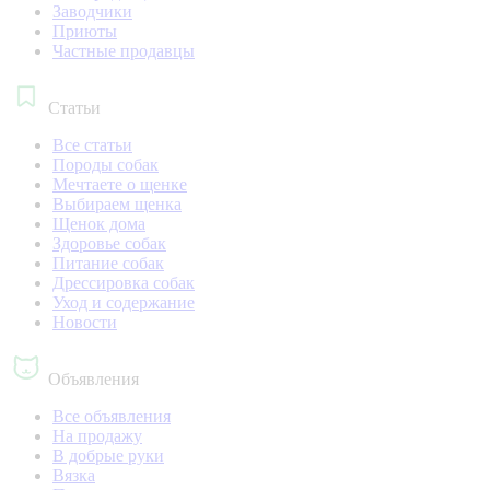
Заводчики
Приюты
Частные продавцы
Статьи
Все статьи
Породы собак
Мечтаете о щенке
Выбираем щенка
Щенок дома
Здоровье собак
Питание собак
Дрессировка собак
Уход и содержание
Новости
Объявления
Все объявления
На продажу
В добрые руки
Вязка