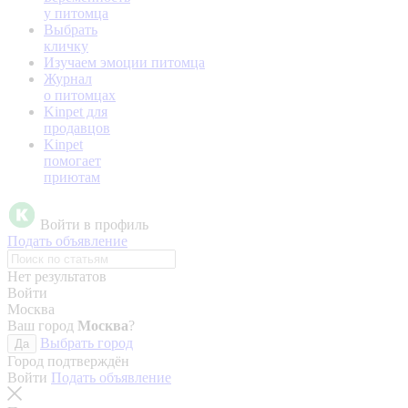
у питомца
Выбрать
кличку
Изучаем эмоции питомца
Журнал
о питомцах
Kinpet для
продавцов
Kinpet
помогает
приютам
Войти в профиль
Подать объявление
Нет результатов
Войти
Москва
Ваш город
Москва
?
Выбрать город
Да
Город подтверждён
Войти
Подать объявление