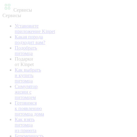
Сервисы
Сервисы
Установите
приложение Kinpet
Какая порода
подходит вам?
Подобрать
питомца
Подарки
от Kinpet
Как выбрать
и купить
питомца
Симулятор
жизни с
питомцем
Готовимся
к появлению
питомца дома
Как взять
питомца
из приюта
Беременность