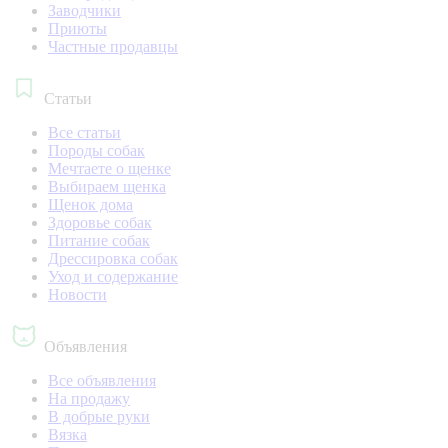
Заводчики
Приюты
Частные продавцы
Статьи
Все статьи
Породы собак
Мечтаете о щенке
Выбираем щенка
Щенок дома
Здоровье собак
Питание собак
Дрессировка собак
Уход и содержание
Новости
Объявления
Все объявления
На продажу
В добрые руки
Вязка