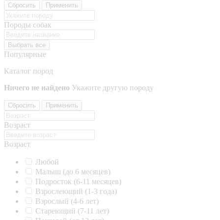
Сбросить
Применить
Породы собак
Выбрать все
Популярные
Каталог пород
Ничего не найдено
Укажите другую породу
Сбросить
Применить
Возраст
Возраст
Любой
Малыш (до 6 месяцев)
Подросток (6-11 месяцев)
Взрослеющий (1-3 года)
Взрослый (4-6 лет)
Стареющий (7-11 лет)