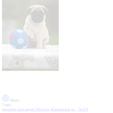
Мопс
5 мес.
мальчик-красавчик
Москва, Каширское ш. , 3к2с9