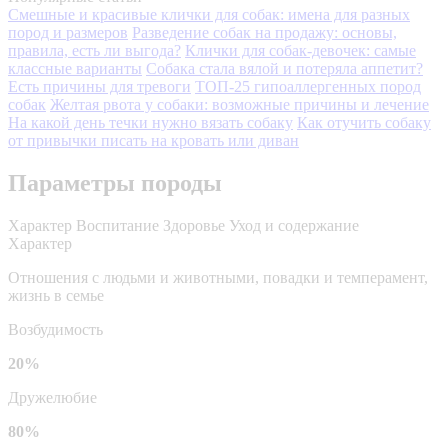
Смешные и красивые клички для собак: имена для разных
пород и размеров
Разведение собак на продажу: основы,
правила, есть ли выгода?
Клички для собак-девочек: самые
классные варианты
Собака стала вялой и потеряла аппетит?
Есть причины для тревоги
ТОП-25 гипоаллергенных пород
собак
Желтая рвота у собаки: возможные причины и лечение
На какой день течки нужно вязать собаку
Как отучить собаку
от привычки писать на кровать или диван
Параметры породы
Характер
Воспитание
Здоровье
Уход и содержание
Характер
Отношения с людьми и животными, повадки и темперамент,
жизнь в семье
Возбудимость
20%
Дружелюбие
80%