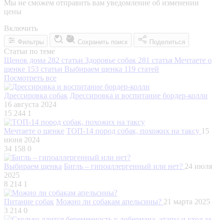
Мы не сможем отправить вам уведомление об изменении
цены
Включить
Фильтры
Сохранить поиск
Поделиться
Статьи по теме
Щенок дома
282 статьи
Здоровье собак
281 статья
Мечтаете о
щенке
153 статьи
Выбираем щенка
119 статей
Посмотреть все
Дрессировка собак
Дрессировка и воспитание бордер-колли
16 августа 2024
15 244
1
Мечтаете о щенке
ТОП-14 пород собак, похожих на таксу
15
июня 2024
34 158
0
Выбираем щенка
Бигль – гипоаллергенный или нет?
24 июля
2025
8 214
1
Питание собак
Можно ли собакам апельсины?
21 марта 2025
3 214
0