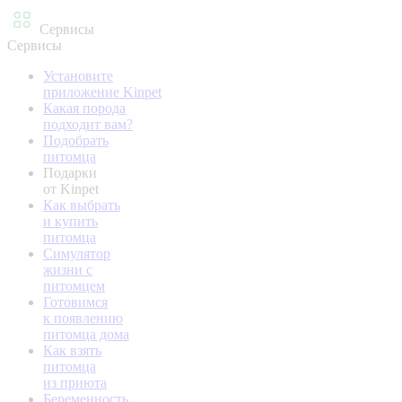
Сервисы
Сервисы
Установите
приложение Kinpet
Какая порода
подходит вам?
Подобрать
питомца
Подарки
от Kinpet
Как выбрать
и купить
питомца
Симулятор
жизни с
питомцем
Готовимся
к появлению
питомца дома
Как взять
питомца
из приюта
Беременность