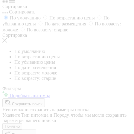
Сортировка
Сортировать
По умолчанию
По возрастанию цены
По
убыванию цены
По дате размещения
По возрасту:
моложе
По возрасту: старше
Сортировка
По умолчанию
По возрастанию цены
По убыванию цены
По дате размещения
По возрасту: моложе
По возрасту: старше
Фильтры
Подобрать питомца
Сохранить поиск
Невозможно сохранить параметры поиска
Укажите Тип питомца и Породу, чтобы мы могли сохранить
параметры вашего поиска
Понятно