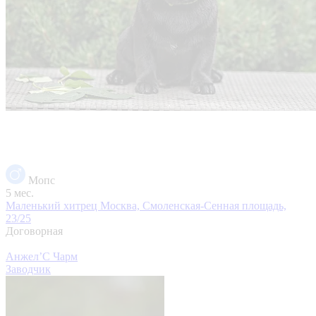
Мопс
5 мес.
Маленький хитрец
Москва, Смоленская-Сенная площадь,
23/25
Договорная
Анжел’С Чарм
Заводчик