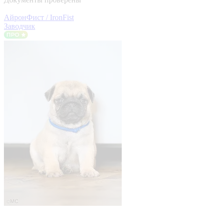
АйронФист / IronFist
Заводчик