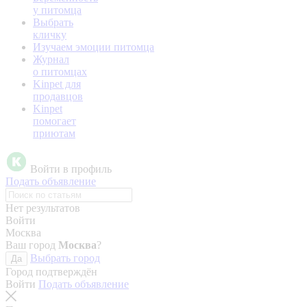
у питомца
Выбрать
кличку
Изучаем эмоции питомца
Журнал
о питомцах
Kinpet для
продавцов
Kinpet
помогает
приютам
Войти в профиль
Подать объявление
Нет результатов
Войти
Москва
Ваш город
Москва
?
Выбрать город
Да
Город подтверждён
Войти
Подать объявление