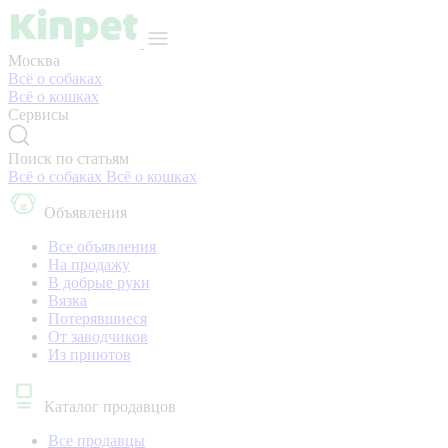
Москва
Всё о собаках
Всё о кошках
Сервисы
Поиск по статьям
Всё о собаках
Всё о кошках
Объявления
Все объявления
На продажу
В добрые руки
Вязка
Потерявшиеся
От заводчиков
Из приютов
Каталог продавцов
Все продавцы