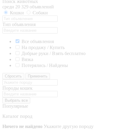
Поиск животных
среди 20 329 объявлений
Кошки
Собаки
Тип объявления
Все объявления
На продажу / Купить
Добрые руки / Взять бесплатно
Вязка
Потерялись / Найдены
Сбросить
Применить
Породы кошек
Выбрать все
Популярные
Каталог пород
Ничего не найдено
Укажите другую породу