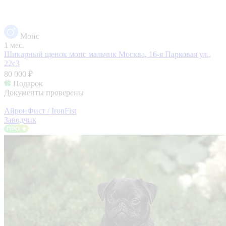
Мопс
1 мес.
Шикарный щенок мопс мальчик
Москва, 16-я Парковая ул.,
22с3
80 000 ₽
Подарок
Документы проверены
АйронФист / IronFist
Заводчик