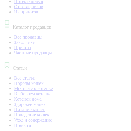
Потерявшиеся
От заводчиков
Из приютов
Каталог продавцов
Все продавцы
Заводчики
Приюты
Частные продавцы
Статьи
Все статьи
Породы кошек
Мечтаете о котенке
Выбираем котенка
Котенок дома
Здоровье кошек
Питание кошек
Поведение кошек
Уход и содержание
Новости