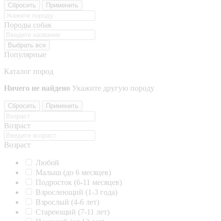
Сбросить
Применить
Породы собак
Выбрать все
Популярные
Каталог пород
Ничего не найдено
Укажите другую породу
Сбросить
Применить
Возраст
Возраст
Любой
Малыш (до 6 месяцев)
Подросток (6-11 месяцев)
Взрослеющий (1-3 года)
Взрослый (4-6 лет)
Стареющий (7-11 лет)