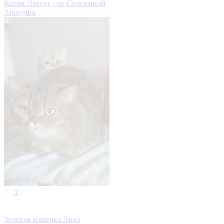
Котик Лексус / от Солохиной
Заводчик
1
Золотая кошечка Лика