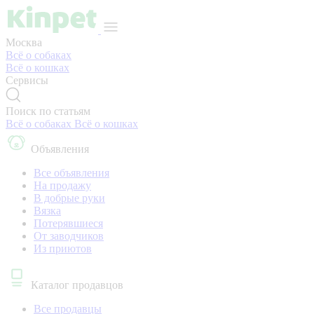
Москва
Всё о собаках
Всё о кошках
Сервисы
Поиск по статьям
Всё о собаках
Всё о кошках
Объявления
Все объявления
На продажу
В добрые руки
Вязка
Потерявшиеся
От заводчиков
Из приютов
Каталог продавцов
Все продавцы