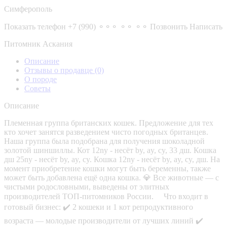
Симферополь
Показать телефон
+7 (990) ⚬⚬⚬ ⚬⚬ ⚬⚬
Позвонить
Написать
Питомник Аскания
Описание
Отзывы о продавце
(0)
О породе
Советы
Описание
Племенная группа британских кошек. Предложение для тех
кто хочет занятся разведением чисто погодных британцев.
Наша группа была подобрана для получения шоколадной
золотой шиншиллы. Кот 12ny - несёт by, ay, cy, 33 дш. Кошка
дш 25ny - несёт by, ay, cy. Кошка 12ny - несёт by, ay, cy, дш. На
момент приобретение кошки могут быть беременны, также
может быть добавлена ещё одна кошка. 💎 Все животные — с
чистыми родословными, выведены от элитных
производителей ТОП-питомников России. ⠀ Что входит в
готовый бизнес: ✔️ 2 кошеки и 1 кот репродуктивного
возраста — молодые производители от лучших линий ✔️