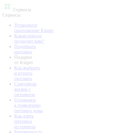
Сервисы
Сервисы
Установите
приложение Kinpet
Какая порода
подходит вам?
Подобрать
питомца
Подарки
от Kinpet
Как выбрать
и купить
питомца
Симулятор
жизни с
питомцем
Готовимся
к появлению
питомца дома
Как взять
питомца
из приюта
Беременность