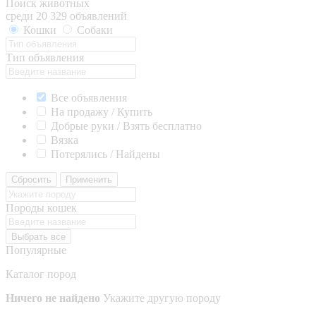
Поиск животных
среди 20 329 объявлений
Кошки
Собаки
Тип объявления
Все объявления
На продажу / Купить
Добрые руки / Взять бесплатно
Вязка
Потерялись / Найдены
Сбросить
Применить
Породы кошек
Выбрать все
Популярные
Каталог пород
Ничего не найдено
Укажите другую породу