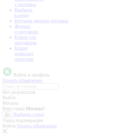
у питомца
Выбрать
кличку
Изучаем эмоции питомца
Журнал
о питомцах
Kinpet для
продавцов
Kinpet
помогает
приютам
Войти в профиль
Подать объявление
Нет результатов
Войти
Москва
Ваш город
Москва
?
Выбрать город
Да
Город подтверждён
Войти
Подать объявление