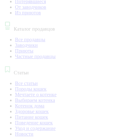
Потерявшиеся
От заводчиков
Из приютов
Каталог продавцов
Все продавцы
Заводчики
Приюты
Частные продавцы
Статьи
Все статьи
Породы кошек
Мечтаете о котенке
Выбираем котенка
Котенок дома
Здоровье кошек
Питание кошек
Поведение кошек
Уход и содержание
Новости