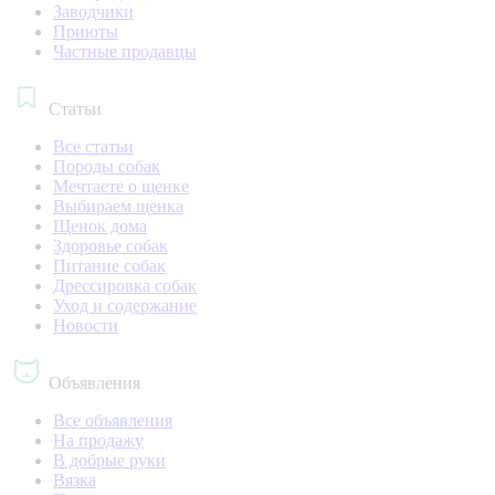
Заводчики
Приюты
Частные продавцы
Статьи
Все статьи
Породы собак
Мечтаете о щенке
Выбираем щенка
Щенок дома
Здоровье собак
Питание собак
Дрессировка собак
Уход и содержание
Новости
Объявления
Все объявления
На продажу
В добрые руки
Вязка