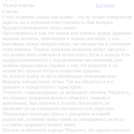
Размер породы:
Крупные
Советы
Стать хозяином собаки или кошки – это не только невероятная
радость, но и огромная ответственность. Как выбрать
будущего четвероного члена семьи?
Удостоверьтесь в том, что щенок или котенок здоров
Здоровые
малыши активны, любопытны и хорошо выглядят: у них
блестящие глазки, мокрый носик, чистая шерстка и упитанное
телосложение. Первые прививки малышам делает заводчик –
это должно быть отмечено в ветпаспорте. Если у породы есть
предрасположенность к определенным заболеваниям, вам
должны предоставить справки о том, что родители и их
потомство прошли тесты и полностью здоровы.
Не делайте выбор по фото
Необходимо познакомиться с
будущим членом семьи лично. Так вы убедитесь в его
здоровье и определитесь с характером.
Уточните, социализирован ли маленький питомец
Убедитесь,
что малыш с рождения активно общался с людьми и
животными, был приучен к туалету. Посмотрите, не
проявляет ли он излишнюю пугливость или агрессию.
Обязательно поинтересуйтесь у заводчика историей
родителей, особенно мамы: каков их темперамент, заслуги,
состояние здоровья и возраст вязки.
Изучите особенности породы
Убедитесь, что хорошо изучили