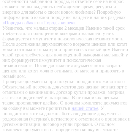
особенности выбранной породы, и ответьте себе на вопрос:
сможете ли вы выделить необходимое время, ресурсы и
энергию для заботы о своем новом любимце? Подробную
информацию о каждой породе вы найдете в наших разделах
«Породы собак»
и
«Породы кошек»
.
Убедитесь, что малыш старше 2 месяцев
Именно такой срок
требуется для полноценной выкормки малышей: у них
формируется иммунитет и психологическая независимость.
После достижения двухмесячного возраста щенков или котят
можно отнимать от матери и привозить в новый дом.Именно
такой срок требуется для полноценной выкормки малышей: у
них формируется иммунитет и психологическая
независимость. После достижения двухмесячного возраста
щенков или котят можно отнимать от матери и привозить в
новый дом.
Проверьте документы при покупке породистого животного
Обязательный перечень документов для щенка: ветпаспорт с
отметками о вакцинации, договор купли-продажи, метрика,
акт вязки родителей и актировка. В питомниках щенкам
также проставляют клеймо. О полном комплекте документов
на собаку вы можете прочитать в
нашей статье
.
У
породистого котика должны быть следующие документы:
родословная (метрика), ветпаспорт с отметками о прививках и
дегельминтизации, договор купли-продажи. О полном
комплекте документов на породистую кошку вы можете